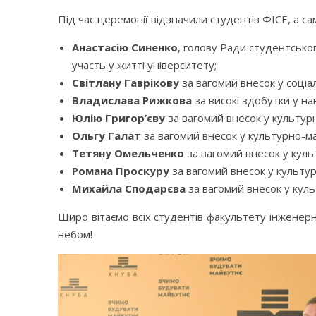
Під час церемонії відзначили студентів ФІСЕ, а са
Анастасію Синенко
, голову Ради студентсько
участь у житті університету;
Світлану Гаврікову
за вагомий внесок у соціа
Владислава Рижкова
за високі здобутки у на
Юлію Григор’єву
за вагомий внесок у культурн
Ольгу Галат
за вагомий внесок у культурно-мас
Тетяну Омельченко
за вагомий внесок у куль
Романа Проскуру
за вагомий внесок у культур
Михайла Сподарєва
за вагомий внесок у куль
Щиро вітаємо всіх студентів факультету інженерн
небом!