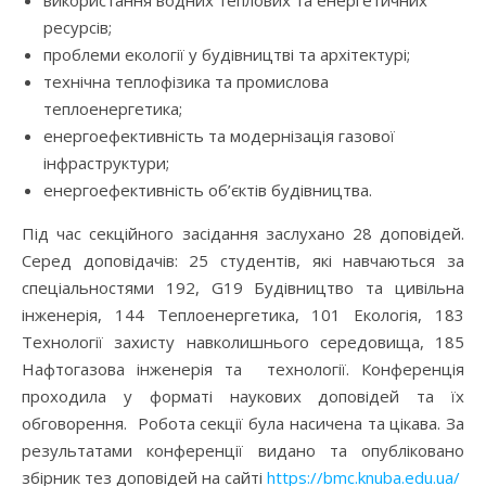
використання водних теплових та енергетичних
ресурсів;
проблеми екології у будівництві та архітектурі;
технічна теплофізика та промислова
теплоенергетика;
енергоефективність та модернізація газової
інфраструктури;
енергоефективність об’єктів будівництва.
Під час секційного засідання заслухано 28 доповідей.
Серед доповідачів: 25 студентів, які навчаються за
спеціальностями 192, G19 Будівництво та цивільна
інженерія, 144 Теплоенергетика, 101 Екологія, 183
Технології захисту навколишнього середовища, 185
Нафтогазова інженерія та технології. Конференція
проходила у форматі наукових доповідей та їх
обговорення. Робота секції була насичена та цікава. За
результатами конференції видано та опубліковано
збірник тез доповідей на сайті
https://bmc.knuba.edu.ua/