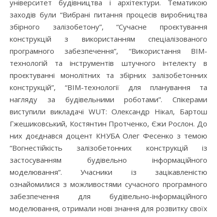
університет будівництва і архітектури. Тематикою
заходів були “Вибрані питання процесів виробництва
збірного залізобетону”, “Сучасне проєктування
конструкцій з використанням спеціалізованого
програмного забезпечення”, “Використання BIM-
технологій та інструментів штучного інтелекту в
проєктуванні монолітних та збірних залізобетонних
конструкцій”, “BIM-технології для планування та
нагляду за будівельними роботами”. Спікерами
виступили викладачі WUT: Олександр Нікал, Бартош
Гжешиковський, Костянтин Протченко, Єжи Рослон. До
них доєднався доцент КНУБА Олег Фесенко з темою
“Вогнестійкість залізобетонних конструкцій із
застосуванням будівельно інформаційного
моделювання”. Учасники із зацікавленістю
ознайомилися з можливостями сучасного програмного
забезпечення для будівельно-інформаційного
моделювання, отримали нові знання для розвитку своїх