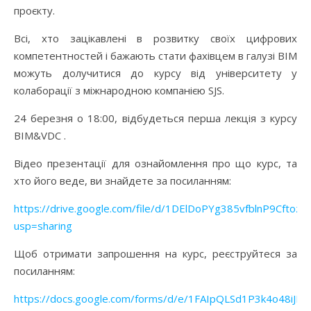
проєкту.
Всі, хто зацікавлені в розвитку своїх цифрових
компетентностей і бажають стати фахівцем в галузі ВІМ
можуть долучитися до курсу від університету у
колаборації з міжнародною компанією SJS.
24 березня о 18:00, відбудеться перша лекція з курсу
BIM&VDC .
Відео презентації для ознайомлення про що курс, та
хто його веде, ви знайдете за посиланням:
https://drive.google.com/file/d/1DElDoPYg385vfblnP9Cftoz_
usp=sharing
Щоб отримати запрошення на курс, реєструйтеся за
посиланням:
https://docs.google.com/forms/d/e/1FAIpQLSd1P3k4o48iJ