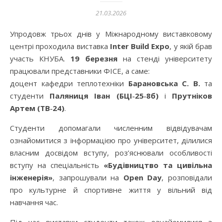
21.03.2026
Упродовж трьох днів у Міжнародному виставковому
центрі проходила виставка
Inter Build Expo
, у якій брав
участь КНУБА.
19 березня
на стенді університету
працювали представники ФІСЕ, а саме:
доцент кафедри теплотехніки
Барановська С. В.
та
студенти
Паляниця Іван (БЦІ‑25‑8б)
і
Прутніков
Артем (ТВ‑24)
.
Студенти допомагали численним відвідувачам
ознайомитися з інформацією про університет, ділилися
власним досвідом вступу, роз’яснювали особливості
вступу на спеціальність
«Будівництво та цивільна
інженерія»
, запрошували на
Open Day
, розповідали
про культурне й спортивне життя у вільний від
навчання час.