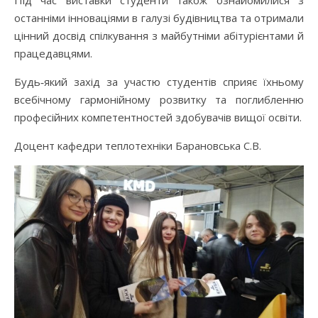
Під час виставки студенти також ознайомилися з
останніми інноваціями в галузі будівництва та отримали
цінний досвід спілкування з майбутніми абітурієнтами й
працедавцями.
Будь‑який захід за участю студентів сприяє їхньому
всебічному гармонійному розвитку та поглибленню
професійних компетентностей здобувачів вищої освіти.
Доцент кафедри теплотехніки Барановська С.В.