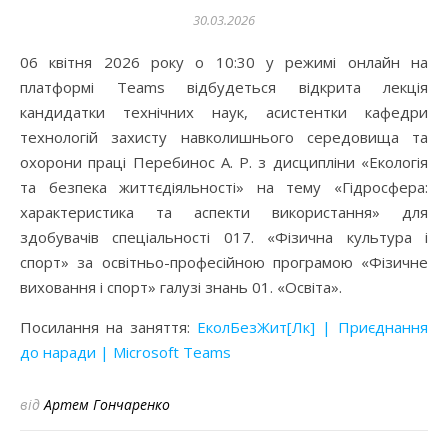
30.03.2026
06 квітня 2026 року о 10:30 у режимі онлайн на
платформі Teams відбудеться відкрита лекція
кандидатки технічних наук, асистентки кафедри
технологій захисту навколишнього середовища та
охорони праці Перебинос А. Р. з дисципліни «Екологія
та безпека життєдіяльності» на тему «Гідросфера:
характеристика та аспекти використання» для
здобувачів спеціальності 017. «Фізична культура і
спорт» за освітньо-професійною програмою «Фізичне
виховання і спорт» галузі знань 01. «Освіта».
Посилання на заняття:
ЕколБезЖит[Лк] | Приєднання
до наради | Microsoft Teams
від
Артем Гончаренко