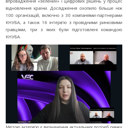
впровадження «зелених» і цифрових рішень у процес
відновлення країни. Дослідження охопило більше ніж
100 організацій, включно з 30 компаніями-партнерами
КНУБА, а також 16 інтерв’ю з провідними ринковими
гравцями, три з яких були підготовлені командою
КНУБА.
Метою інтерв’ю є визначення актуальних потреб ринку