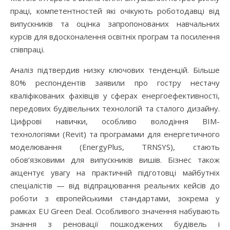
праці, компетентностей які очікують роботодавці від
випускників та оцінка запропонованих навчальних
курсів для вдосконалення освітніх програм та посилення
співпраці.
Аналіз підтвердив низку ключових тенденцій. Більше
80% респондентів заявили про гостру нестачу
кваліфікованих фахівців у сферах енергоефективності,
передових будівельних технологій та сталого дизайну.
Цифрові навички, особливо володіння BIM-
технологіями (Revit) та програмами для енергетичного
моделювання (EnergyPlus, TRNSYS), стають
обов’язковими для випускників вишів. Бізнес також
акцентує увагу на практичній підготовці майбутніх
спеціалістів — від відпрацювання реальних кейсів до
роботи з європейськими стандартами, зокрема у
рамках EU Green Deal. Особливого значення набувають
знання з реновації пошкоджених будівель і