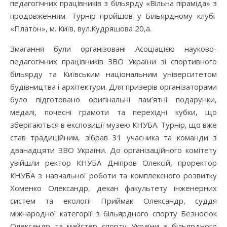
педагогічних працівників з більярду «Вільна піраміда» з
продовженням. Турнір пройшов у Більярдному клубі
«Платон», м. Київ, вул.Кудряшова 20,а.
Змагання були організовані Асоціацією науково-
педагогічних працівників ЗВО України зі спортивного
більярду та Київським національним університетом
будівництва і архітектури. Для призерів організаторами
було підготовано оригінальні пам’ятні подарунки,
медалі, почесні грамоти та перехідні кубки, що
зберігаються в експозиції музею КНУБА. Турнір, що вже
став традиційним, зібрав 31 учасника та команди з
дванадцяти ЗВО України. До організаційного комітету
увійшли ректор КНУБА Дніпров Олексій, проректор
КНУБА з навчальної роботи та комплексного розвитку
Хоменко Олександр, декан факультету інженерних
систем та екології Приймак Олександр, суддя
міжнародної категорії з більярдного спорту Безносюк
Олександр та майстер спорту України з більярдного