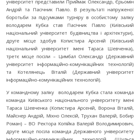
університет представили Приймак Олександр, Єрьомін
Андрій та Пасічник Павло. В результаті напруженої
боротьби за підсумками турніру в особистому заліку
володарем Кубка став Пасічник Павло (Київський
національний університет будівництва і архітектури),
друге місце здобув Копистира Арсеній (Київський
національний університет імені Тараса Шевченка),
третє місце посіли – Цимбал Олександр (Державний
університет інформаційно-комунікаційних технологій)
та Котелянець Віталій (Державний університет
інформаційно-комунікаційних технологій).
У командному заліку володарем Кубка стала команда
команда Київського національного університету імені
Тараса Шевченка (Копистира Арсеній, Ворона Віталій,
Майснер Андрій, Міхно Олексій, Трухан Валерій, Бобир
Роман) – ВО Ректора Копійка Валерій Володимирович,
друге місце посіла команда Державного університету
інформаційно-комунікаційних технологій (Шульга