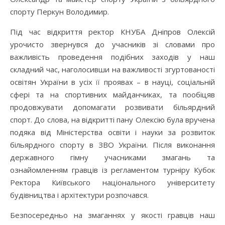
спорту Перкун Володимир.
Під час відкриття ректор КНУБА Дніпров Олексій
урочисто звернувся до учасників зі словами про
важливість проведення подібних заходів у наш
складний час, наголосивши на важливості згуртованості
освітян України в усіх її проявах – в науці, соціальній
сфері та на спортивних майданчиках, та пообіцяв
продовжувати допомагати розвивати більярдний
спорт. До слова, на відкритті пану Олексію була вручена
подяка від Міністерства освіти і науки за розвиток
більярдного спорту в ЗВО України. Після виконання
державного гімну учасниками змагань та
ознайомленням гравців із регламентом турніру Кубок
Ректора Київського національного університету
будівництва і архітектури розпочався.
Безпосередньо на змаганнях у якості гравців наш