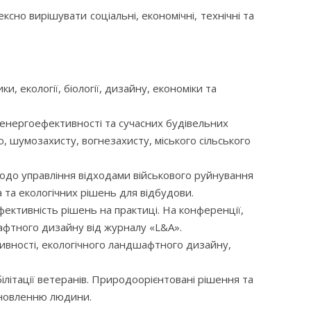
но вирішувати соціальні, економічні, технічні та
и, екології, біології, дизайну, економіки та
д енергоефективності та сучасних будівельних
шумозахисту, вогнезахисту, міського сільського
одо управління відходами військового руйнування
 та екологічних рішень для відбудови.
ективність рішень на практиці. На конференції,
афтного дизайну від журналу «L&A».
ивності, екологічного ландшафтного дизайну,
літації ветеранів. Природоорієнтовані рішення та
дновленню людини.