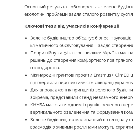
Основний результат обговорень – зелене будівниц
екологічні проблеми задля сталого розвитку суспі
Ключові тези від учасників конференції
Зелене будівництво об’єднує бізнес, науковців і 
кліматичного обслуговування – задля створенн
Попри війну та фінансові виклики Україна має 
рішень до створення комфортного повітряного 
господарства.
Міжнародні грантові проєкти Erasmus+ ClimED 
підтвердили перспективність співпраці українс
Для впровадження принципів зеленого будівниц
зокрема, представили стенд незламного енерго
КНУБА має стати одним із рушіїв зеленого пер
вертикального озеленення та формування комфо
Зелене будівництво має значний потенціал у с
взаємодія з живими рослинами можуть сприяти