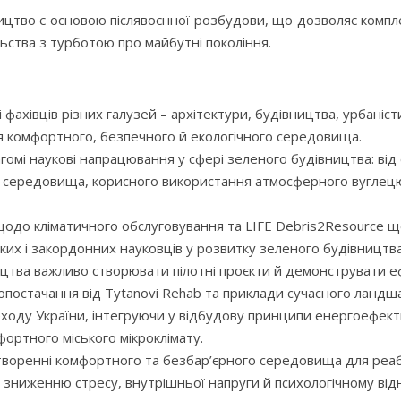
тво є основою післявоєнної розбудови, що дозволяє комплекс
льства з турботою про майбутні покоління.
фахівців різних галузей – архітектури, будівництва, урбаністик
я комфортного, безпечного й екологічного середовища.
вагомі наукові напрацювання у сфері зеленого будівництва: ві
середовища, корисного використання атмосферного вуглецю, 
щодо кліматичного обслуговування та LIFE Debris2Resource щ
ьких і закордонних науковців у розвитку зеленого будівництва
тва важливо створювати пілотні проєкти й демонструвати еф
постачання від Tytanovi Rehab та приклади сучасного ландш
еходу України, інтегруючи у відбудову принципи енергоефект
ртного міського мікроклімату.
творенні комфортного та безбар’єрного середовища для реабі
 зниженню стресу, внутрішньої напруги й психологічному ві