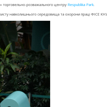
за» торговельно-розважального центру
Respublika Park
.
ахисту навколишнього середовища та охорони праці ФІСЕ КН