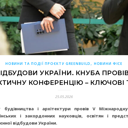
,
НОВИНИ ТА ПОДІЇ ПРОЄКТУ GREENBUILD
НОВИНИ ФІСЕ
ІДБУДОВИ УКРАЇНИ. КНУБА ПРОВ
КТИЧНУ КОНФЕРЕНЦІЮ – КЛЮЧОВІ 
25.05.2026
ет будівництва і архітектури провів V Міжнародн
їнських і закордонних науковців, освітян і предс
єнної відбудови України.