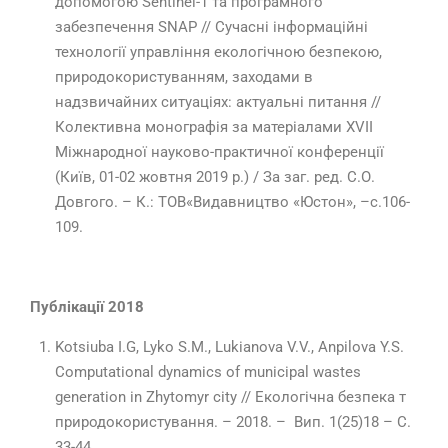
допомогою Sentinel-1 та програмного
забезпечення SNAP // Сучасні інформаційні
технології управління екологічною безпекою,
природокористуванням, заходами в
надзвичайних ситуаціях: актуальні питання //
Колективна монографія за матеріалами ХVІІ
Міжнародної науково-практичної конференції
(Київ, 01-02 жовтня 2019 р.) / За заг. ред. С.О.
Довгого. – К.: ТОВ«Видавництво «Юстон», –с.106-
109.
Публікації 2018
Kotsіuba I.G, Lyko S.M., Lukianova V.V., Anpilova Y.S.
Сomputational dynamics of municipal wastes
generation in Zhytomyr city // Екологічна безпека т
природокористування. – 2018. – Вип. 1(25)18 – С.
33-44.