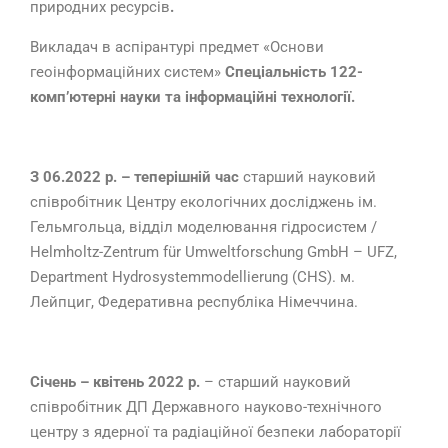
природних ресурсів
.
Викладач в аспірантурі предмет «Основи
геоінформаційних систем»
Спеціальність 122-
комп’ютерні науки та інформаційні технології.
З 06.2022 р. – теперішній час
старший науковий
співробітник Центру екологічних досліджень ім.
Гельмгольца, відділ моделювання гідросистем /
Helmholtz-Zentrum für Umweltforschung GmbH – UFZ,
Department Hydrosystemmodellierung (CHS). м.
Лейпциг, Федеративна республіка Німеччина.
Січень – квітень 2022 р.
– старший науковий
співробітник ДП Державного науково-технічного
центру з ядерної та радіаційної безпеки лабораторії