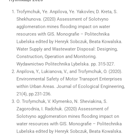
Trofymchuk, Ye. Anpilova, Ye. Yakovlev, D. Kreta, S.
Shekhunova. (2020) Assessment of Solotvyno
agglomeration mines flooding impact on water
resources with GIS. Monografie – Politechnika
Lubelska edited by Henryk Sobczuk, Beata Kowalska.
Water Supply and Wastewater Disposal: Designing,
Construction, Operation and Monitoring.
Wydawnictwo Politechnika Lybelska. pp. 315-327.
Anpilova, Y., Lukianova, V., and Trofymchuk, O. (2020).
Environmental Safety of Motor Transport Enterprises
within Urban Areas. Journal of Ecological Engineering,
21(4), pp.231-236.
О. Trofymchuk, V. Klymenko, N. Sheviakina, S.
Zagorodnia, I. Radchuk. (2020) Assessment of
Solotvyno agglomeration mines flooding impact on
water resources with GIS. Monografie – Politechnika
Lubelska edited by Henryk Sobczuk, Beata Kowalska.