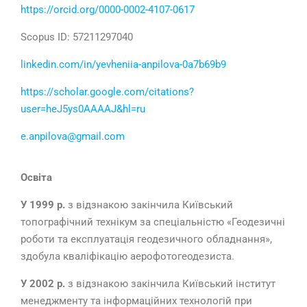
https://orcid.org/0000-0002-4107-0617
Scopus ID: 57211297040
linkedin.com/in/yevheniia-anpilova-0a7b69b9
https://scholar.google.com/citations?
user=heJ5ys0AAAAJ&hl=ru
e.anpilova@gmail.com
Освіта
У 1999 р.
з відзнакою закінчила Київський
топографічний технікум за спеціальністю «Геодезичні
роботи та експлуатація геодезичного обладнання»,
здобула кваліфікацію аерофотогеодезиста.
У 2002 р.
з відзнакою закінчила Київський інститут
менеджменту та інформаційних технологій при