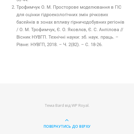
Трофимчук О. М. Просторове моделювання в ГІС
для оцінки гідроекологічних змін річкових
басейнів в зонах впливу гірничодобувних регіонів
/ О. М. Трофимчук, Є. О. Яковлєв, Є. С. Анпілова //
Вісник НУВГП. Технічні науки: зб. наук. праць. –
Рівне: НУВГП, 2018. – Ч. 2(82). – С. 18-26.
Тема Bard від
WP Royal
.
ПОВЕРНУТИСЬ ДО ВЕРХУ