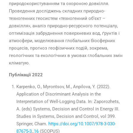
природокористуванням та охороною довкілля.
Проведення досліджень складних природно-
техногенних геосистем «техногенний об’єкт –
довкілля», аналіз природно-ресурсного потенціалу,
оптимізація забруднення поверхневих вод, ґрунтів і
атмосфери, моделювання глобальних біосферних
процесів, прогноз геофізичних подій, зокрема,
геологічних та екологічних в умовах глобальних змін
кліматую.
Публікації 2022
Karpenko, O., Myrontsov, M., Anpilova, Y. (2022).
Application of Discriminant Analysis in the
Interpretation of Well-Logging Data. In: Zaporozhets,
A. (eds) Systems, Decision and Control in Energy III.
Studies in Systems, Decision and Control, vol 399.
Springer, Cham.
https://doi.org/10.1007/978-3-030-
87675-3_16
(SCOPUS)