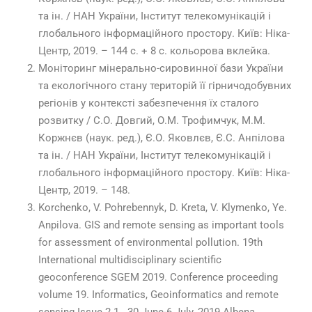
та ін. / НАН України, Інститут телекомунікацій і
глобального інформаційного простору. Київ: Ніка-
Центр, 2019. – 144 с. + 8 с. кольорова вклейка.
Моніторинг мінерально-сировинної бази України
та екологічного стану територій її гірничодобувних
регіонів у контексті забезпечення їх сталого
розвитку / С.О. Довгий, О.М. Трофимчук, М.М.
Коржнєв (наук. ред.), Є.О. Яковлєв, Є.С. Анпілова
та ін. / НАН України, Інститут телекомунікацій і
глобального інформаційного простору. Київ: Ніка-
Центр, 2019. – 148.
Korchenko, V. Pohrebennyk, D. Kreta, V. Klymenko, Ye.
Anpilova. GIS and remote sensing as important tools
for assessment of environmental pollution. 19th
International multidisciplinary scientific
geoconference SGEM 2019. Conference proceeding
volume 19. Informatics, Geoinformatics and remote