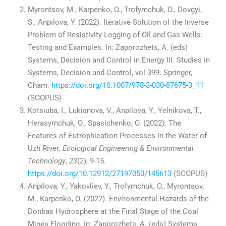
Myrontsov, M., Karpenko, O., Trofymchuk, O., Dovgyi,
S., Anpilova, Y. (2022). Iterative Solution of the Inverse
Problem of Resistivity Logging of Oil and Gas Wells:
Testing and Examples. In: Zaporozhets, A. (eds)
Systems, Decision and Control in Energy III. Studies in
Systems, Decision and Control, vol 399. Springer,
Cham.
https://doi.org/10.1007/978-3-030-87675-3_11
(SCOPUS)
Kotsiuba, I., Lukianova, V., Anpilova, Y., Yelnikova, T.,
Herasymchuk, O., Spasichenko, O. (2022). The
Features of Eutrophication Processes in the Water of
Uzh River.
Ecological Engineering & Environmental
Technology
,
23
(2), 9-15.
https://doi.org/10.12912/27197050/145613
(SCOPUS)
Anpilova, Y., Yakovliev, Y., Trofymchuk, O., Myrontsov,
M., Karpenko, O. (2022). Environmental Hazards of the
Donbas Hydrosphere at the Final Stage of the Coal
Mines Flooding. In: Zaporozhets, A. (eds) Systems,