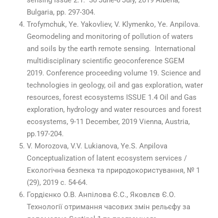
sensing Issue 2.1. 30 June-6 July, 2019 Albena,
Bulgaria, pp. 297-304.
Trofymchuk, Ye. Yakovliev, V. Klymenko, Ye. Anpilova.
Geomodeling and monitoring of pollution of waters
and soils by the earth remote sensing. International
multidisciplinary scientific geoconference SGEM
2019. Conference proceeding volume 19. Science and
technologies in geology, oil and gas exploration, water
resources, forest ecosystems ISSUE 1.4 Oil and Gas
exploration, hydrology and water resources and forest
ecosystems, 9-11 December, 2019 Vienna, Austria,
pp.197-204.
V. Morozova, V.V. Lukianova, Ye.S. Anpilova
Conceptualization of latent ecosystem services /
Екологічна безпека та природокористування, № 1
(29), 2019 с. 54-64.
Гордієнко О.В. Анпілова Є.С., Яковлєв Є.О.
Технології отримання часових змін рельєфу за