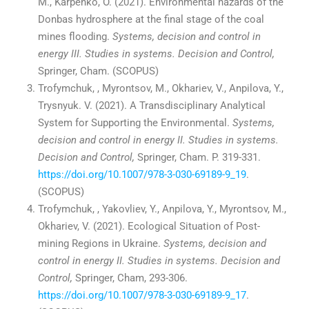
M., Karpenko, O. (2021). Environmental hazards of the
Donbas hydrosphere at the final stage of the coal
mines flooding.
Systems, decision and control in
energy III.
Studies in systems. Decision and Control,
Springer, Cham. (SCOPUS)
Trofymchuk, , Myrontsov, M., Okhariev, V., Anpilova, Y.,
Trysnyuk. V. (2021). A Transdisciplinary Analytical
System for Supporting the Environmental.
Systems,
decision and control in energy II.
Studies in systems
.
D
ecision and
C
ontrol
,
Springer, Cham. P. 319-331.
https://doi.org/10.1007/978-3-030-69189-9_19
.
(SCOPUS)
Trofymchuk, , Yakovliev, Y., Anpilova, Y., Myrontsov, M.,
Okhariev, V. (2021). Ecological Situation of Post-
mining Regions in Ukraine.
Systems, decision and
control in energy II.
Studies in systems
.
D
ecision and
C
ontrol
,
Springer, Cham, 293-306.
https://doi.org/10.1007/978-3-030-69189-9_17
.