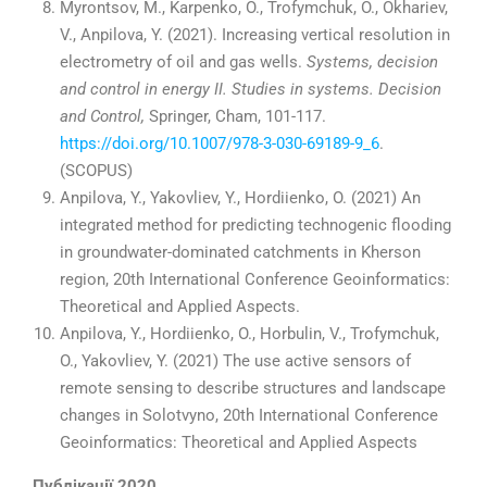
Myrontsov, M., Karpenko, O., Trofymchuk, O., Okhariev,
V., Anpilova, Y. (2021). Increasing vertical resolution in
electrometry of oil and gas wells.
Systems, decision
and control in energy II.
Studies in systems. Decision
and Control,
Springer, Cham, 101-117.
https://doi.org/10.1007/978-3-030-69189-9_6
.
(SCOPUS)
Anpilova, Y., Yakovliev, Y., Hordiienko, O. (2021) An
integrated method for predicting technogenic flooding
in groundwater-dominated catchments in Kherson
region, 20th International Conference Geoinformatics:
Theoretical and Applied Aspects.
Anpilova, Y., Hordiienko, O., Horbulin, V., Trofymchuk,
O., Yakovliev, Y. (2021) The use active sensors of
remote sensing to describe structures and landscape
changes in Solotvyno, 20th International Conference
Geoinformatics: Theoretical and Applied Aspects
Публікації 2020