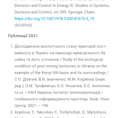
Decision and Control in Energy III. Studies in Systems,
Decision and Control, vol 399. Springer, Cham.
https://doi.org/10.1007/978-3-030-87675-3_19
(SCOPUS)
Публікації 202
1
Дослідження екологічного стану територій пост-
майнінгу в Україні на прикладі криворізького ба
сейну та його оточення / Study of the ecological
condition of post mining territories in Ukraine on the
example of the Kryvyi Rih basin and its surroundings /
С.О. Довгий, В.В. Іванченко, М.М. Коржнєв (наук.
ред.), О.М. Трофимчук, Є.О. Яковлєв, Є.С. Анпілова
та ін. / НАН України, Інститут телекомунікацій і
глобального інформаційного простору. Київ: Ніка-
Центр, 2021. – 196
Anpilova, Y., Yakovliev, Y., Trofymchuk, O., Myrontsov,