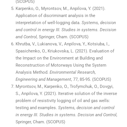
(SCOPUS)
Karpenko, O., Myrontsov, M., Anpilova, Y. (2021).
Application of discriminant analysis in the
interpretation of well-logging data.
Systems, decision
and control in energy III.
Studies in systems. Decision
and Control,
Springer, Cham. (SCOPUS)
Khrutba, V., Lukianova, V., Anpilova, Y., Kotsіuba, I.,
Spasichenko, O., Krіukovska, L. (2021). Evaluation of
the Impact on the Environment at Building and
Reconstruction of Motorways Using the System
Analysis Method.
Environmental Research,
Engineering and Management
, 77, 85-95. (SCOPUS)
Myrontsov, M., Karpenko, O., Trofymchuk, O., Dovgyi,
S., Anpilova, Y. (2021). Iterative solution of the inverse
problem of resistivity logging of oil and gas wells:
testing and examples.
Systems, decision and control
in energy III.
Studies in systems. Decision and Control,
Springer, Cham. (SCOPUS)