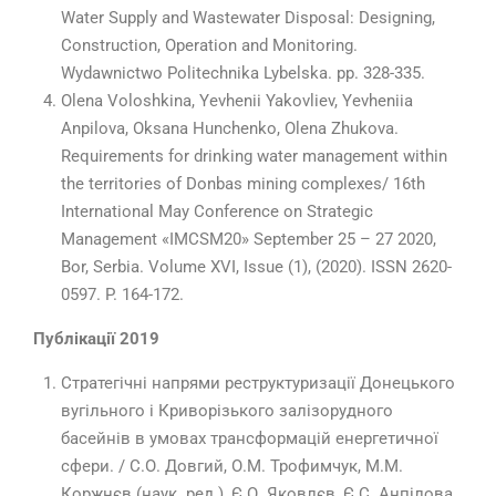
Water Supply and Wastewater Disposal: Designing,
Construction, Operation and Monitoring.
Wydawnictwo Politechnika Lybelska. pp. 328-335.
Olena Voloshkina, Yevhenii Yakovliev, Yevheniia
Anpilova, Oksana Hunchenko, Olena Zhukova.
Requirements for drinking water management within
the territories of Donbas mining complexes/ 16th
International May Conference on Strategic
Management «IMCSM20» September 25 – 27 2020,
Bor, Serbia. Volume XVI, Issue (1), (2020). ISSN 2620-
0597. P. 164-172.
Публікації 2019
Стратегічні напрями реструктуризації Донецького
вугільного і Криворізького залізорудного
басейнів в умовах трансформацій енергетичної
сфери. / С.О. Довгий, О.М. Трофимчук, М.М.
Коржнєв (наук. ред.), Є.О. Яковлєв, Є.С. Анпілова