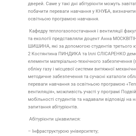
дверей. Саме у такі дні абітурієнти можуть завіта
побачити переваги навчання у КНУБА, визначитис
освітньою програмою навчання.
Кафедру теплогазопостачання і вентиляції факу
та екології представляли доцент Анна МОСКВІТІН
ШИШИНА, які за допомогою студентів третього ку
2 Костянтина ПИНДИКА та Іллі СЛІСАРЕНКО дем
елементи матеріально-технічного забезпечення (
обліку газу і місцевої системи витяжної механічн
методичне забезпечення та сучасні каталоги обл
переваги навчання за освітньою програмою «Теп
вентиляція», можливість участі у програмі Подві
мобільності студентів та надавали відповіді на 
запитання абітурієнтів.
Абітурієнти цікавилися:
– Інфраструктурою університету;