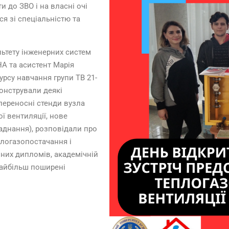
ти до ЗВО і на власні очі
я зі спеціальністю та
льтету інженерних систем
А та асистент Марія
рсу навчання групи ТВ 21-
онстрували деякі
переносні стенди вузла
ої вентиляції, нове
аднання), розповідали про
логазопостачання і
йних дипломів, академічній
найбільш поширені