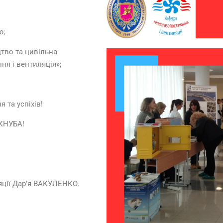
ю;
цтво та цивільна
ня і вентиляція»;
 та успіхів!
 КНУБА!
яції Дар’я ВАКУЛЕНКО.