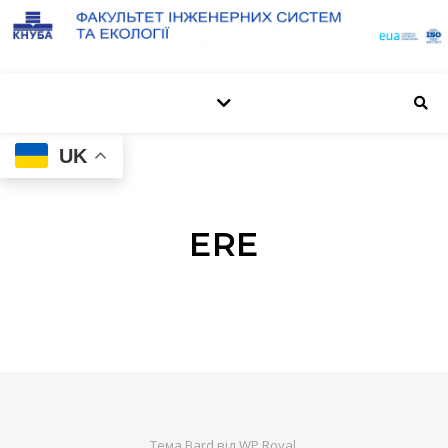
UK
ERE
Тема Bard від
WP Royal
.