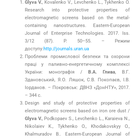
Glyva V.
, Kovalenko V., Levchenko L., Tykhenko O.
Research into protective properties of
electromagnetic screens based on the metal-
containing nanostructures. Eastern-European
Journal of Enterprise Technologies. 2017. Iss.
3/12 (87). P. 50–55. – Режим
доступу:
http://journals.uran.ua
Проблеми промислової безпеки та охорони
праці у паливно-енергетичному комплексі
України: монографія /
В.А. Глива
, В.Г.
Здановський, Я.О. Ляшок, С.В. Покопаєв, І.В.
Іорданов. – Покровськ: ДВНЗ «ДонНТУ», 2017.
– 344 с.
Design and study of protective properties of
electromagnetic screens based on iron ore dust /
Glyva V.
, Podkopaev S., Levchenko L., Karaieva N.,
Nikolaiev K., Tykhenko O., Khodakovskyy O.,
Khalmuradov B.. Eastern-European Journal of