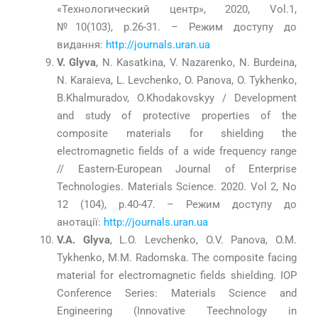
«Технологический центр», 2020, Vol.1,
№10(103), р.26-31. – Режим доступу до
видання:
http://journals.uran.ua
V. Glyva
, N. Kasatkina, V. Nazarenko, N. Burdeina,
N. Karaieva, L. Levchenko, O. Panova, O. Tykhenko,
B.Khalmuradov, O.Khodakovskyy / Development
and study of protective properties of the
composite materials for shielding the
electromagnetic fields of a wide frequency range
// Eastern-European Journal of Enterprise
Technologies. Materials Science. 2020. Vol 2, No
12 (104), р.40-47. – Режим доступу до
анотації:
http://journals.uran.ua
V.А. Glyva
, L.O. Levchenko, O.V. Panova, O.M.
Tykhenko, M.M. Radomska. The composite facing
material for electromagnetic fields shielding. IOP
Conference Series: Materials Science and
Engineering (Innovative Teechnology in