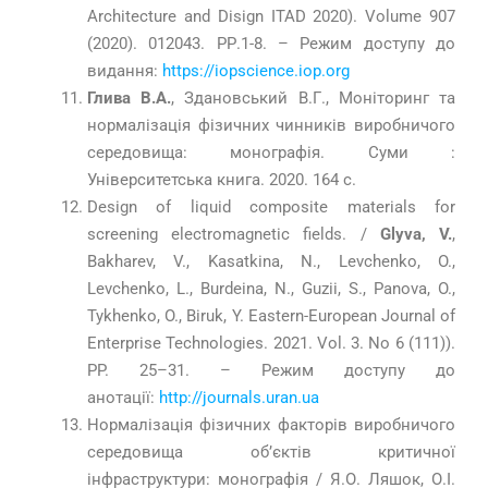
Architecture and Disign ITAD 2020). Volume 907
(2020). 012043. РР.1-8. – Режим доступу до
видання:
https://iopscience.iop.org
Глива В.А.
, Здановський В.Г., Моніторинг та
нормалізація фізичних чинників виробничого
середовища: монографія. Суми :
Університетська книга. 2020. 164 с.
Design of liquid composite materials for
screening electromagnetic fields. /
Glyva, V.
,
Bakharev, V., Kasatkina, N., Levchenko, O.,
Levchenko, L., Burdeina, N., Guzii, S., Panova, O.,
Tykhenko, O., Biruk, Y. Eastern-European Journal of
Enterprise Technologies. 2021. Vol. 3. No 6 (111)).
PP. 25–31. – Режим доступу до
анотації:
http://journals.uran.ua
Нормалізація фізичних факторів виробничого
середовища об’єктів критичної
інфраструктури: монографія / Я.О. Ляшок, О.І.