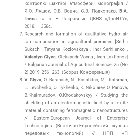
контролю шахтної атмосфери: монографія /
Я.О. Ляшок, О.В. Вовна, С.В. Подкопаєв,
В.А.
Глива
та ін. – Покровськ: ДВНЗ «ДонНТУ»,
2018. – 358с.
Research and formation of qualitative hydro air
ion composition in agricultural premises [Serhii
Sukach , Tatyana Kozlovskaya , Ihor Serhiienko ,
Valentyn Glyva
, Oleksandr Vovna , Ivan Laktionov]
/ Bulgarian Journal of Agricultural Science, 25 (No
2) 2019, 256–263. (Scopus Конференція)
V. Glyva
, O. Barabash, N . Kasatkina, M . Katsman,
L. Levchenko, O. Tykhenko, K. Nikolaiev, O. Panova,
B.Khalmuradov, O.Khodakovskyy / Studying the
shielding of an electromagnetic field by a textile
material containing ferromagnetic nanostructures
// Eastern-European Journal of Enterprise
Technologies (Восточно-Европейский журнал
передовых технологий) // НПП ЧП