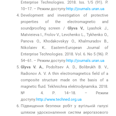
Enterprise Technologies. 2018. Iss. 1/5 (91). P.
10–17. – Режим доступу:
http://journals.uran.ua
Development and investigation of protective
properties of the electromagnetic and
soundproofing screen /
Glyva V.
, Lyashok J.,
Matvieieva I., Frolov V., Levchenko L., Tykhenko O.,
Panova O., Khodakovskyy O., Khalmuradov B.,
Nikolaiev K.. Eastern-European Journal of
Enterprise Technologies. 2018. Vol. 6. No 5 (96). P.
54–61. – Режим доступу:
http://journals.uran.ua
Glyva V. A.
, Podoltsev A. D., Bolibrukh B. V.,
Radionov A. V. A thin electromagnetics field of a
composite structure made on the basis of a
magnetic fluid. Tekhnichna elektrodynamika. 2018.
№ 4. Р. 14–18. – Режим
доступу:
http://www.techned.org.ua
Підвищення безпеки робіт у вугільній галузі
шляхом удосконалення систем аерогазового