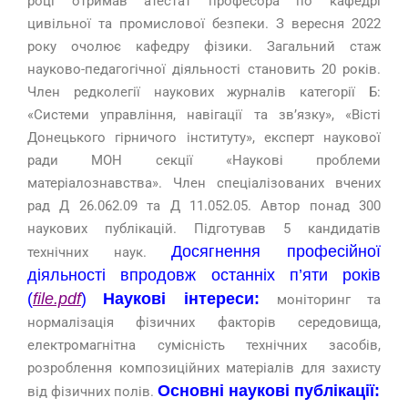
році отримав атестат професора по кафедрі
цивільної та промислової безпеки. З вересня 2022
року очолює кафедру фізики. Загальний стаж
науково-педагогічної діяльності становить 20 років.
Член редколегії наукових журналів категорії Б:
«Системи управління, навігації та зв’язку», «Вісті
Донецького гірничого інституту», експерт наукової
ради МОН секції «Наукові проблеми
матеріалознавства». Член спеціалізованих вчених
рад Д 26.062.09 та Д 11.052.05. Автор понад 300
наукових публікацій. Підготував 5 кандидатів
Досягнення професійної
технічних наук.
діяльності
впродовж останніх п’яти років
(
file.pdf
)
Наукові інтереси:
моніторинг та
нормалізація фізичних факторів середовища,
електромагнітна сумісність технічних засобів,
розроблення композиційних матеріалів для захисту
Основні наукові публікації:
від фізичних полів.