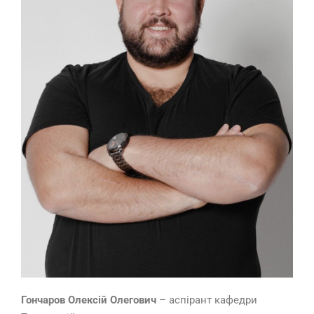
Гончаров Олексій Олегович
– аспірант кафедри