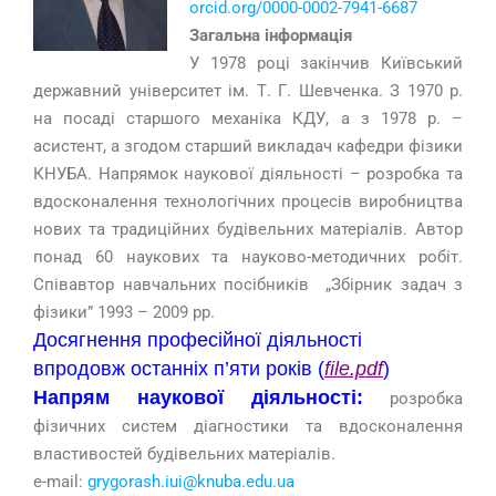
orcid.org/0000-0002-7941-6687
Загальна інформація
У 1978 році закінчив Київський
державний університет ім. Т. Г. Шевченка. З 1970 р.
на посаді старшого механіка КДУ, а з 1978 р. –
асистент, а згодом старший викладач кафедри фізики
КНУБА. Напрямок наукової діяльності – розробка та
вдосконалення технологічних процесів виробництва
нових та традиційних будівельних матеріалів. Автор
понад 60 наукових та науково-методичних робіт.
Співавтор навчальних посібників „Збірник задач з
фізики” 1993 – 2009 рр.
Досягнення професійної діяльності
впродовж останніх п’яти років (
file.pdf
)
Напрям наукової діяльності:
розробка
фізичних систем діагностики та вдосконалення
властивостей будівельних матеріалів.
e-mail:
grygorash.iui@knuba.edu.ua