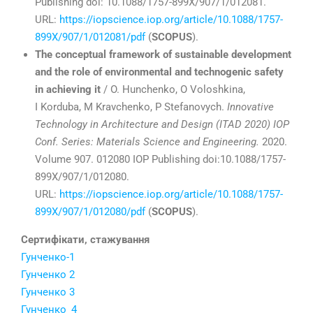
Publishing doi: 10.1088/1757-899X/907/1/012081.
URL:
https://iopscience.iop.org/article/10.1088/1757-
899X/907/1/012081/pdf
(
SCOPUS
).
The conceptual framework of sustainable development
and the role of environmental and technogenic safety
in achieving it
/ O. Hunchenko, О Voloshkina,
І Korduba, М Kravchenko, P Stefanovych.
Innovative
Technology in Architecture and Design (ITAD 2020) IOP
Conf. Series: Materials Science and Engineering.
2020.
Volume 907. 012080 IOP Publishing doi:10.1088/1757-
899X/907/1/012080.
URL:
https://iopscience.iop.org/article/10.1088/1757-
899X/907/1/012080/pdf
(
SCOPUS
).
Сертифікати, стажування
Гунченко-1
Гунченко 2
Гунченко 3
Гунченко_4