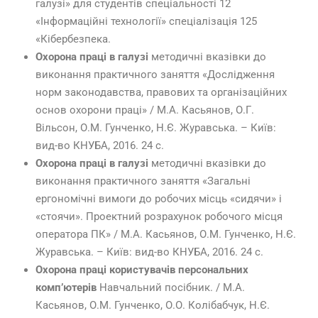
галузі» для студентів спеціальності 12
«Інформаційні технології» спеціалізація 125
«Кібербезпека.
Охорона праці в галузі
методичні вказівки до
виконання практичного заняття «Дослідження
норм законодавства, правових та організаційних
основ охорони праці» / М.А. Касьянов, О.Г.
Вільсон, О.М. Гунченко, Н.Є. Журавська. – Київ:
вид-во КНУБА, 2016. 24 с.
Охорона праці в галузі
методичні вказівки до
виконання практичного заняття «Загальні
ергономічні вимоги до робочих місць «сидячи» і
«стоячи». Проектний розрахунок робочого місця
оператора ПК» / М.А. Касьянов, О.М. Гунченко, Н.Є.
Журавська. – Київ: вид-во КНУБА, 2016. 24 с.
Охорона праці користувачів персональних
комп’ютерів
Навчальний посібник. / М.А.
Касьянов, О.М. Гунченко, О.О. Колібабчук, Н.Є.