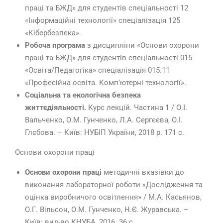
праці та БЖД» для студентів спеціальності 12
«Інформаційні технології» спеціалізація 125
«Кібербезпека».
Робоча програма
з дисципліни «Основи охорони
праці та БЖД» для студентів спеціальності 015
«Освіта/Педагогіка» спеціалізація 015.11
«Професійна освіта. Комп’ютерні технології».
Соціальна та екологічна безпека
життєдіяльності.
Курс лекцій. Частина 1 / О.І.
Вальченко, О.М. Гунченко, Л.А. Сергєєва, О.І.
Глєбова. – Київ: НУБІП України, 2018 р. 171 с.
Основи охорони праці
Основи охорони праці
методичні вказівки до
виконання лабораторної роботи «Дослідження та
оцінка виробничого освітлення» / М.А. Касьянов,
О.Г. Вільсон, О.М. Гунченко, Н.Є. Журавська. –
Київ: вид-во КНУБА, 2016. 36 с.