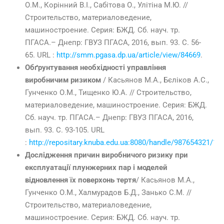
О.М., Корінний В.І., Сабітова О., Улітіна М.Ю. //
Строительство, материаловедение,
машиностроение. Серия: БЖД. Сб. науч. тр.
ПГАСА.– Днепр: ГВУЗ ПГАСА, 2016, вып. 93. С. 56-
65. URL :
http://smm.pgasa.dp.ua/article/view/84669
.
Обґрунтування необхідності управління
виробничим ризиком
/ Касьянов М.А., Бєліков А.С.,
Гунченко О.М., Тищенко Ю.А. // Строительство,
материаловедение, машиностроение. Серия: БЖД.
Сб. науч. тр. ПГАСА.– Днепр: ГВУЗ ПГАСА, 2016,
вып. 93. С. 93-105. URL
:
http://repositary.knuba.edu.ua:8080/handle/987654321/19
Дослідження причин виробничого ризику при
експлуатації плунжерних пар і моделей
відновлення їх поверхонь тертя
/ Касьянов М.А.,
Гунченко О.М., Халмурадов Б.Д., Занько С.М. //
Строительство, материаловедение,
машиностроение. Серия: БЖД. Сб. науч. тр.