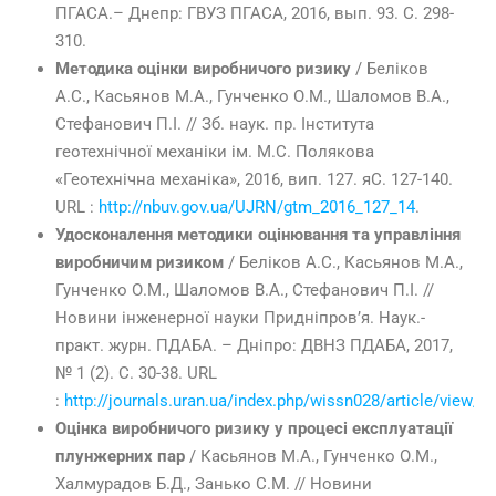
ПГАСА.– Днепр: ГВУЗ ПГАСА, 2016, вып. 93. С. 298-
310.
Методика оцінки виробничого ризику
/ Беліков
А.С., Касьянов М.А., Гунченко О.М., Шаломов В.А.,
Стефанович П.І. // Зб. наук. пр. Інститута
геотехнічної механіки ім. М.С. Полякова
«Геотехнічна механіка», 2016, вип. 127. яС. 127-140.
URL :
http://nbuv.gov.ua/UJRN/gtm_2016_127_14
.
Удосконалення методики оцінювання та управління
виробничим ризиком
/ Беліков А.С., Касьянов М.А.,
Гунченко О.М., Шаломов В.А., Стефанович П.І. //
Новини інженерної науки Придніпров’я. Наук.-
практ. журн. ПДАБА. – Дніпро: ДВНЗ ПДАБА, 2017,
№ 1 (2). С. 30-38. URL
:
http://journals.uran.ua/index.php/wissn028/article/view/9
Оцінка виробничого ризику у процесі експлуатації
плунжерних пар
/ Касьянов М.А., Гунченко О.М.,
Халмурадов Б.Д., Занько С.М. // Новини