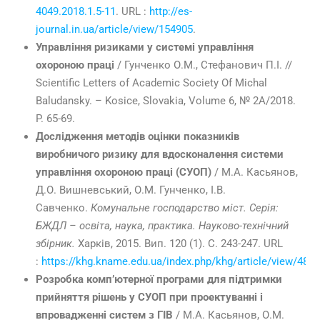
4049.2018.1.5-11
. URL :
http://es-
journal.in.ua/article/view/154905
.
Управління ризиками у системі управління
охороною праці
/ Гунченко О.М., Стефанович П.І. //
Scientific Letters of Academic Society Of Michal
Baludansky. – Kosice, Slovakia, Volume 6, № 2А/2018.
P. 65-69.
Дослідження методів оцінки показників
виробничого ризику для вдосконалення системи
управління охороною праці (СУОП)
/ М.А. Касьянов,
Д.О. Вишневський, О.М. Гунченко, І.В.
Савченко.
Комунальне господарство міст. Серія:
БЖДЛ – освіта, наука, практика. Науково-технічний
збірник.
Харків, 2015. Вип. 120 (1). С. 243-247. URL
:
https://khg.kname.edu.ua/index.php/khg/article/view/488
Розробка комп’ютерної програми для підтримки
прийняття рішень у СУОП при проектуванні і
впровадженні систем з ГІВ
/ М.А. Касьянов, О.М.