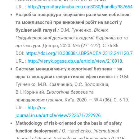
URL :
http://repositary.knuba.edu.ua:8080/handle/98765432
Розробка процедури керування ризиками небезпек
та можливостей при виконанні робіт на висоті у
будівельній галузі
/ О.М. Гунченко.
Вісник
Придніпровської державної академії будівництва та
архітектури
. Дніпро, 2020. №6 (271-272). С 76-86.
DOI:
https://doi.org/10.30838/J.BPSACEA.2312.241120.76.
URL :
http://visnyk.pgasa.dp.ua/article/view/218918
.
Система менеджменту екологічної безпеки – як
одна із складових енергетичної ефективності
/ О.М.
Гунченко, М.В. Кравченко, О.С. Волошкіна,
В.І. Корінний.
Екологічна безпека та
природокористування
. Київ, 2020. – № 4 (36). С. 5-19.
URL :
http://es-
journal.in.ua/article/view/222671/222926
.
Methodology of risk-oriented on the basis of safety
function deployment
/ O. Hunchenko.
International
Journal of Recent Technology and Engineering (IJRTE)
.