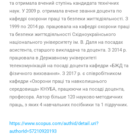
та отримала вчений ступінь кандидата технічних
наук. У 2009 р. отримала вчене звання доцента по
кафедрі охорони праці та безпеки життєдіяльності. З
1999 по 2014 рр. працювала на кафедрі охорони праці
та безпеки життєдіяльності Східноукраїнського
національного університету ім. В. Даля на посадах
асистента, старшого викладача та доцента. З 2014 р.
працювала в Державному університеті
телекомунікацій на посаді доцента кафедри «БЖД та
фізичного виховання». З 2017 р. є співробітником
кафедри «Охорони праці та навколишнього
середовища» КНУБА, працюючи на посаді доцента,
професора. Автор більше 120 науково-методичних
праць, з яких 4 навчальних посібники та 1 підручник.
https://www.scopus.com/authid/detail.uri?
authorId=57210920193