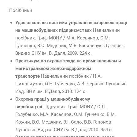
Посібники
Удосконалення системи управління охороною праці
на машинобудівних підприємствах
Навчальний
посібник. Гриф МОНУ / М.А. Касьянов, О.М.
Гунченко, В.О. Медяник, М.В. Васильчук. Луганськ:
Вид-во СНУ iм. В. Даля, 2009. 224 с.
Практикум по охране труда на промышленном и
магистральном железнодорожном
транспорте
Навчальний посібник / Н.А.
Пительгузов, О.Н. Гунченко, А.В. Черных. Луганськ:
Изд. ВНУ им. В.Даля, 2010. 124 с.
Охорона праці у машинобудівному
виробництві
Підручник. Гриф МОНУ / О.Л.
Голубенко, М.А. Касьянов, О.М. Гунченко, В.М.
Кожин, В.О. Медяник, В.І. Сало, В.В. Гапонов.
Луганськ: Вид-во СНУ ім. В.Даля, 2010. 454 с.