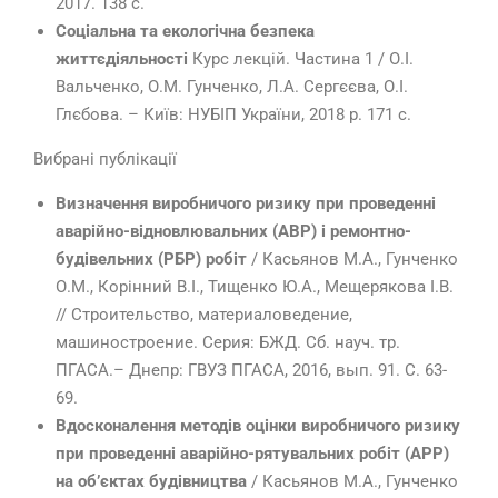
2017. 138 с.
Соціальна та екологічна безпека
життєдіяльності
Курс лекцій. Частина 1 / О.І.
Вальченко, О.М. Гунченко, Л.А. Сергєєва, О.І.
Глєбова. – Київ: НУБІП України, 2018 р. 171 с.
Вибрані публікації
Визначення виробничого ризику при проведенні
аварійно-відновлювальних (АВР) і ремонтно-
будівельних (РБР) робіт
/ Касьянов М.А., Гунченко
О.М., Корінний В.І., Тищенко Ю.А., Мещерякова І.В.
// Строительство, материаловедение,
машиностроение. Серия: БЖД. Сб. науч. тр.
ПГАСА.– Днепр: ГВУЗ ПГАСА, 2016, вып. 91. С. 63-
69.
Вдосконалення методів оцінки виробничого ризику
при проведенні аварійно-рятувальних робіт (АРР)
на об’єктах будівництва
/ Касьянов М.А., Гунченко