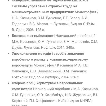
Совершенствование методологических основ
системы управления охраной труда на
машиностроительных предприятиях
Монография /
Н.А. Касьянов, О.М. Гунченко, Г.Г. Басов, А.И.
Гедрович, В.А. Малов. – Луганськ: Вид-во СНУ ім.
В. Даля, 2006. 128 с.
Безпека життєдіяльності
Навчальний посібник /
М.А. Касьянов, О.М. Гунченко, В.М. Мальоткін, О.М.
Друзь. Луганськ. Ноулідж, 2014. 240с.
Удосконалення методів і засобів зниження
виробничого ризику у ковальсько-пресовому
виробництві
Монографія / Касьянов М.А., І.В.
Савченко, Д.О. Вишневський, О.М. Гунченко.
Луганськ: Вид-во «Ноулідж», 2014. 226 с.
Охорона праці користувачів персональних
комп’ютерів
Навчальний посібник / М.А. Касьянов,
О.М. Гунченко, О.О. Колібабчук, Н.Є. Журавська, В.І.
Корінний, П.І. Стефанович. Київ, вид-во КНУБА,