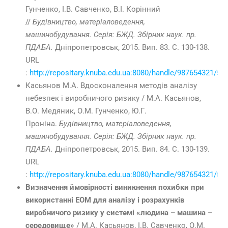
Гунченко, І.В. Савченко, В.І. Корінний
//
Будівництво, матеріаловедення,
машинобудування. Серія: БЖД. Збірник наук. пр.
ПДАБА.
Дніпропетровськ, 2015. Вип. 83. С. 130-138.
URL
:
http://repositary.knuba.edu.ua:8080/handle/987654321/55
Касьянов М.А. Вдосконалення методів аналізу
небезпек і виробничого ризику / М.А. Касьянов,
В.О. Медяник, О.М. Гунченко, Ю.Г.
Проніна.
Будівництво, матеріаловедення,
машинобудування. Серія: БЖД. Збірник наук. пр.
ПДАБА.
Дніпропетровськ, 2015. Вип. 84. С. 130-139.
URL
:
http://repositary.knuba.edu.ua:8080/handle/987654321/56
Визначення ймовірності виникнення похибки при
використанні ЕОМ для аналізу і розрахунків
виробничого ризику у системі «людина – машина –
середовище»
/ М.А. Касьянов, І.В. Савченко, О.М.