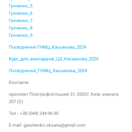
Гунченко_5
Гунченко_6
Гунченко_7
Гунченко_8
Гунченко_9
Посвідчення ГНМЦ_Касьянова_2024
Курс_для_викладачів_ЦЗ_Касьянова_2025
Посвідчення_ГНМЦ_Касьянова_2024
Контакти
проспект Повітрофлотський 31, 03037, Київ; кімната
207 (С)
Тел.: +38 (044) 244-96-30
E-mail: gunchenko.oksana@gmail.com