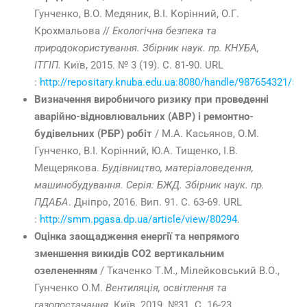
Гунченко, В.О. Медяник, В.І. Корінний, О.Г.
Крохмальова //
Екологічна безпека та
природокористування. Збірник наук. пр. КНУБА,
ІТГІП.
Київ, 2015. № 3 (19). С. 81-90. URL
:
http://repositary.knuba.edu.ua:8080/handle/987654321/59
Визначення виробничого ризику при проведенні
аварійно-відновлювальних (АВР) і ремонтно-
будівельних (РБР) робіт
/ М.А. Касьянов, О.М.
Гунченко, В.І. Корінний, Ю.А. Тищенко, І.В.
Мещерякова.
Будівництво, матеріаловедення,
машинобудування. Серія: БЖД. Збірник наук. пр.
ПДАБА
. Дніпро, 2016. Вип. 91. С. 63-69. URL
:
http://smm.pgasa.dp.ua/article/view/80294
.
Оцінка заощадження енергії та непрямого
зменшення викидів CO
2
вертикальним
озелененням
/ Ткаченко Т.М., Мілейковський В.О.,
Гунченко О.М.
Вентиляція, освітлення та
газопостачання
. Київ, 2019. №31. С. 16-23.