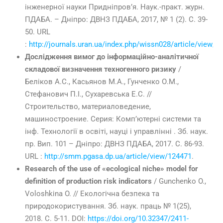
інженерної науки Придніпров’я. Наук.-практ. журн.
ПДАБА. – Дніпро: ДВНЗ ПДАБА, 2017, № 1 (2). С. 39-
50. URL
:
http://journals.uran.ua/index.php/wissn028/article/view/9
Дослідження вимог до інформаційно-аналітичної
складової визначення техногенного ризику
/
Беліков А.С., Касьянов М.А., Гунченко О.М.,
Стефанович П.І., Сухаревська Е.С. //
Строительство, материаловедение,
машиностроение. Серия: Комп’ютерні системи та
інф. Технології в освіті, науці і управлінні . Зб. наук.
пр. Вип. 101 – Дніпро: ДВНЗ ПДАБА, 2017. С. 86-93.
URL :
http://smm.pgasa.dp.ua/article/view/124471
.
Research of the use of «ecological niche» model for
definition of production risk indicators
/ Gunchenko O.,
Voloshkina O. // Екологічна безпека та
природокористування. Зб. наук. праць № 1(25),
2018. С. 5-11. DOI:
https://doi.org/10.32347/2411-