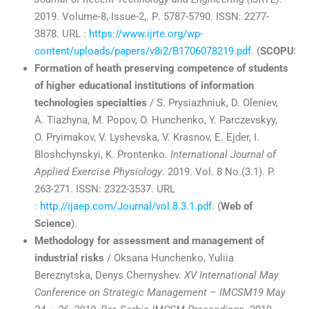
2019. Volume-8, Issue-2,. Р. 5787-5790. ISSN: 2277-
3878. URL :
https://www.ijrte.org/wp-
content/uploads/papers/v8i2/B1706078219.pdf
. (
SCOPUS
).
Formation of heath preserving competence of students
of higher educational institutions of information
technologies specialties
/ S. Prysiazhniuk, D. Oleniev,
A. Tiazhyna, M. Popov, O. Hunchenko, Y. Parczevskyy,
O. Pryimakov, V. Lyshevska, V. Krasnov, E. Ejder, I.
Bloshchynskyi, K. Prontenko
. International Journal of
Applied Exercise Physiology
. 2019. Vol. 8 No.(3.1). P.
263-271. ISSN: 2322-3537. URL
:
http://ijaep.com/Journal/vol.8.3.1.pdf
. (
Web of
Science
).
Methodology for assessment and management of
industrial risks
/ Oksana Hunchenko, Yuliia
Bereznytska, Denys Chernyshev.
XV International May
Conference on Strategic Management – IMCSM19 May