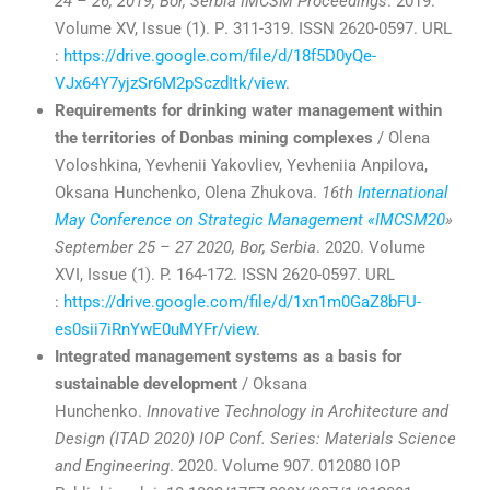
24 – 26, 2019, Bor, Serbia IMCSM Proceedings
. 2019.
Volume XV, Issue (1). Р. 311-319. ISSN 2620-0597. URL
:
https://drive.google.com/file/d/18f5D0yQe-
VJx64Y7yjzSr6M2pSczdItk/view
.
Requirements for drinking water management within
the territories of Donbas mining complexes
/ Olena
Voloshkina, Yevhenii Yakovliev, Yevheniia Anpilova,
Oksana Hunchenko, Olena Zhukova.
16th
International
May Conference on Strategic Management «IMCSM20
»
September 25 – 27 2020, Bor, Serbia
. 2020. Volume
XVI, Issue (1). P. 164-172. ISSN 2620-0597. URL
:
https://drive.google.com/file/d/1xn1m0GaZ8bFU-
es0sii7iRnYwE0uMYFr/view
.
Integrated management systems as a basis for
sustainable development
/ Oksana
Hunchenko.
Innovative Technology in Architecture and
Design (ITAD 2020) IOP Conf. Series: Materials Science
and Engineering
. 2020. Volume 907. 012080 IOP