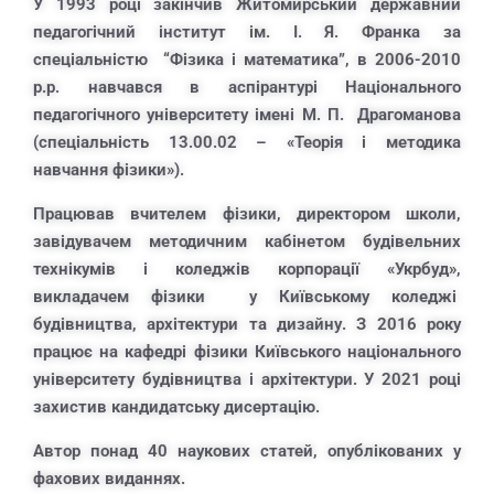
У 1993 році закінчив Житомирський державний
педагогічний інститут ім. І. Я. Франка за
спеціальністю “Фізика і математика”, в 2006-2010
р.р. навчався в аспірантурі Національного
педагогічного університету імені М. П. Драгоманова
(спеціальність 13.00.02 – «Теорія і методика
навчання фізики»).
Працював вчителeм фізики, дирeктором школи,
завідувачeм методичним кабінетом будівельних
технікумів і коледжів корпорації «Укрбуд»,
викладачeм фізики у Київському коледжі
будівництва, архітектури та дизайну. З 2016 року
працює на кафедрі фізики Київського національного
університету будівництва і архітектури. У 2021 році
захистив кандидатську дисертацію.
Автор понад 40 наукових статей, опублікованих у
фахових виданнях.