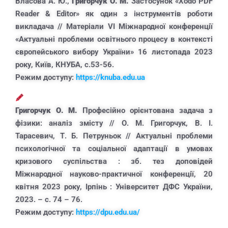
Власова А. Ю.,
Григорчук О. М.
Застосунок «Xodo PDF
Reader & Editor» як один з інструментів роботи
викладача // Матеріали VІ Міжнародної конференції
«Актуальні проблеми освітнього процесу в контексті
європейського вибору України» 16 листопада 2023
року, Київ, КНУБА, с.53-56.
Режим доступу:
https://knuba.edu.ua
Григорчук О. М.
Професійно орієнтована задача з
фізики: аналіз змісту // О. М. Григорчук, В. І.
Тарасевич, Т. Б. Петруньок // Актуальні проблеми
психологічної та соціальної адаптації в умовах
кризового суспільства : зб. тез доповідей
Міжнародної науково-практичної конференції, 20
квітня 2023 року, Ірпінь : Університет ДФС України,
2023. – с. 74 – 76.
Режим доступу:
https://dpu.edu.ua/