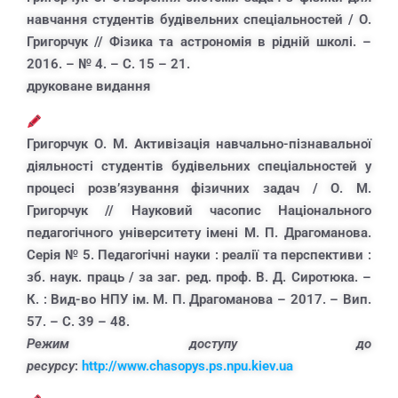
навчання студентів будівельних спеціальностей / О.
Григорчук // Фізика та астрономія в рідній школі. –
2016. – № 4. – С. 15 – 21.
друковане видання
Григорчук О. М. Активізація навчально-пізнавальної
діяльності студентів будівельних спеціальностей у
процесі розв’язування фізичних задач / О. М.
Григорчук // Науковий часопис Національного
педагогічного університету імені М. П. Драгоманова.
Серія № 5. Педагогічні науки : реалії та перспективи :
зб. наук. праць / за заг. ред. проф. В. Д. Сиротюка. –
К. : Вид-во НПУ ім. М. П. Драгоманова – 2017. – Вип.
57. – С. 39 – 48.
Режим доступу до
ресурсу
:
http://www.chasopys.ps.npu.kiev.ua