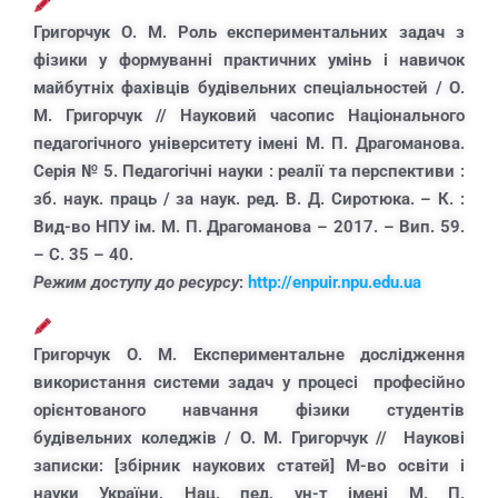
Григорчук О. М. Роль експериментальних задач з
фізики у формуванні практичних умінь і навичок
майбутніх фахівців будівельних спеціальностей / О.
М. Григорчук // Науковий часопис Національного
педагогічного університету імені М. П. Драгоманова.
Серія № 5. Педагогічні науки : реалії та перспективи :
зб. наук. праць / за наук. ред. В. Д. Сиротюка. – К. :
Вид-во НПУ ім. М. П. Драгоманова – 2017. – Вип. 59.
– С. 35 – 40.
Режим доступу до ресурсу
:
http://enpuir.npu.edu.ua
Григорчук О. М. Експериментальне дослідження
використання системи задач у процесі професійно
орієнтованого навчання фізики студентів
будівельних коледжів / О. М. Григорчук // Наукові
записки: [збірник наукових статей] М-во освіти і
науки України, Нац. пед. ун-т імені М. П.