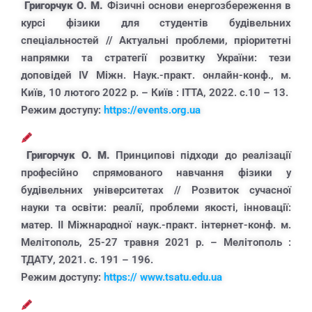
Григорчук О. М.
Фізичні основи енергозбереження в
курсі фізики для студентів будівельних
спеціальностей // Актуальні проблеми, пріоритетні
напрямки та стратегії розвитку України: тези
доповідей ІV Міжн. Наук.-практ. онлайн-конф., м.
Київ, 10 лютого 2022 р. – Київ : ІТТА, 2022. с.10 – 13.
Режим доступу:
https://events.org.ua
Григорчук О. М.
Принципові підходи до реалізації
професійно спрямованого навчання фізики у
будівельних університетах // Розвиток сучасної
науки та освіти: реалії, проблеми якості, інновації:
матер. ІІ Міжнародної наук.-практ. інтернет-конф. м.
Мелітополь, 25-27 травня 2021 р. – Мелітополь :
ТДАТУ, 2021. с. 191 – 196.
Режим доступу:
https:// www.tsatu.edu.ua