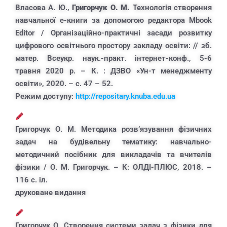
Власова А. Ю.,
Григорчук О. М.
Технологія створення
навчальної е-книги за допомогою редактора Mbook
Editor / Організаційно-практичні засади розвитку
цифрового освітнього простору закладу освіти: // зб.
матер. Всеукр. наук.-практ. інтернет-конф., 5-6
травня 2020 р. – К. : ДЗВО «Ун-т менеджменту
освіти», 2020. – с. 47 – 52.
Режим доступу:
http://repositary.knuba.edu.ua
Григорчук О. М. Методика розв’язування фізичних
задач на будівельну тематику: навчально-
методичний посібник для викладачів та вчителів
фізики / О. М. Григорчук. – К: ОЛДІ-ПЛЮС, 2018. –
116 с. іл.
друковане видання
Григорчук О. Створення системи задач з фізики для