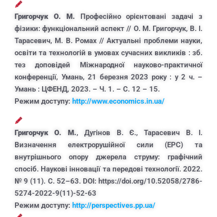
Григорчук О. М.
Професійно орієнтовані задачі з
фізики: функціональний аспект // О. М. Григорчук, В. І.
Тарасевич, М. В. Ромах // Актуальні проблеми науки,
освіти та технологій в умовах сучасних викликів : зб.
тез доповідей Міжнародної науково-практичної
конференції, Умань, 21 березня 2023 року : у 2 ч. –
Умань : ЦФЕНД, 2023. – Ч. 1. – С. 12 – 15.
Режим доступу:
http://www.economics.in.ua/
Григорчук О. М.
, Дугінов В. Є., Тарасевич В. І.
Визначення електрорушійної сили (ЕРС) та
внутрішнього опору джерела струму: графічний
спосіб. Наукові інновації та передові технології. 2022.
№ 9 (11). С. 52–63. DOI: https://doi.org/10.52058/2786-
5274-2022-9(11)-52-63
Режим доступу:
http://perspectives.pp.ua/