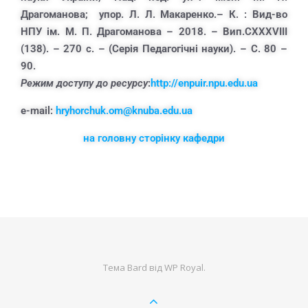
Драгоманова; упор. Л. Л. Макаренко.– К. : Вид-во
НПУ ім. М. П. Драгоманова – 2018. – Вип.CXXXVIII
(138). – 270 с. – (Cерія Педагогічні науки). – С. 80 –
90.
Режим доступу до ресурсу
:
http://enpuir.npu.edu.ua
e-mail:
hryhorchuk.om@knuba.edu.ua
на головну сторінку кафедри
Тема Bard від
WP Royal
.