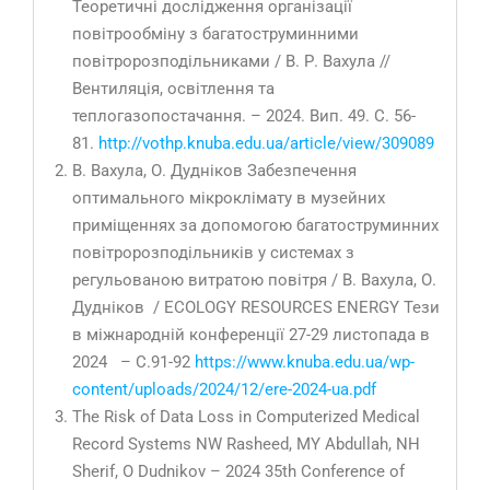
Теоретичні дослідження організації
повітрообміну з багатоструминними
повітророзподільниками / В. Р. Вахула //
Вентиляція, освітлення та
теплогазопостачання. – 2024. Вип. 49. С. 56-
81.
http://vothp.knuba.edu.ua/article/view/309089
В. Вахула, О. Дудніков Забезпечення
оптимального мікроклімату в музейних
приміщеннях за допомогою багатоструминних
повітророзподільників у системах з
регульованою витратою повітря / В. Вахула, О.
Дудніков / ECOLOGY RESOURCES ENERGY Тези
в міжнародній конференції 27-29 листопада в
2024 – С.91-92
https://www.knuba.edu.ua/wp-
content/uploads/2024/12/ere-2024-ua.pdf
The Risk of Data Loss in Computerized Medical
Record Systems NW Rasheed, MY Abdullah, NH
Sherif, O Dudnikov – 2024 35th Conference of