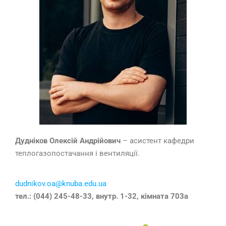
Дудніков Олексій Андрійович
– асистент кафедри
теплогазопостачання і вентиляції.
dudnikov.oa@knuba.edu.ua
тел.: (044) 245-48-33, внутр. 1-32, кімната 703а