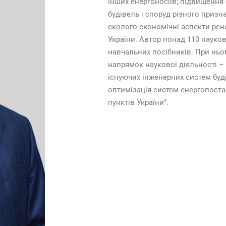
інших енергоносіїв; підвищення
будівель і споруд різного призн
еколого-економічні аспекти ре
України. Автор понад 110 наукови
навчальних посібників. При нь
напрямок наукової діяльності –
існуючих інженерних систем буд
оптимізація систем енергопост
пунктів України”.