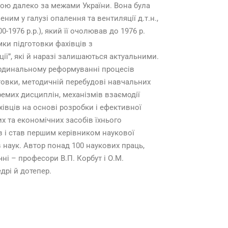
аною далеко за межами України. Вона була
ним у галузі опалення та вентиляції д.т.н.,
1976 р.р.), який її очолював до 1976 р.
ки підготовки фахівців з
ії”, які й наразі залишаються актуальними.
ардинальному реформуванні процесів
отовки, методичній перебудові навчальних
емих дисциплін, механізмів взаємодії
івців на основі розробки і ефективної
их та економічних засобів їхнього
в і став першим керівником наукової
 наук. Автор понад 100 наукових праць,
чні – професори В.П. Корбут і О.М.
рі й дотепер.