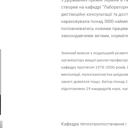
з Державних премій України в га
створив на кафедрі “Лабораторі
дистанційні консультації та дос
нараховувала понад 5000 наймен
поповнюватись новими працями,
законодавчими актами, нормати
Значний внесок у подальший розвит
організатору вищої школи професору 
кафедру протягом 1976-2000 років. 
вентиляції, пилогазоочистка шкідлив
захист довкілля тощо. Автор понад 
підготовлено 29 кандидатів наук, ч
Кафедра теплогазопостачання і в