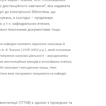
лузі науки і техніки. Ю.К. Росковшенко
ю дистанційного навчання”, яка надавала
туп до електронної бібліотеки, що
увань, а сьогодні – продовжує
 у т.ч. кафедральних вчених,
вно-технічними документами тощо.
ок кафедри належить відомому науковцю й
А. Я. Ткачуку (1928-2002 р.р.), який очолював
Напрямок наукової діяльності – аеродинаміка
их вентиляційних викидів в атмосферне повітря,
140 наукових і методичних праць. Ним
астина яких продовжує працювати на кафедрі.
ентиляції (ТГПіВ) є однією з провідних та