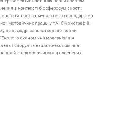
 енергоефективності інженерних систем
ачення в контексті біосферосумісності;
новації житлово-комунального господарства
х і методичних праць, у т.ч. 6 монографій і
ому на кафедрі започатковано новий
 “Еколого-економічна модернізація
івель і споруд та еколого-економічна
ачання й енергоспоживання населених