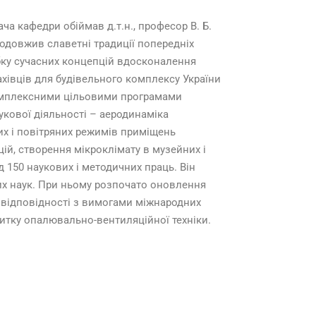
ача кафедри обіймав д.т.н., професор В. Б.
продовжив славетні традиції попередніх
бку сучасних концепцій вдосконалення
ахівців для будівельного комплексу України
комплексними цільовими програмами
кової діяльності – аеродинаміка
их і повітряних режимів приміщень
ій, створення мікроклімату в музейних і
 150 наукових і методичних праць. Він
них наук. При ньому розпочато оновлення
 відповідності з вимогами міжнародних
витку опалювально-вентиляційної техніки.