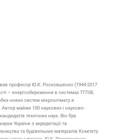
ював професор Ю.К. Росковшенко (1944-2017
ості – енергозбереження в системах ТГПіВ,
бка нових систем мікроклімату в
. Автор майже 100 наукових і науково-
кандидатів технічних наук. Він був
науки України з акредитації та
івництва та будівельних матеріалів Комітету