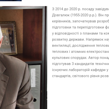
З 2014 до 2020 р. посаду завідув
Довгалюк (1955-2020 р.р.). Він 
керівників, започаткував розро
підготовки та перепідготовки ф
у відповідності з планами та 
розвитку держави. Напрямок нау
вентиляції, дослідження теплов
теплових і атомних електростанц
культових спорудах. Автор понад
підготував 3 кандидатів техніч
існуючих лабораторій кафедри у
стандартів, світового рівня роз