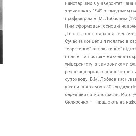
найстаріших в університеті, зн
заснована у 1949 р. видатним вче
професором Б. М. Лобаєвим (1900-
Ним сформовані основні напрям
„Теплогазопостачання і вентиляц
Сучасна концепція полягає в к
теоретичної та практичної підг
планів та програм вивчення окр
університету із замовниками фах
реалізації організаційно-технічн
супроводу. Б.М. Лобаєв заснува
школи: підготував 30 кандидатів
серед яких 5 монографій. Його у
Скляренко – працюють на кафед