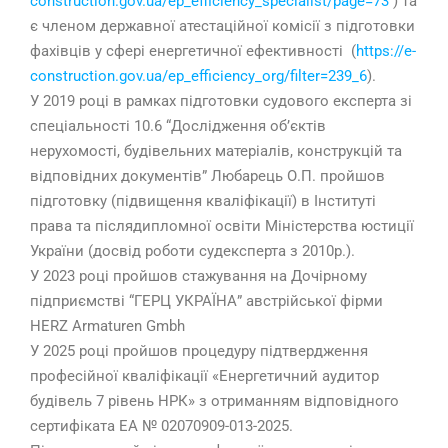
construction
.
gov
.
ua
/
ep
_
efficiency
_
specialist
/
page
=73
)
та
є членом державної атестаційної комісії з підготовки
фахівців у сфері енергетичної ефективності
(
https://e-
construction.gov.ua/ep_efficiency_org/filter=239_6
).
У 2019 році в рамках підготовки судового експерта зі
спеціальності 10.6 “Дослідження об’єктів
нерухомості, будівельних матеріалів, конструкцій та
відповідних документів
” Любарець О.П. пройшов
підготовку (підвищення кваліфікації) в Інституті
права та післядипломної освіти Міністерства юстиції
України (досвід роботи судексперта з 2010р.).
У 2023 році пройшов стажування на Дочірному
підприємстві “ГЕРЦ УКРАЇНА” австрійської фірми
HERZ Armaturen Gmbh
У 2025 році пройшов процедуру підтвердження
професійної кваліфікації «Енергетичний аудитор
будівель 7 рівень НРК» з отриманням відповідного
сертифіката ЕА № 02070909-013-2025.