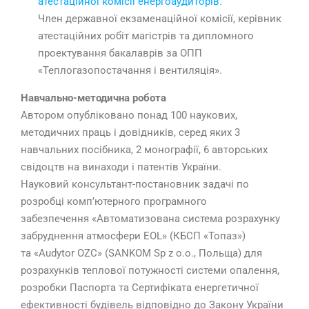
атестаційної комісії енергоаудиторів.
Член державної екзаменаційної комісії, керівник
атестаційних робіт магістрів та дипломного
проектування бакалаврів за ОПП
«Теплогазопостачання і вентиляція».
Навчально-методична робота
Автором опубліковано понад 100 наукових,
методичних праць і довідників, серед яких 3
навчальних посібника, 2 монографії, 6 авторських
свідоцтв на винаходи і патентів України.
Науковий
консультант-постановник задачі
по
розробці комп’ютерного програмного
забезпечення
«Автоматизована система розрахунку
забруднення атмосфери EOL» (КБСП «Топаз»)
та «Audytor OZC» (SANKOM Sp z o.o., Польща) для
розрахунків теплової потужності системи опалення,
розробки Паспорта та Сертифіката енергетичної
ефективності будівель відповідно до Закону України