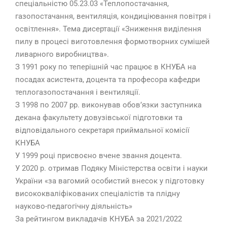
спеціальністю 05.23.03 «Теплопостачання,
газопостачання, вентиляція, кондиціювання повітря і
освітлення». Тема дисертації «Зниження виділення
пилу в процесі виготовлення формотворних сумішей
ливарного виробництва».
З 1991 року по теперішній час працює в КНУБА на
по
садах асистента
, доцента та професора
кафедри
те
плогазопостачання і вентиляції.
З 1998 по 2007 рр. виконував обов’язки заступника
декана факультету довузівської підготовки та
відповідального секретаря приймальної комісії
КНУБА
У 1999 році присвоєно вчене звання доцента.
У 2020 р. отримав Подяку Міністерства освіти і науки
України «за вагомий особистий внесок у підготовку
висококваліфікованих спеціалістів та плідну
науково-педагогічну діяльність»
За рейтингом викладачів КНУБА за 2021/2022