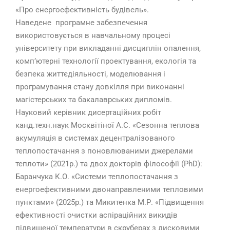
«Про енергоефективність будівель».
Наведене програмне забезпечення
використовується в навчальному процесі
університету при викладанні дисциплін опалення,
комп’ютерні технології проектування, екологія та
безпека життєдіяльності, моделювання і
програмування стану довкілля при виконанні
магістерських та бакалаврських дипломів.
Науковий керівник дисертаційних робіт
канд.техн.наук Москвітіної А.С. «Сезонна теплова
акумуляція в системах децентралізованого
теплопостачання з поновлюваними джерелами
теплоти» (2021р.) та двох докторів філософії (PhD):
Баранчука К.О. «Системи теплопостачання з
енергоефективними двонаправленими тепловими
пунктами» (2025р.) та Микитенка М.Р. «Підвищення
ефективності очистки аспіраційних викидів
підвищеної температури в скруберах з дисковими