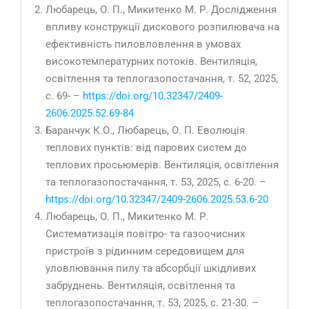
Любарець, О. П., Микитенко М. Р. Дослідження
впливу конструкції дискового розпилювача на
ефективність пиловловлення в умовах
високотемпературних потоків. Вентиляція,
освітлення та теплогазопостачання, т. 52, 2025,
с. 69- –
https://doi.org/10.32347/2409-
2606.2025.52.69-84
Баранчук К.О., Любарець, О. П. Еволюція
теплових пунктів: від парових систем до
теплових просьюмерів. Вентиляція, освітлення
та теплогазопостачання, т. 53, 2025, с. 6-20. –
https://doi.org/10.32347/2409-2606.2025.53.6-20
Любарець, О. П., Микитенко М. Р.
Систематизація повітро- та газоочисних
пристроїв з рідинним середовищем для
уловлювання пилу та абсорбції шкідливих
забруднень. Вентиляція, освітлення та
теплогазопостачання, т. 53, 2025, с. 21-30. –