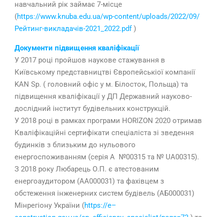
навчальний рік займає 7-місце
(
h
ttps://www.knuba.edu.ua/wp-content/uploads/2022/09/
Рейтинг-викладачів-2021_2022.pdf
)
Документи підвищення кваліфікації
У 2017 році пройшов наукове стажування в
Київському представництві Європейськіої компанії
KAN Sp. ( головний офіс у м. Білосток, Польща) та
підвищення кваліфікації у ДП Державний науково-
дослідний інститут будівельних конструкцій.
У 2018 році в рамках програми HORIZON 2020 отримав
Кваліфікаційні сертифікати спеціаліста зі зведення
будинків з близьким до нульового
енергоспоживанням (серія А №00315 та № UA00315).
З 2018 року Любарець О.П. є атестованим
енергоаудитором (АА000031) та фахівцем з
обстеження інженерних систем будівель (АБ000031)
Мінрегіону України
(
https
://
e
–