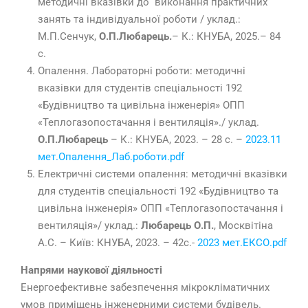
методичні вказiвки до виконання практичних
занять та індивідуальної роботи / уклад.:
М.П.Сенчук,
О.П.Любарець.
– К.: КНУБА, 2025.– 84
с.
Опалення. Лабораторні роботи: методичні
вказівки для студентів спеціальності 192
«Будівництво та цивільна інженерія» ОПП
«Теплогазопостачання і вентиляція»./ уклад.
О.П.Любарець
– К.: КНУБА, 2023. – 28 с. –
2023.11
мет.Опалення_Лаб.роботи.pdf
Електричні системи опалення: методичні вказівки
для студентів спеціальності 192 «Будівництво та
цивільна інженерія» ОПП «Теплогазопостачання і
вентиляція»/ уклад.:
Любарець О.П.
, Москвітіна
А.С. – Київ: КНУБА, 2023. – 42с.-
2023 мет.ЕКСО.pdf
Напрями наукової діяльності
Енергоефективне забезпечення мікрокліматичних
умов приміщень інженерними системи будівель.