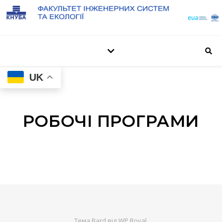
UK
РОБОЧІ ПРОГРАМИ
Тема Bard від
WP Royal
.