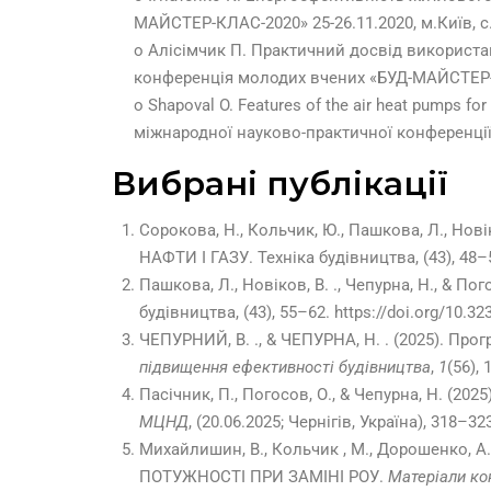
МАЙСТЕР-КЛАС-2020» 25-26.11.2020, м.Київ, с.
o Алісімчик П. Практичний досвід використа
конференція молодих вчених «БУД-МАЙСТЕР-КЛА
o Shapoval O. Features of the air heat pumps f
міжнародної науково-практичної конференції
Вибрані публікації
Сорокова, Н., Кольчик, Ю., Пашкова, Л., 
НАФТИ І ГАЗУ. Техніка будівництва, (43), 48–54
Пашкова, Л., Новіков, В. ., Чепурна, Н., 
будівництва, (43), 55–62. https://doi.org/10.32
ЧЕПУРНИЙ, В. ., & ЧЕПУРНА, Н. . (2025). П
підвищення ефективності будівництва
,
1
(56),
Пасічник, П., Погосов, О., & Чепурна, Н.
МЦНД
, (20.06.2025; Чернігів, Україна), 318–3
Михайлишин, В., Кольчик , М., Дорошенко
ПОТУЖНОСТІ ПРИ ЗАМІНІ РОУ.
Матеріали к