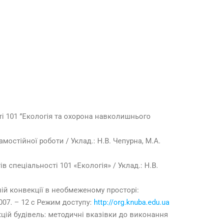
і 101 ’’Екологія та охорона навколишнього
мостійної роботи / Уклад.: Н.В. Чепурна, М.А.
 спеціальності 101 «Екологія» / Уклад.: Н.В.
ній конвекції в необмеженому просторі:
007. – 12 с Режим доступу:
http://org.knuba.edu.ua
цій будівель: методичні вказівки до виконання