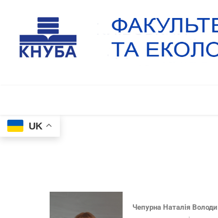
UK
Чепурна Наталія Володи