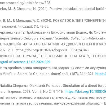
nce-proceeding/article/view/828
enko, M., & Chepurna, N. (2024). Passive individual residential buil
осюк, В. М., & Мельник, А. О. (2024). РОЗВИТОК ЕЛЕКТРОЕНЕР
технології, інновації
, (1), 43-55.
“Перспективи Та Проблематика Використання Водню, Як Систем
Енергетичного Секторів України.”
Scientific Collection «InterConf»
ИТОК НЕТРАДИЦІЙНИХ ТА АЛЬТЕРНАТИВНИХ ДЖЕРЕЛ ЕНЕРГІЇ В ЯК
), 207–211. https://doi.org/10.36074/logos-01.03.2024.046
 ОСОБЛИВОСТІ ЕКСПЛУАТАЦІЇ ТЕПЛООБМІННОГО АПАРАТУ, ТЕПЛОН
/grail-of-science.16.02.2024.029
иви та проблематика використання водню, як системи акумуляції
країни. Scientific Collection «InterConf», (187), 314–321.
https:
 Nataliia Chepurna, Oleksandr Pohosov . Simulation of a direct torq
rch Express. 2023. Vol. 5, No 2. P. 1-16.
https://doi.org/10.1088/
вітряного теплового насоса залежно від коливань температур
тлення та теплогазопостачання: науково-технічний збірник. – В