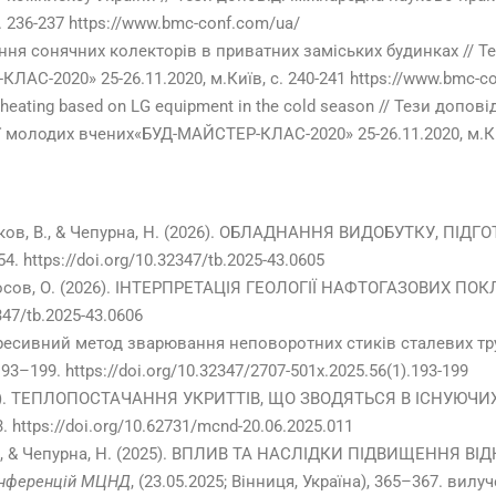
 236-237 https://www.bmc-conf.com/ua/
ння сонячних колекторів в приватних заміських будинках // Т
С-2020» 25-26.11.2020, м.Київ, с. 240-241 https://www.bmc-c
or heating based on LG equipment in the cold season // Тези доп
 молодих вчених«БУД-МАЙСТЕР-КЛАС-2020» 25-26.11.2020, м.Киї
Новіков, В., & Чепурна, Н. (2026). ОБЛАДНАННЯ ВИДОБУТКУ, 
. https://doi.org/10.32347/tb.2025-43.0605
& Погосов, О. (2026). ІНТЕРПРЕТАЦІЯ ГЕОЛОГІЇ НАФТОГАЗОВИХ 
347/tb.2025-43.0606
рогресивний метод зварювання неповоротних стиків сталевих т
 193–199. https://doi.org/10.32347/2707-501x.2025.56(1).193-199
 (2025). ТЕПЛОПОСТАЧАННЯ УКРИТТІВ, ЩО ЗВОДЯТЬСЯ В ІСНУЮ
23. https://doi.org/10.62731/mcnd-20.06.2025.011
, А., & Чепурна, Н. (2025). ВПЛИВ ТА НАСЛІДКИ ПІДВИЩЕННЯ
онференцій МЦНД
, (23.05.2025; Вінниця, Україна), 365–367. вилуч