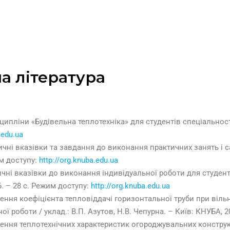
а література
а
ипліни «Будівельна теплотехніка» для студентів спеціальност
.edu.ua
ичні вказівки та завдання до виконання практичних занять і са
им доступу:
http://org.knuba.edu.ua
чні вказівки до виконання індивідуальної роботи для студентів
. – 28 с. Режим доступу:
http://org.knuba.edu.ua
ення коефіцієнта тепловіддачі горизонтальної труби при віль
 роботи / уклад.: В.П. Азутов, Н.В. Чепурна. – Київ: КНУБА, 2
чення теплотехнічних характеристик огороджувальних конструк