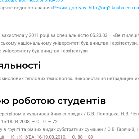
«Гаряче водопостачання»
Режим доступу: http://org2.knuba.edu.ua
 захистила у 2011 році за спеціальністю 05.23.03.– «Вентиляці
ївському національному університеті будівництва і архітектури
університету будівництва і архітектури
яльності
омислових теплових технологіях. Використання нетрадиційних
ю роботою студентів
регрівом в культиваційних спорудах / С.В. Полоцька, Н.В. Чепу
5-18.04.2008. – С. 71 – 72
в грунті та різних видах субстратних сумішей / О.В. Гарячий, Н
. – К. : КНУБА, 16-19.03.2010. – С. 88 – 89