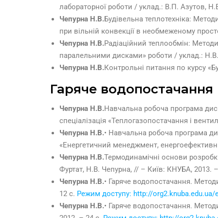
лабораторної роботи / уклад.: В.П. Азутов, Н.
Чепурна Н.В.
Будівельна теплотехніка: Метод
при вільній конвекції в необмеженому простор
Чепурна Н.В.
Радіаційний теплообмін: Методи
паралельними дисками» роботи / уклад.: Н.В. 
Чепурна Н.В.
Контрольні питання по курсу «Б
Гаряче водопостачання
Чепурна Н.В.
Навчальна робоча програма дисц
спеціалізація «Теплогазопостачання і венти
Чепурна Н.В.
• Навчальна робоча програма ди
«Енергетичний менеджмент, енергоефективні 
Чепурна Н.В.
Термодинамічні основи розробки
Фуртат, Н.В. Чепурна, // – Київ: КНУБА, 2013.
Чепурна Н.В.
• Гаряче водопостачання. Методич
12 с.
Режим доступу: http://org2.knuba.edu.ua/e
Чепурна Н.В.
• Гаряче водопостачання. Методич
2012. – 24 с.
Режим доступу: http://org2.knuba.