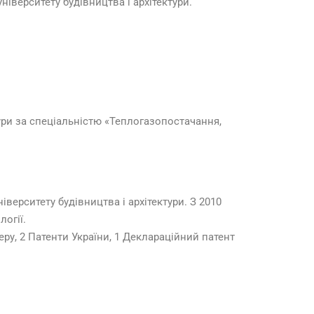
ніверситету будівництва і архітектури.
тури за спеціальністю «Теплогазопостачання,
верситету будівництва і архітектури. З 2010
огії.
ру, 2 Патенти України, 1 Деклараційний патент