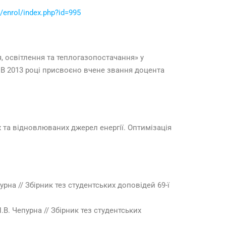
/enrol/index.php?id=995
я, освітлення та теплогазопостачання» у
. В 2013 році присвоєно вчене звання доцента
 та відновлюваних джерел енергії. Оптимізація
рна // Збірник тез студентських доповідей 69-ї
.В. Чепурна // Збірник тез студентських