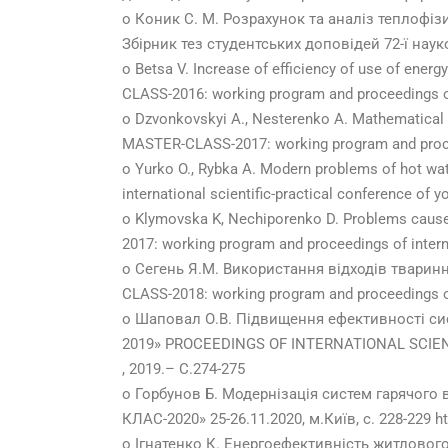
o Коник С. М. Розрахунок та аналіз теплофіз
Збірник тез студентських доповідей 72-ї науков
o Betsa V. Increase of efficiency of use of ener
CLASS-2016: working program and proceedings of i
o Dzvonkovskyi A., Nesterenko A. Mathematical m
MASTER-CLASS-2017: working program and proceedin
o Yurko O., Rybka A. Modern problems of hot wa
international scientific-practical conference of y
o Klymovska K, Nechiporenko D. Problems cause
2017: working program and proceedings of internat
o Сегень Я.М. Використання відходів тваринн
CLASS-2018: working program and proceedings of i
o Шаповал О.В. Підвищення ефективності сис
2019» PROCEEDINGS OF INTERNATIONAL SCIENT
, 2019.– С.274-275
o Горбунов Б. Модернізація систем гарячог
КЛАС-2020» 25-26.11.2020, м.Київ, с. 228-229 
o Ігнатенко К. Енергоефективність житловог