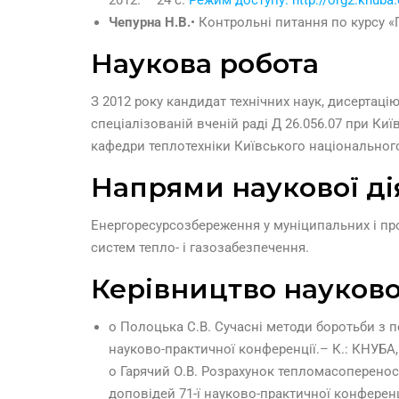
Чепурна Н.В.
• Контрольні питання по курсу 
Наукова робота
З 2012 року кандидат технічних наук, дисертацію
спеціалізованій вченій раді Д 26.056.07 при Ки
кафедри теплотехніки Київського національного 
Напрями наукової ді
Енергоресурсозбереження у муніципальних і пр
систем тепло- і газозабезпечення.
Керівництво науково
o Полоцька С.В. Сучасні методи боротьби з пе
науково-практичної конференції.– К.: КНУБА, 1
o Гарячий О.В. Розрахунок тепломасопереносу 
доповідей 71-ї науково-практичної конференції