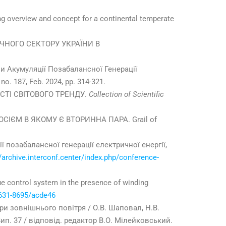
ding overview and concept for a continental temperate
ГЕТИЧНОГО СЕКТОРУ УКРАЇНИ В
и Акумуляції Позабалансної Генерації
, no. 187, Feb. 2024, pp. 314-321.
ОСТІ СВІТОВОГО ТРЕНДУ.
Collection of Scientific
ОСІЄМ В ЯКОМУ Є ВТОРИННА ПАРА. Grail of
 позабалансної генерації електричної енергії,
//archive.interconf.center/index.php/conference-
ue control system in the presence of winding
2631-8695/acde46
и зовнішнього повітря / О.В. Шаповал, Н.В.
ип. 37 / відповід. редактор В.О. Мілейковський.