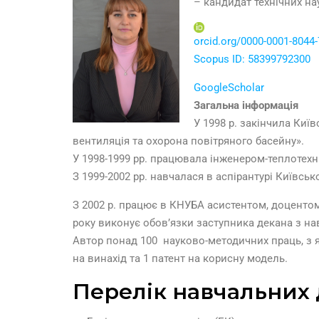
– кандидат технічних на
orcid.org/0000-0001-8044
Scopus ID: 58399792300
GoogleScholar
Загальна інформація
У 1998 р. закінчила Киї
вентиляція та охорона повітряного басейну».
У 1998-1999 рр. працювала інженером-теплотех
З 1999-2002 рр. навчалася в аспірантурі Київськ
З 2002 р. працює в КНУБА асистентом, доцентом 
року виконує обов’язки заступника декана з на
Автор понад 100 науково-методичних праць, з я
на винахід та 1 патент на корисну модель.
Перелік навчальних