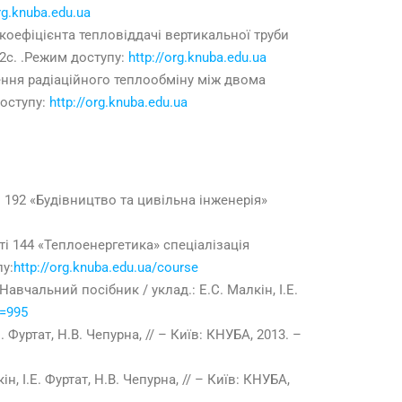
org.knuba.edu.ua
коефіцієнта тепловіддачі вертикальної труби
12с. .Режим доступу:
http://org.knuba.edu.ua
ення радіаційного теплообміну між двома
доступу:
http://org.knuba.edu.ua
192 «Будівництво та цивільна інженерія»
і 144 «Теплоенергетика» спеціалізація
у:
http://org.knuba.edu.ua/course
чальний посібник / уклад.: Е.С. Малкін, І.Е.
d=995
Фуртат, Н.В. Чепурна, // – Київ: КНУБА, 2013. –
 І.Е. Фуртат, Н.В. Чепурна, // – Київ: КНУБА,