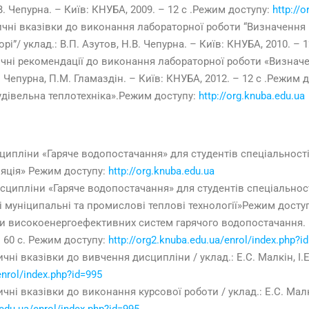
В. Чепурна. – Київ: КНУБА, 2009. – 12 с .Режим доступу:
http://
ичні вказівки до виконання лабораторної роботи “Визначення 
і”/ уклад.: В.П. Азутов, Н.В. Чепурна. – Київ: КНУБА, 2010. – 
чні рекомендації до виконання лабораторної роботи «Визнач
Чепурна, П.М. Гламаздін. – Київ: КНУБА, 2012. – 12 с .Режим 
удівельна теплотехніка».Режим доступу:
http://org.knuba.edu.ua
ипліни «Гаряче водопостачання» для студентів спеціальності 
ляція» Режим доступу:
http://org.knuba.edu.ua
сципліни «Гаряче водопостачання» для студентів спеціальност
муніципальні та промислові теплові технології»Режим доступ
 високоенергоефективних систем гарячого водопостачання. Нав
 – 60 с. Режим доступу:
http://org2.knuba.edu.ua/enrol/index.php?i
ні вказівки до вивчення дисципліни / уклад.: Е.С. Малкін, І.Е. 
nrol/index.php?id=995
ні вказівки до виконання курсової роботи / уклад.: Е.С. Малкін,
edu.ua/enrol/index.php?id=995