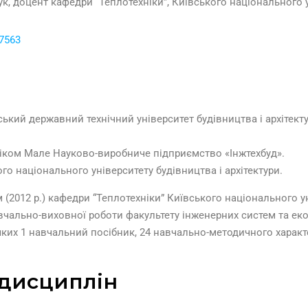
ук, доцент кафедри “Теплотехніки”, Київського національного у
-7563
вський державний технічний університет будівництва і архітек
ніком Мале Науково-виробниче підприємство «Інжтехбуд».
ого національного університету будівництва і архітектури.
(2012 р.) кафедри “Теплотехніки” Київського національного уні
вчально-виховної роботи факультету інженерних систем та екол
ких 1 навчальний посібник, 24 навчально-методичного характе
 дисциплін