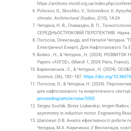
https://archives.mcnd.org.ua/index.php/confere
Pohosov, O., Skochko, V., Solonnikov, V., Kyrych
climate.
Architectural Studies
,
2
(10), 14-24.
Чепурна, Н. В., Гламаздін, В. П., Тонкогол
СЕРЕДНЬОСТРОКОВІЙ ПЕРСПЕКТИВІ.
Наука, 
Погосов, Олександр, and Наталія Чепурна. 
Електричної Енергії, Для Нафтогазового Та 
Бойко , Н., & Чепурна , Н. (2024). РОЗВ
Papers «ΛΌГOΣ»
, (March 1, 2024; Paris, France
Барановська , С., & Чепурна , Н. (2024).
Science, (36), 182–187.
https://doi.org/10.36074
Погосов, О., & Чепурна, Н. (2024). Перспект
для нафтогазового та енергетичного секторів У
proceeding/article/view/5355
Sergey Goolak, Borys Liubarskyi, Ievgen Riabov,
asymmetry in induction motor. Engineering Resea
Шаповал О.В. Аналіз ефективності роботи по
Чепурна, М.А. Кириченко // Вентиляція, осві