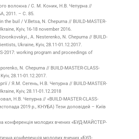
о волокна / С. М. Коник, Н.В. Чепурна //
, 2011. – С. 85.
in the buil / V.Betsa, N. Chepurna // BUILD-MASTER-
Ukraine, Kyiv, 16-18 november 2016.
Dzvonkovskyi., A. Nesterenko, N. Chepurna // BUILD-
tists, Ukraine, Kyiv, 28.11-01.12.2017.
SS-2017: working program and proceedings of
chiporenko, N. Chepurna // BUILD-MASTER-CLASS-
Kyiv, 28.11-01.12.2017.
ії / Я.М. Сегень, Н.В. Чепурна // BUILD-MASTER-
kraine, Kyiv, 28.11-01.12.2018
вал, Н.В. Чепурна // «BUILD-MASTER-CLASS-
топада 2019 р., КНУБА) Тези доповідей – Київ
ична конференція молодих вчених «БУД-МАЙСТЕР-
ктична конференція молодих вчених «БУД-