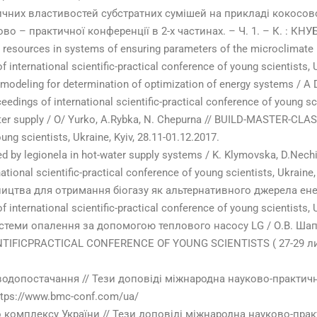
ичних властивостей субстратних сумішей на прикладі кокосовог
о – практичної конференції в 2-х частинах. – Ч. 1. – К. : КНУБА
gy resources in systems of ensuring parameters of the microclimate 
nternational scientific-practical conference of young scientists, 
odeling for determination of optimization of energy systems / A 
gs of international scientific-practical conference of young scien
ter supply / O/ Yurko, A.Rybka, N. Chepurna // BUILD-MASTER-CLA
oung scientists, Ukraine, Kyiv, 28.11-01.12.2017.
d by legionela in hot-water supply systems / K. Klymovska, D.Ne
ional scientific-practical conference of young scientists, Ukraine, 
ицтва для отримання біогазу як альтернативного джерела енерг
nternational scientific-practical conference of young scientists, U
теми опалення за допомогою теплового насосу LG / О.В. Шапо
IFICPRACTICAL CONFERENCE OF YOUNG SCIENTISTS ( 27-29 лис
о водопостачання // Тези доповіді міжнародна науково-практ
https://www.bmc-conf.com/ua/
о комплексу України // Тези доповіді міжнародна науково-пра