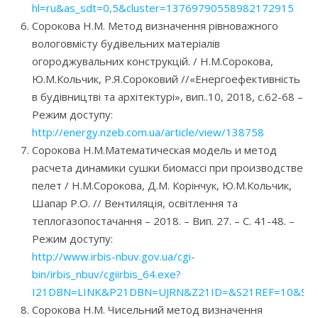
hl=ru&as_sdt=0,5&cluster=13769790558982172915
Сорокова Н.М. Метод визначення рівноважного
вологовмісту будівельних матеріалів
огороджувальних конструкцій. / Н.М.Сорокова,
Ю.М.Кольчик, Р.Я.Сороковий //«Енергоефективність
в будівництві та архітектурі», вип..10, 2018, с.62-68 –
Режим доступу:
http://energy.nzeb.com.ua/article/view/138758
Сорокова Н.М.Математическая модель и метод
расчета динамики сушки биомассі при производстве
пелет / Н.М.Сорокова, Д.М. Корінчук, Ю.М.Кольчик,
Шапар Р.О. // Вентиляція, освітлення та
теплогазопостачання – 2018. – Вип. 27. – С. 41-48. –
Режим доступу:
http://www.irbis-nbuv.gov.ua/cgi-
bin/irbis_nbuv/cgiirbis_64.exe?
I21DBN=LINK&P21DBN=UJRN&Z21ID=&S21REF=10&S21
Сорокова Н.М. Чисельний метод визначення