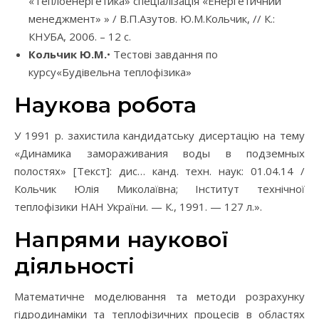
«Теплоенергетика» спеціалізація «Енергетичний
менеджмент» » / В.П.Азутов. Ю.М.Кольчик, // К.:
КНУБА, 2006. – 12 с.
Кольчик Ю.М.
• Тестові завдання по
курсу«Будівельна теплофізика»
Наукова робота
У 1991 р. захистила кандидатську дисертацію на тему
«Динамика замораживания воды в подземных
полостях» [Текст]: дис… канд. техн. наук: 01.04.14 /
Кольчик Юлія Миколаївна; Інститут технічної
теплофізики НАН України. — К., 1991. — 127 л.».
Напрями наукової
діяльності
Математичне моделювання та методи розрахунку
гідродинаміки та теплофізичних процесів в областях