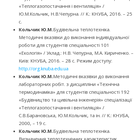
«Теплогазопостачання і вентиляція» /
Ю.М.Кольчик, Н.В.Чепурна. // К.: КНУБА, 2016. – 25
с.
Кольчик Ю.М.
Будівельна теплотехніка.
Методичні вказівки до виконання індивідуальної
роботи для студентів спеціальності 101
«Екологія» / Уклад.: Н.В. Чепурна, М.А. Кириченко. –
Київ: КНУБА, 2016. – 28 с. Режим доступу:
http://org.knuba.edu.ua
Кольчик Ю.М.
Методичні вказівки до виконання
лабораторних робіт. з дисципліни «Технічна
термодинаміка» для студентів спеціальності 192
«Будівництво та цивільна інженерія» спеціалізації
«Теплогазопостачання і вентиляція» /
С.В.Барановська, Ю.М.Кольчик, та ін. // К.: КНУБА,
2000, – 19 с.
Кольчик Ю.М.
Будівельна теплотехніка.
Визначення теплотехнічних характеристик