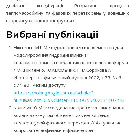
довільної конфігурації. Розрахунок процесів
тепломасообміну та фазових перетворень у зовнішніх
огороджувальних конструкціях..
Вибрані публікації
Нікітенко М.І. Метод канонических элементов для
моделирования гидродинамики и
тепломассообмена в областях произвольной формы
/ М.І.Нікітенко, Ю.М.Кольчик, Н.М.Сорокова //
Инженерно – физический журнал 2002, т.75, № 6.-
с.74-80- Режим доступу:
https://scholar.google.com.ua/scholar?
hl=ru&as_sdt=0,5&cluster=11539755402171107743
Кольчик Ю.М. Исследование процесса замерзания
воды в замкнутом объеме с изменяющейся
температурой фазового перехода. // Актуальные
вопросы теплофизики и физической