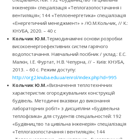
інженерія» спеціалізація «Теплогазопостачання і
вентиляція»; 144 «Теплоенергетика» спеціалізація
«Енергетичний менеджмент» » /Ю.М.Кольчик, // К.:
КНУБА, 2020. – 40 с
Кольчик Ю.М.
Термодинамічні основи розробки
високоенергоефективних систем гарячого
водопостачання. Навчальний посібник / уклад.: Е.С.
Малкін, І.Е. Фуртат, Н.В. Чепурна, // – Київ: КНУБА,
2013. – 60 с. Режим доступу:
http://org2.knuba.edu.ua/enrol/index.php?id=995
Кольчик Ю.М.
«Визначення теплотехнічних
характеристик огороджувальних конструкцій
будівель. Методичні вказівки до виконання
лабораторних робіт» з дисципліни «Будівельна
теплофізика» для студентів спеціальностей: 192
«Будівництво та цивільна інженерія» спеціалізація
«Теплогазопостачання і вентиляція»; 144