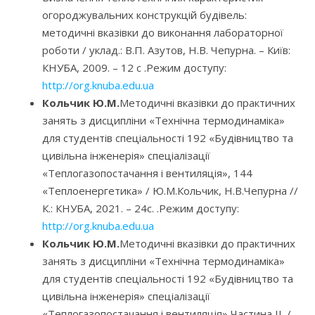
огороджувальних конструкцій будівель:
методичні вказівки до виконання лабораторної
роботи / уклад.: В.П. Азутов, Н.В. Чепурна. – Київ:
КНУБА, 2009. – 12 с .Режим доступу:
http://org.knuba.edu.ua
Кольчик Ю.М.
Методичні вказівки до практичних
занять з дисципліни «Технічна термодинаміка»
для студентів спеціальності 192 «Будівництво та
цивільна інженерія» спеціалізації
«Теплогазопостачання і вентиляція», 144
«Теплоенергетика» / Ю.М.Кольчик, Н.В.Чепурна //
К.: КНУБА, 2021. – 24с. .Режим доступу:
http://org.knuba.edu.ua
Кольчик Ю.М.
Методичні вказівки до практичних
занять з дисципліни «Технічна термодинаміка»
для студентів спеціальності 192 «Будівництво та
цивільна інженерія» спеціалізації
«Теплогазопостачання і вентиляція» Частина ІІ. /