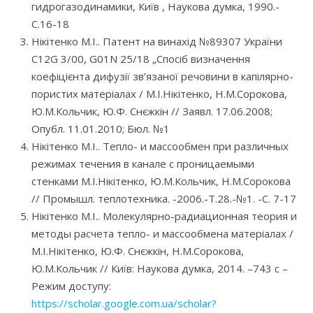
гидрогазодинамики, Київ , Наукова думка, 1990.-
С.16-18
Нікітенко М.І.. Патент на винахід №89307 України
С12G 3/00, G01N 25/18 „Спосіб визначення
коефіцієнта дифузії зв’язаної речовини в капілярно-
пористих матеріалах / М.І.Нікітенко, Н.М.Сорокова,
Ю.М.Кольчик, Ю.Ф. Снєжкін // Заявл. 17.06.2008;
Опубл. 11.01.2010; Бюл. №1
Нікітенко М.І.. Тепло- и массообмен при различных
режимах течения в канале с проницаемыми
стенками М.І.Нікітенко, Ю.М.Кольчик, Н.М.Сорокова
// Промышл. теплотехника. -2006.-Т.28.-№1. -С. 7-17
Нікітенко М.І.. Молекулярно-радиационная теория и
методы расчета тепло- и массообмена матеріалах /
М.І.Нікітенко, Ю.Ф. Снєжкін, Н.М.Сорокова,
Ю.М.Кольчик // Київ: Наукова думка, 2014. –743 с –
Режим доступу:
https://scholar.google.com.ua/scholar?