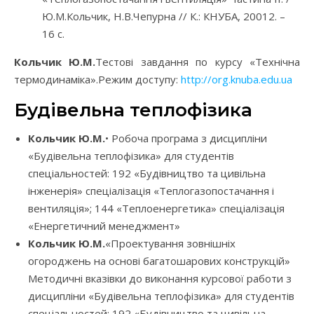
Ю.М.Кольчик, Н.В.Чепурна // К.: КНУБА, 20012. –
16 с.
Кольчик Ю.М.
Тестові завдання по курсу «Технічна
термодинаміка».Режим доступу:
http://org.knuba.edu.ua
Будівельна теплофізика
Кольчик Ю.М.
• Робоча програма з дисципліни
«Будівельна теплофізика» для студентів
спеціальностей: 192 «Будівництво та цивільна
інженерія» спеціалізація «Теплогазопостачання і
вентиляція»; 144 «Теплоенергетика» спеціалізація
«Енергетичний менеджмент»
Кольчик Ю.М.
«Проектування зовнішніх
огороджень на основі багатошарових конструкцій»
Методичні вказівки до виконання курсової работи з
дисципліни «Будівельна теплофізика» для студентів
спеціальностей: 192 «Будівництво та цивільна