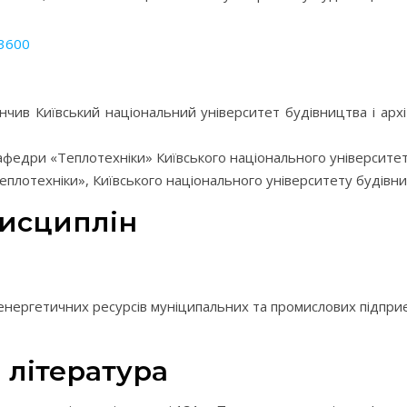
-3600
інчив Київський національний університет будівництва і арх
кафедри «Теплотехніки» Київського національного університету
плотехніки», Київського національного університету будівниц
дисциплін
енергетичних ресурсів муніципальних та промислових підпри
 література