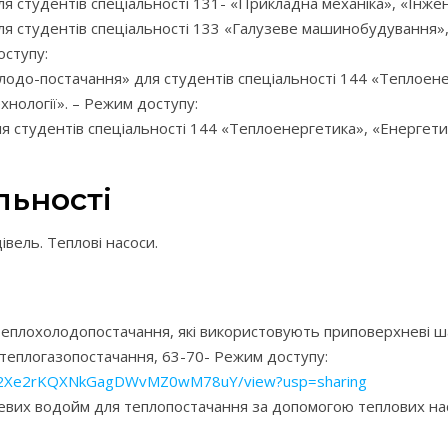
я студентів спеціальності 131- «Прикладна механіка», «Інжен
ля студентів спеціальності 133 «Галузеве машинобудування», 
оступу:
олодо-постачання» для студентів спеціальності 144 «Теплое
хнології». – Режим доступу:
ля студентів спеціальності 144 «Теплоенергетика», «Енерге
льності
вель. Теплові насоси.
еплохолодопостачання, які використовують приповерхневі шар
та теплогазопостачання, 63-70- Режим доступу:
p4BU2Xe2rKQXNkGagDWvMZ0wM78uY/view?usp=sharing
их водойм для теплопостачання за допомогою теплових насосі