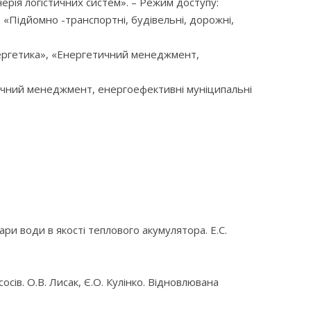
ерія логістичних систем». – Режим доступу:
«Підйомно -транспортні, будівельні, дорожні,
нергетика», «Енергетичний менеджмент,
тичний менеджмент, енергоефективні муніципальні
и води в якості теплового акумулятора. Е.С.
в. О.В. Лисак, Є.О. Кулінко. Відновлювана