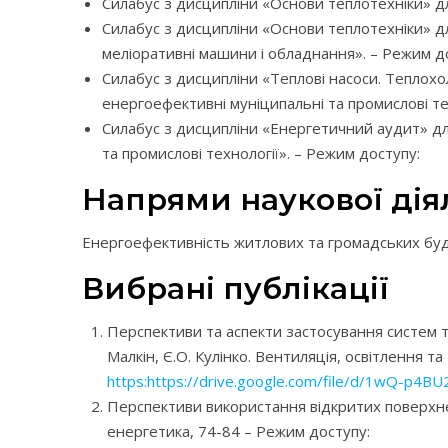
Силабус з дисципліни «Основи теплотехніки» дл
Силабус з дисципліни «Основи теплотехніки» д
меліоративні машини і обладнання». – Режим д
Силабус з дисципліни «Теплові насоси. Теплох
енергоефективні муніципальні та промислові те
Силабус з дисципліни «Енергетичний аудит» д
та промислові технології». – Режим доступу:
Напрями наукової дія
Енергоефективність житлових та громадських буді
Вибрані публікації
Перспективи та аспекти застосування систем т
Малкін, Є.О. Кулінко. Вентиляція, освітлення 
https:https://drive.google.com/file/d/1wQ-
Перспективи використання відкритих поверхнев
енергетика, 74-84 – Режим доступу: