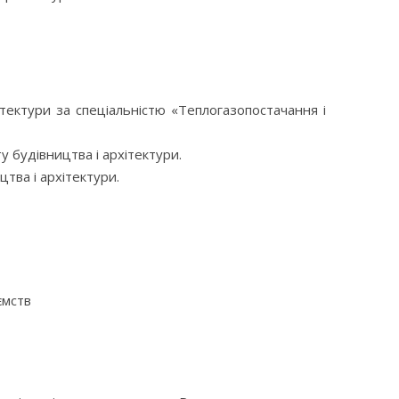
ітектури за спеціальністю «Теплогазопостачання і
 будівництва і архітектури.
тва і архітектури.
ємств