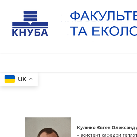
UK
Кулінко Євген Олександ
– асистент кафедри теплоте