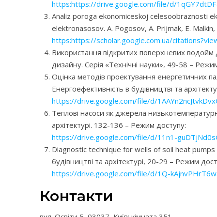
https:https://drive.google.com/file/d/1qGY7d
Analiz poroga ekonomiceskoj celesoobraznosti eks
elektronasosov. A. Pogosov, A. Prijmak, E. Malk
https:https://scholar.google.com.ua/citations
Використання відкритих поверхневих водойм для
дизайну. Серія «Технічні науки», 49-58 – Режи
Оцінка методів проектування енергетичних паль
Енергоефективність в будівництві та архітектурі
https://drive.google.com/file/d/1AAYn2ncJtvkD
Теплові насоси як джерела низькотемпературног
архітектурі. 132-136 – Режим доступу:
https://drive.google.com/file/d/11n1-guDTjN
Diagnostic technique for wells of soil heat pumps
будівництві та архітектурі, 20-29 – Режим дост
https://drive.google.com/file/d/1Q-kAjnvPHrT
Контакти
вул. Освіти 5, 03037, Київ; кімната 351