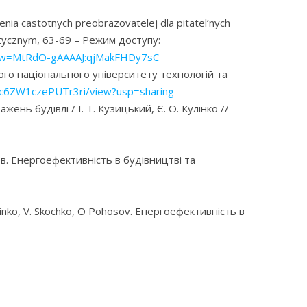
enia castotnych preobrazovatelej dla pitatel’nych
getycznym, 63-69 – Режим доступу:
_view=MtRdO-gAAAAJ:qjMakFHDy7sC
ого національного університету технологій та
Nc6ZW1czePUTr3ri/view?usp=sharing
ь будівлі / І. Т. Кузицький, Є. О. Кулінко //
в. Енергоефективність в будівництві та
Kulinko, V. Skochko, O Pohosov. Енергоефективність в