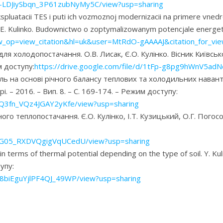
tDF-LDJiySbqn_3P61zubNyMy5C/view?usp=sharing
pluatacii TES i puti ich vozmoznoj modernizacii na primere vnedr
in, E. Kulinko. Budownictwo o zoptymalizowanym potencjale ener
?view_op=view_citation&hl=uk&user=MtRdO-gAAAAJ&citation_for
 холодопостачання. О.В. Лисак, Є.О. Кулінко. Вісник Київськ
м доступу:
https://drive.google.com/file/d/1tFp-g8pg9hWnV5ad
 на основі річного балансу теплових та холодильних навантажен
. – 2016. – Вип. 8. – С. 169-174. – Режим доступу:
vxQ3fn_VQz4JGAY2yKfe/view?usp=sharing
о теплопостачання. Є.О. Кулінко, І.Т. Кузицький, О.Г. Погосо
d0sG05_RXDVQgigVqUCedU/view?usp=sharing
 in terms of thermal potential depending on the type of soil. Y. 
упу:
6w8biEguYjlPF4QJ_49WP/view?usp=sharing