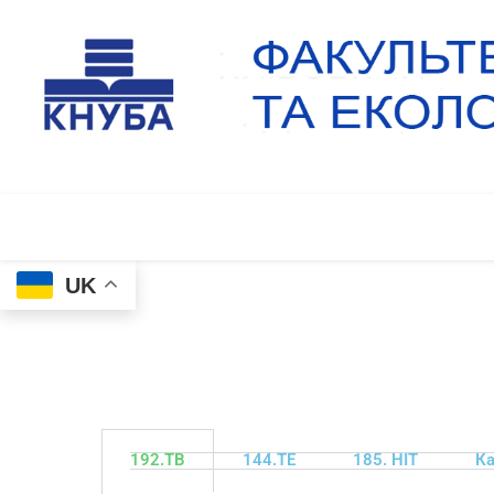
UK
192.ТВ
144.ТЕ
185. НІТ
Ка