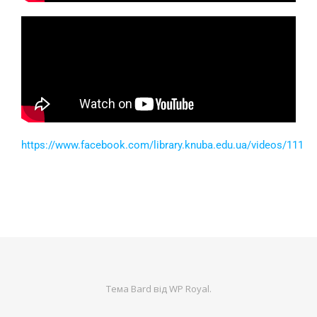
https://www.facebook.com/library.knuba.edu.ua/videos/1117
Тема Bard від
WP Royal
.