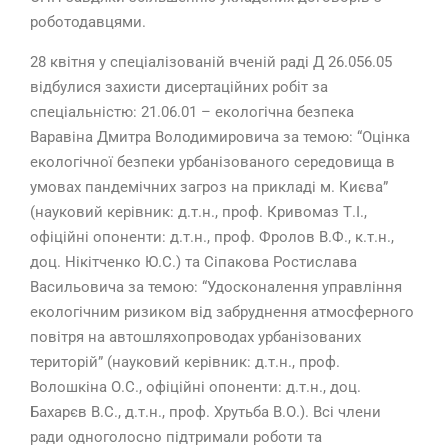
роботодавцями.
28 квітня у спеціалізованій вченій раді Д 26.056.05
відбулися захисти дисертаційних робіт за
спеціальністю: 21.06.01 – екологічна безпека
Варавіна Дмитра Володимировича за темою: “Оцінка
екологічної безпеки урбанізованого середовища в
умовах пандемічних загроз на прикладі м. Києва”
(науковий керівник: д.т.н., проф. Кривомаз Т.І.,
офіційні опоненти: д.т.н., проф. Фролов В.Ф., к.т.н.,
доц. Нікітченко Ю.С.) та Сіпакова Ростислава
Васильовича за темою: “Удосконалення управління
екологічним ризиком від забруднення атмосферного
повітря на автошляхопроводах урбанізованих
територій” (науковий керівник: д.т.н., проф.
Волошкіна О.С., офіційні опоненти: д.т.н., доц.
Бахарєв В.С., д.т.н., проф. Хрутьба В.О.). Всі члени
ради одноголосно підтримали роботи та