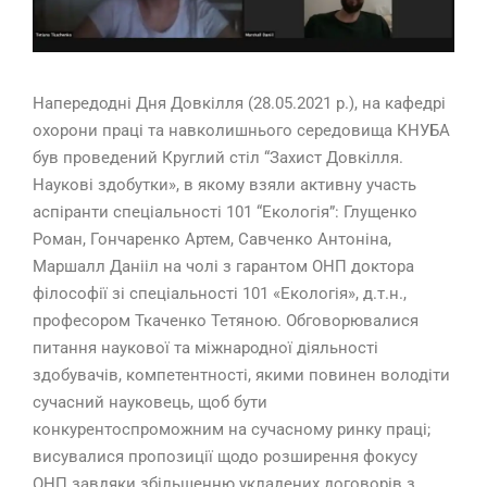
Напередодні Дня Довкілля (28.05.2021 р.), на кафедрі
охорони праці та навколишнього середовища КНУБА
був проведений Круглий стіл “Захист Довкілля.
Наукові здобутки», в якому взяли активну участь
аспіранти спеціальності 101 “Екологія”: Глущенко
Роман, Гончаренко Артем, Савченко Антоніна,
Маршалл Данііл на чолі з гарантом ОНП доктора
філософії зі спеціальності 101 «Екологія», д.т.н.,
професором Ткаченко Тетяною. Обговорювалися
питання наукової та міжнародної діяльності
здобувачів, компетентності, якими повинен володіти
сучасний науковець, щоб бути
конкурентоспроможним на сучасному ринку праці;
висувалися пропозиції щодо розширення фокусу
ОНП завдяки збільшенню укладених договорів з