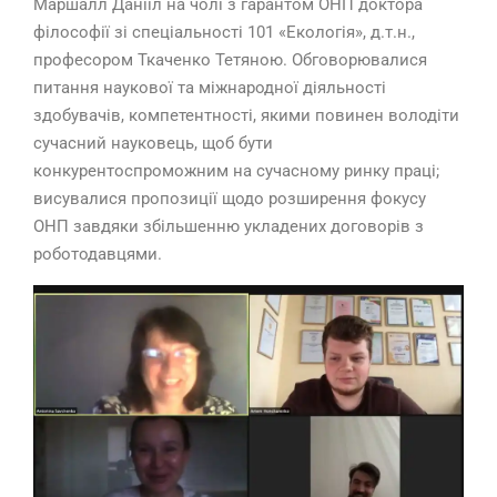
Маршалл Данііл на чолі з гарантом ОНП доктора
філософії зі спеціальності 101 «Екологія», д.т.н.,
професором Ткаченко Тетяною. Обговорювалися
питання наукової та міжнародної діяльності
здобувачів, компетентності, якими повинен володіти
сучасний науковець, щоб бути
конкурентоспроможним на сучасному ринку праці;
висувалися пропозиції щодо розширення фокусу
ОНП завдяки збільшенню укладених договорів з
роботодавцями.