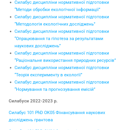
Силабус дисципліни нормативної підготовки
“Методи обробки екологiчної iнформацiї”
Силабус дисципліни нормативної підготовки
“Методологiя екологiчних дослiджень”
Силабус дисципліни нормативної підготовки
“Опрацювання та гiпотеза за результатами
наукових дослiджень”
Силабус дисципліни нормативної підготовки
“Рацiональне використання природних ресурсiв”
Силабус дисципліни нормативної підготовки
“Теорiя експерименту в екологiї”
Силабус дисципліни нормативної підготовки
“Нормування та прогнозування емiсiй”
Силабуси 2022-2023 р.
Силабус 101 PhD ОК05 Фінансування наукових
досліджень грантова