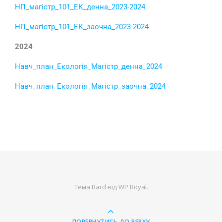
НП_магістр_101_ЕК_денна_2023-2024
НП_магістр_101_ЕК_заочна_2023-2024
2024
Навч_план_Екологія_Магістр_денна_2024
Навч_план_Екологія_Магістр_заочна_2024
Тема Bard від
WP Royal
.
ПОВЕРНУТИСЬ ДО ВЕРХУ