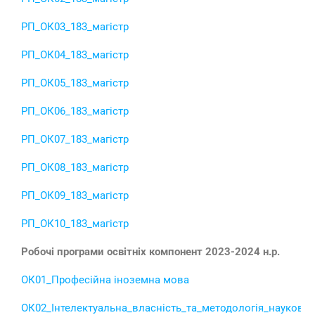
РП_ОК03_183_магістр
РП_ОК04_183_магістр
РП_ОК05_183_магістр
РП_ОК06_183_магістр
РП_ОК07_183_магістр
РП_ОК08_183_магістр
РП_ОК09_183_магістр
РП_ОК10_183_магістр
Робочі програми освітніх компонент 2023-2024
н.р.
ОК01_Професійна іноземна мова
ОК02_Інтелектуальна_власність_та_методологія_наукови