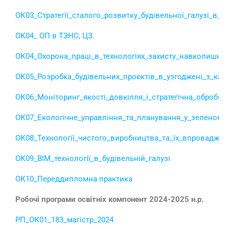
ОК03_Стратегії_сталого_розвитку_будівельної_галузі_в_у
ОК04_ ОП в ТЗНС, ЦЗ.
ОК04_Охорона_праці_в_технологіях_захисту_навколишнь
ОК05_Розробка_будівельних_проєктів_в_узгоджені_з_кате
ОК06_Моніторинг_якості_довкілля_і_стратегічна_обробк
ОК07_Екологічне_управління_та_планування_у_зеленому_
ОК08_Технології_чистого_виробництва_та_їх_впроваджен
ОК09_ВІМ_технології_в_будівельній_галузі
ОК10_Переддипломна практика
Робочі програми освітніх компонент 2024-2025 н.р.
РП_ОК01_183_магістр_2024