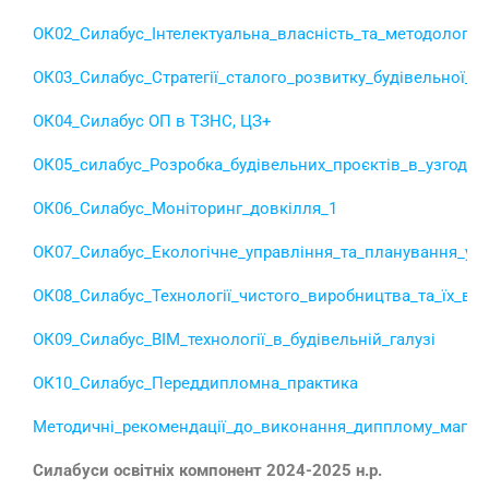
ОК02_Силабус_Інтелектуальна_власність_та_методологія
ОК03_Силабус_Стратегії_сталого_розвитку_будівельної_г
ОК04_Силабус ОП в ТЗНС, ЦЗ+
ОК05_силабус_Розробка_будівельних_проєктів_в_узгодже
ОК06_Силабус_Моніторинг_довкілля_1
ОК07_Силабус_Екологічне_управління_та_планування_у_«
ОК08_Силабус_Технології_чистого_виробництва_та_їх_в
ОК09_Силабус_ВІМ_технології_в_будівельній_галузі
ОК10_Силабус_Переддипломна_практика
Методичні_рекомендації_до_виконання_дипплому_магіст
Силабуси освітніх компонент 2024-2025 н.р.