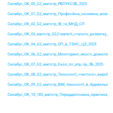
Cилабус_ОК_05_G2_магістр_РБПУКСЗБ_2025
Силабус_ОК_01_G2_магістр_Професійна_іноземна_мова_2
Силабус_ОК_02_G2_магістр_ІВ_та_МНД_СЛ
Силабус_ОК_03_магістр_G2,Стратегії_сталого_розвитку_бу
Силабус_ОК_04_G2_магістр_ОП_в_ТЗНС,_ЦЗ_2025
Силабус_ОК_06_G2_магістр_Моніторинг_якості_довкіля_і_
Силабус_ОК_07_G2_магістр_Екол_пл_упр_пр_ЗБ_2025
Силабус_ОК_08_G2_магістр_Технології_«чистого»_виробни
Силабус_ОК_09_G2_магістр_ВІМ_технології_в_будівельній_
Силабус_ОК_10_183_магістр_Переддипломна_практика_20