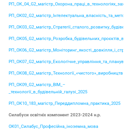
РП_ОК_04_G2_магістр_Охорона_праці_в_технологіях_захи
РП_ОК02_G2_магістр_Інтелектуальна_власність_та_метод
РП_ОК03_G2_магістр_Стратегії_сталого_розвитку_будівель
РП_ОК05_G2_магістр_Розробка_будівельних_проєктів_в_у
РП_ОК06_G2_магістр_Моніторинг_якості_довкілля_і_страт
РП_ОК07_G2_магістр_Екологічне_управління_та_планува
РП_ОК08_G2_магістр_Технології_«чистого»_виробництва_
РП_ОК09_G2_магістр_ВІМ_–
_технології_в_будівельній_галузі_2025
РП_ОК10_183_магістр_Переддипломна_практика_2025
Силабуси освітніх компонент 2023-2024 н.р.
ОК01_Силабус_Професійна_іноземна_мова