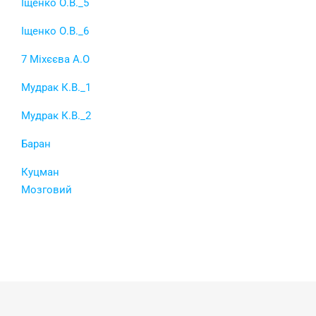
Іщенко О.В._5
Іщенко О.В._6
7 Міхєєва А.О
Мудрак К.В._1
Мудрак К.В._2
Баран
Куцман
Мозговий