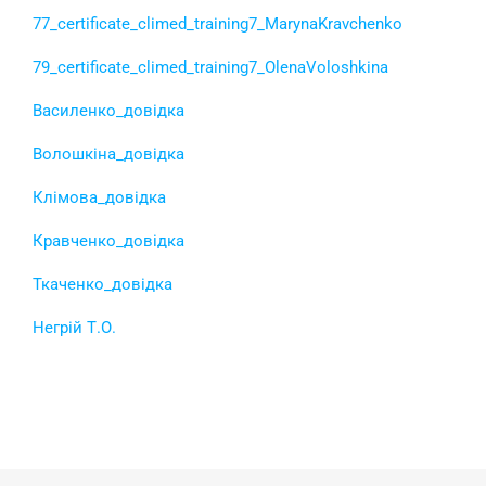
77_certificate_climed_training7_MarynaKravchenko
79_certificate_climed_training7_OlenaVoloshkina
Василенко_довідка
Волошкіна_довідка
Клімова_довідка
Кравченко_довідка
Ткаченко_довідка
Негрій Т.О.