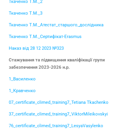
Ткаченко Т.М._2
Ткаченко Т.М._3
Ткаченко Т.М._Атестат_старшого_дослідника
Ткаченко Т.М._Сертифікат-Erasmus
Наказ від 28 12 2023 №323
Стажування та підвищення кваліфікації групи
забезпечення 2023-2026 н.р.
1_Василенко
1_Кравченко
07_certificate_climed_training7_Tetiana Tkachenko
37_certificate_climed_training7_ViktorMileikovskyi
76_certificate_climed_training7_LesyaVasylenko