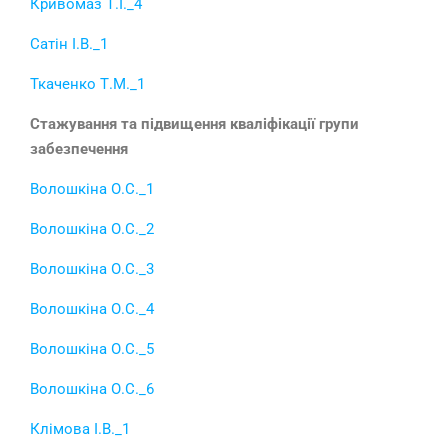
Кривомаз Т.І._4
Сатін І.В._1
Ткаченко Т.М._1
Стажування та підвищення кваліфікації групи
забезпечення
Волошкіна О.С._1
Волошкіна О.С._2
Волошкіна О.С._3
Волошкіна О.С._4
Волошкіна О.С._5
Волошкіна О.С._6
Клімова І.В._1