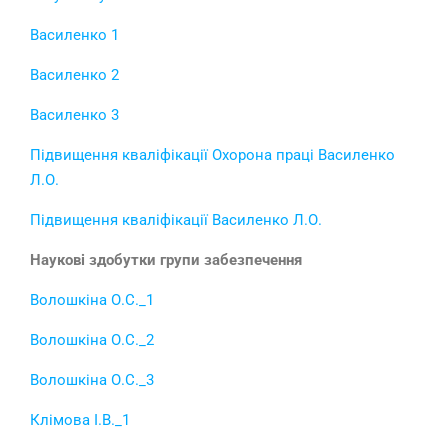
Василенко 1
Василенко 2
Василенко 3
Підвищення кваліфікації Охорона праці Василенко
Л.О.
Підвищення кваліфікації Василенко Л.О.
Наукові здобутки групи забезпечення
Волошкіна О.С._1
Волошкіна О.С._2
Волошкіна О.С._3
Клімова І.В._1