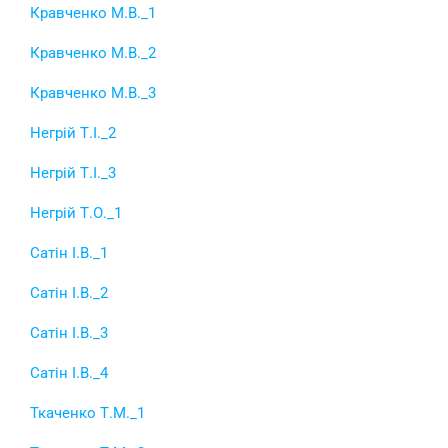
Кравченко М.В._1
Кравченко М.В._2
Кравченко М.В._3
Негрій Т.І._2
Негрій Т.І._3
Негрій Т.О._1
Сатін І.В._1
Сатін І.В._2
Сатін І.В._3
Сатін І.В._4
Ткаченко Т.М._1