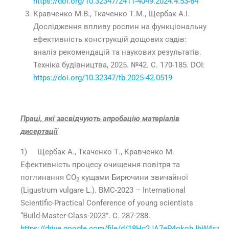
https://doi.org/10.32347/2411-4049.2024.4.53-64
Кравченко М.В., Ткаченко Т.М., Щербак А.І.
Дослідження впливу рослин на функціональну
ефективність конструкцій дощових садів:
аналіз рекомендацій та наукових результатів.
Техніка будівництва, 2025. №42. С. 170-185. DOI:
https://doi.org/10.32347/tb.2025-42.0519
Праці, які засвідчують апробацію матеріалів
дисертації
1) Щербак А., Ткаченко Т., Кравченко М.
Ефективність процесу очищення повітря та
поглинання СО
кущами Бирючини звичайної
2
(Ligustrum vulgare L.). BMC-2023 – International
Scientific-Practical Conference of young scientists
“Build-Master-Class-2023”. С. 287-288.
https://drive.google.com/file/d/18Hg2JA7eP4qkqhJbW4szjTB