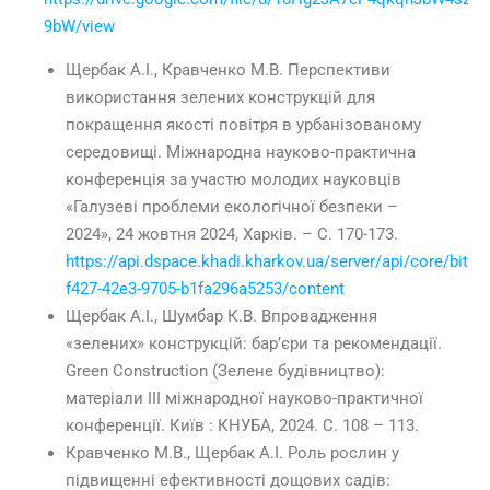
9bW/view
Щербак А.І., Кравченко М.В. Перспективи
використання зелених конструкцій для
покращення якості повітря в урбанізованому
середовищі. Міжнародна науково-практична
конференція за участю молодих науковців
«Галузеві проблеми екологічної безпеки –
2024», 24 жовтня 2024, Харків. – С. 170-173.
https://api.dspace.khadi.kharkov.ua/server/api/core/bits
f427-42e3-9705-b1fa296a5253/content
Щербак А.І., Шумбар К.В. Впровадження
«зелених» конструкцій: бар’єри та рекомендації.
Green Construction (Зелене будівництво):
матеріали ІІІ міжнародної науково-практичної
конференції. Київ : КНУБА, 2024. С. 108 – 113.
Кравченко М.В., Щербак А.І. Роль рослин у
підвищенні ефективності дощових садів: