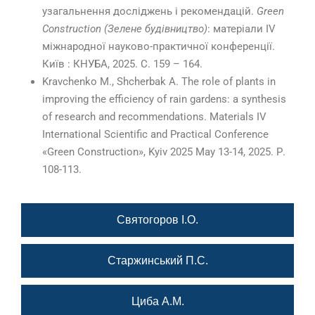
узагальнення досліджень і рекомендацій.
Green
Construction
(Зелене будівництво)
: матеріали ІV
міжнародної науково-практичної конференції.
Київ : КНУБА, 2025. С. 159 – 164.
Kravchenko M., Shcherbak A. The role of plants in
improving the efficiency of rain gardens: a synthesis
of research and recommendations. Materials IV
International Scientific and Practical Conference
«Green Construction», Kyiv 2025 May 13-14, 2025. Р.
108-113.
Святогоров І.О.
Старжинський П.С.
Циба А.М.