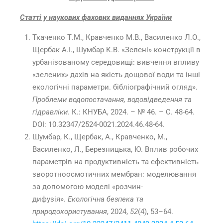
Статті у наукових фахових виданнях України
Ткаченко Т.М., Кравченко М.В., Василенко Л.О.,
Щербак А.І., Шумбар К.В. «Зелені» конструкції в
урбанізованому середовищі: вивчення впливу
«зелених» дахів на якість дощової води та інші
екологічні параметри. бібліографічний огляд».
Проблеми водопостачання, водовідведення та
гідравліки
. К.: КНУБА, 2024. – № 46. – С. 48-64.
DOI: 10.32347/2524-0021.2024.46.48-64.
Шумбар, К., Щербак, А., Кравченко, М.,
Василенко, Л., Березницька, Ю. Вплив робочих
параметрів на продуктивність та ефективність
зворотноосмотичних мембран: моделювання
за допомогою моделі «розчин-
дифузія».
Екологічна безпека та
природокористування
, 2024,
52
(4), 53–64.