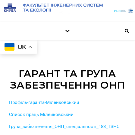
UK
ГАРАНТ ТА ГРУПА
ЗАБЕЗПЕЧЕННЯ ОНП
Профіль-гаранта-Мiлейковський
Список праць Мiлейковський
Група_забезпечення_ОНП_спеціальності_183_ТЗНС