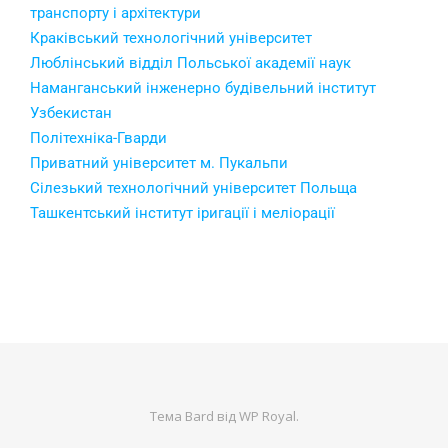
транспорту і архітектури
Краківський технологічний університет
Люблінський відділ Польської академії наук
Наманганський інженерно будівельний інститут
Узбекистан
Політехніка-Гварди
Приватний університет м. Пукальпи
Сілезький технологічний університет Польща
Ташкентський інститут іригації і меліорації
Тема Bard від
WP Royal
.