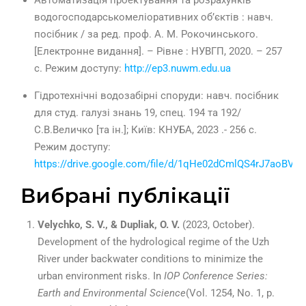
Автоматизація проектування та розрахунків
водогосподарськомеліоративних об’єктів : навч.
посібник / за ред. проф. А. М. Рокочинського.
[Електронне видання]. – Рівне : НУВГП, 2020. – 257
с. Режим доступу:
http://ep3.nuwm.edu.ua
Гідротехнічні водозабірні споруди: навч. посібник
для студ. галузі знань 19, спец. 194 та 192/
С.В.Величко [та ін.]; Київ: КНУБА, 2023 .- 256 с.
Режим доступу:
https://drive.google.com/file/d/1qHe02dCmlQS4rJ7aoBV
Вибрані публікації
Velychko, S. V., & Dupliak, O. V.
(2023, October).
Development of the hydrological regime of the Uzh
River under backwater conditions to minimize the
urban environment risks. In
IOP Conference Series:
Earth and Environmental Science
(Vol. 1254, No. 1, p.