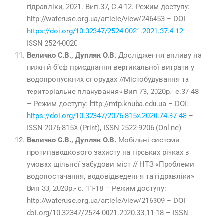
гідравліки, 2021. Вип.37, С.4-12. Режим доступу:
http://wateruse.org.ua/article/view/246453 – DOI:
https://doi.org/10.32347/2524-0021.2021.37.4-12
–
ISSN 2524-0020
Величко С.В., Дупляк О.В.
Дослідження впливу на
нижній б’єф приєднання вертикальної витрати у
водопропускних спорудах //Містобудування та
територіальне планування» Вип 73, 2020р.- с.37-48
– Режим доступу: http://mtp.knuba.edu.ua – DOI:
https://doi.org/10.32347/2076-815x.2020.74.37-48
–
ISSN 2076-815X (Print), ISSN 2522-9206 (Online)
Величко С.В., Дупляк О.В.
Мобільні системи
протипаводкового захисту на гірських річках в
умовах щільної забудови міст // НТЗ «Проблеми
водопостачання, водовідведення та гідравліки»
Вип 33, 2020р.- с. 11-18 – Режим доступу:
http://wateruse.org.ua/article/view/216309 – DOI:
doi.org/10.32347/2524-0021.2020.33.11-18 – ISSN