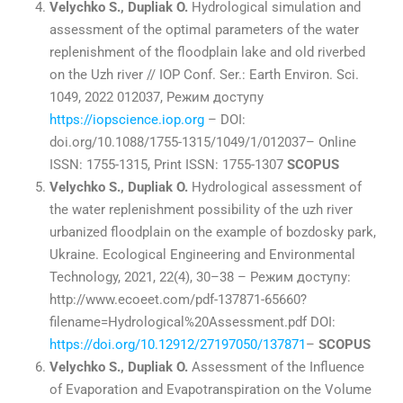
Velychko S., Dupliak O.
Hydrological simulation and
assessment of the optimal parameters of the water
replenishment of the floodplain lake and old riverbed
on the Uzh river // IOP Conf. Ser.: Earth Environ. Sci.
1049, 2022 012037, Режим доступу
https://iopscience.iop.org
– DOI:
doi.org/10.1088/1755-1315/1049/1/012037– Online
ISSN: 1755-1315, Print ISSN: 1755-1307
SCOPUS
Velychko S., Dupliak O.
Hydrological assessment of
the water replenishment possibility of the uzh river
urbanized floodplain on the example of bozdosky park,
Ukraine. Ecological Engineering and Environmental
Technology, 2021, 22(4), 30–38 – Режим доступу:
http://www.ecoeet.com/pdf-137871-65660?
filename=Hydrological%20Assessment.pdf DOI:
https://doi.org/10.12912/27197050/137871
–
SCOPUS
Velychko S., Dupliak O.
Assessment of the Influence
of Evaporation and Evapotranspiration on the Volume