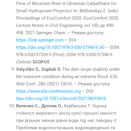
Flow of Mountain River in Ukrainian Carpathians for
Small Hydropower Projects// In: Blikharskyy Z. (eds)
Proceedings of EcoComfort 2020. EcoComfort 2020.
Lecture Notes in Civil Engineering, vol 100, pp 490-
498. 2021 Springer, Cham. – Режим доступу:
https://link.springer.com
– DOI:
https://doi.org/10.1007/978-3-030-57340-9_60
– ISSN
978-3-030-57339-3 (Print), ISSN 978-3-030-57340-9
(Online)
SCOPUS
Velychko S., Dupliak O.
The dam slope stability under
the transient condition during an extreme flood. E3S
Web Conf., 280 (2021) 10010. – Режим доступу:
https://www.e3s-conferences.org
– DOI:
ttps://doi.org/10.1051/e3sconf/202128010010
Величко С., Дупляк О.
, Курбанова Т. Оцінка
стійкості верхового укосу сухої гірської ємності
при різьких змінах рівня води під час паводку //
Проблеми водопостачання, водовідведення та