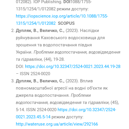
012082). IOP Publishing.
DOI
1088/1755-
1315/1254/1/012082 режим доступу:
https://iopscience.iop.org/article/10.1088/1755-
1315/1254/1/012082
SCOPUS
Дупляк, В., Величко, С.,
(2023). Наслідки
руйнування Каховського водосховища для
зрошення та водопостачання півдня
України.
Проблеми водопостачання, водовідведення
та гідравліки
, (44), 19-28.
DOI:
https://doi.org/10.32347/2524-0021.2023.44.19-28
– ISSN 2524-0020
Дупляк, В., Величко, С.,
(2023). Вплив
повномасштабної агресії на водні об’єкти як
джерела водопостачання.
Проблеми
водопостачання, водовідведення та гідравліки
, (45),
5-14. ISSN 2524-0020
https://doi.org/10.32347/2524-
0021.2023.45.5-14
режим доступу:
http://wateruse.org.ua/article/view/292166