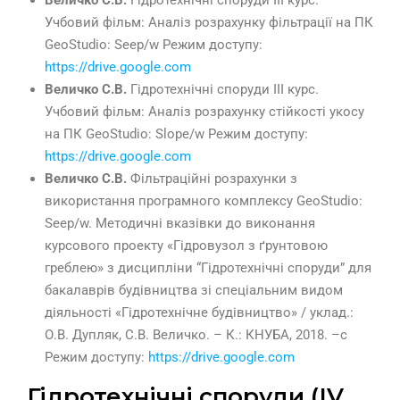
Величко С.В.
Гідротехнічні споруди ІІІ курс.
Учбовий фільм: Аналіз розрахунку фільтрації на ПК
GeoStudio: Seep/w Режим доступу:
https://drive.google.com
Величко С.В.
Гідротехнічні споруди ІІІ курс.
Учбовий фільм: Аналіз розрахунку стійкості укосу
на ПК GeoStudio: Slope/w Режим доступу:
https://drive.google.com
Величко С.В.
Фільтраційні розрахунки з
використання програмного комплексу GeoStudio:
Seep/w. Методичні вказівки до виконання
курсового проекту «Гідровузол з ґрунтовою
греблею» з дисципліни “Гідротехнічні споруди” для
бакалаврів будівництва зі спеціальним видом
діяльності «Гідротехнічне будівництво» / уклад.:
О.В. Дупляк, С.В. Величко. – К.: КНУБА, 2018. –с
Режим доступу:
https://drive.google.com
Гідротехнічні споруди (ІV