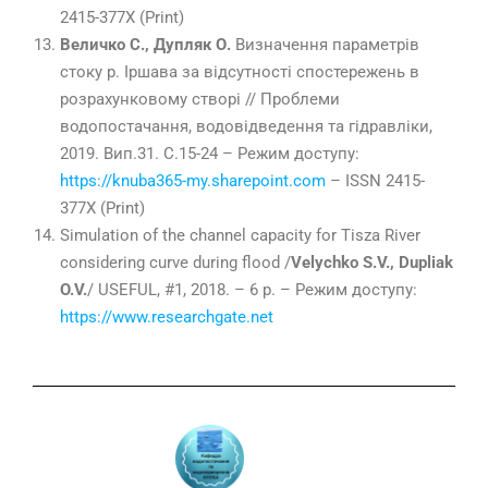
2415-377Х (Print)
Величко С., Дупляк О.
Визначення параметрів
стоку р. Іршава за відсутності спостережень в
розрахунковому створі // Проблеми
водопостачання, водовідведення та гідравліки,
2019. Вип.31. С.15-24 – Режим доступу:
https://knuba365-my.sharepoint.com
– ISSN 2415-
377Х (Print)
Simulation of the channel capacity for Tisza River
considering curve during flood /
Velychko S.V., Dupliak
O.V.
/ USEFUL, #1, 2018. – 6 p. – Режим доступу:
https://www.researchgate.net