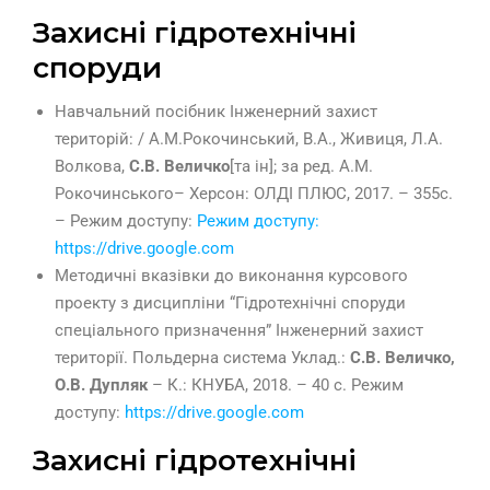
Захисні гідротехнічні
споруди
Навчальний посібник Інженерний захист
територій: / А.М.Рокочинський, В.А., Живиця, Л.А.
Волкова,
С.В. Величко
[та ін]; за ред. А.М.
Рокочинського– Херсон: ОЛДІ ПЛЮС, 2017. – 355с.
– Режим доступу:
Режим доступу:
https://drive.google.com
Методичні вказівки до виконання курсового
проекту з дисципліни “Гідротехнічні споруди
спеціального призначення” Інженерний захист
території. Польдерна система Уклад.:
С.В. Величко,
О.В. Дупляк
– К.: КНУБА, 2018. – 40 с. Режим
доступу:
https://drive.google.com
Захисні гідротехнічні