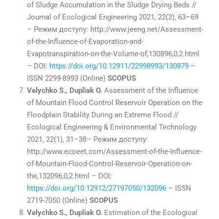
of Sludge Accumulation in the Sludge Drying Beds //
Journal of Ecological Engineering 2021, 22(2), 63–69
– Режим доступу: http://www.jeeng.net/Assessment-
of-the-Influence-of-Evaporation-and-
Evapotranspiration-on-the-Volume-of,130896,0,2.html
– DOI:
https://doi.org/10.12911/22998993/130879
–
ISSN 2299-8993 (Online)
SCOPUS
Velychko S., Dupliak O.
Assessment of the Influence
of Mountain Flood Control Reservoir Operation on the
Floodplain Stability During an Extreme Flood //
Ecological Engineering & Environmental Technology
2021, 22(1), 31–38– Режим доступу:
http://www.ecoeet.com/Assessment-of-the-Influence-
of-Mountain-Flood-Control-Reservoir-Operation-on-
the,132096,0,2.html – DOI:
https://doi.org/10.12912/27197050/132096
– ISSN
2719-7050 (Online)
SCOPUS
Velychko S., Dupliak O.
Estimation of the Ecological