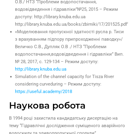
О.В./ НТЗ “Проблеми водопостачання,
водовідведення і гідравліки”№25, 2015 – Режим
доступу: http://library.knuba.edu.ua
http://library.knuba.edu.ua/books/zbirniki/17/201525.pdf”>h
«Моделювання пропускної здатності русла р. Тиси
з врахуванням підпору припроходженні паводку»/
Величко С.В., Дупляк О.В ./ НТЗ “Проблеми
водопостачання,водовідведення і гідравліки” Вип.
№ 28, 2017, с. 129-134 – Режим доступу:
http://library.knuba.edu.ua
Simulation of the channel capacity for Tisza River
considering curveduring – Режим доступу:
https://useful.academy/2018
Наукова робота
В 1994 році захистила кандидатську дисертацію на
тему “Гідравлічні дослідження суміщеного аварійного
водоскиду та зливопропускної споруди”