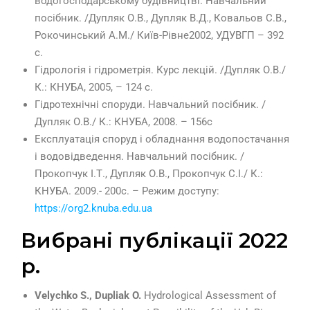
водогосподарському будівництві. Навчальний
посібник. /Дупляк О.В., Дупляк В.Д., Ковальов С.В.,
Рокочинський А.М./ Київ-Рівне2002, УДУВГП – 392
с.
Гідрологія і гідрометрія. Курс лекцій. /Дупляк О.В./
К.: КНУБА, 2005, – 124 с.
Гідротехнічні споруди. Навчальний посібник. /
Дупляк О.В./ К.: КНУБА, 2008. – 156с
Експлуатація споруд і обладнання водопостачання
і водовідведення. Навчальний посібник. /
Прокопчук І.Т., Дупляк О.В., Прокопчук С.І./ К.:
КНУБА. 2009.- 200с. – Режим доступу:
https://org2.knuba.edu.ua
Вибрані публікації 2022
р.
Velychko S., Dupliak O.
Hydrological Assessment of