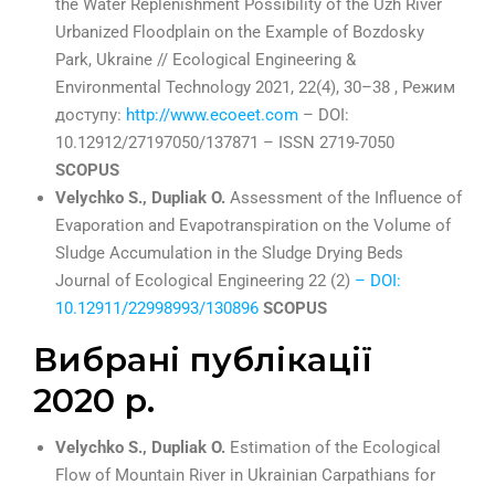
the Water Replenishment Possibility of the Uzh River
Urbanized Floodplain on the Example of Bozdosky
Park, Ukraine // Ecological Engineering &
Environmental Technology 2021, 22(4), 30–38 , Режим
доступу:
http://www.ecoeet.com
– DOI:
10.12912/27197050/137871 – ISSN 2719-7050
SCOPUS
Velychko S., Dupliak O.
Assessment of the Influence of
Evaporation and Evapotranspiration on the Volume of
Sludge Accumulation in the Sludge Drying Beds
Journal of Ecological Engineering 22 (2)
– DOI:
10.12911/22998993/130896
SCOPUS
Вибрані публікації
2020 р.
Velychko S., Dupliak O.
Estimation of the Ecological
Flow of Mountain River in Ukrainian Carpathians for