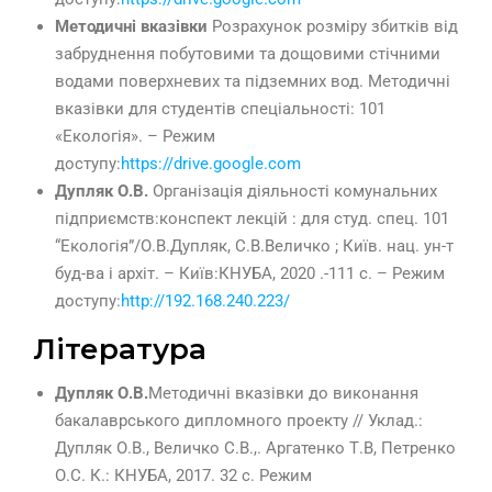
Методичні вказівки
Розрахунок розміру збитків від
забруднення побутовими та дощовими стічними
водами поверхневих та підземних вод. Методичні
вказівки для студентів спеціальності: 101
«Екологія». – Режим
доступу:
https://drive.google.com
Дупляк О.В.
Організація діяльності комунальних
підприємств:конспект лекцій : для студ. спец. 101
“Екологія”/О.В.Дупляк, С.В.Величко ; Київ. нац. ун-т
буд-ва і архіт. – Київ:КНУБА, 2020 .-111 с. – Режим
доступу:
http://192.168.240.223/
Література
Дупляк О.В.
Методичні вказівки до виконання
бакалаврського дипломного проекту // Уклад.:
Дупляк О.В., Величко С.В.,. Аргатенко Т.В, Петренко
О.С. К.: КНУБА, 2017. 32 с. Режим