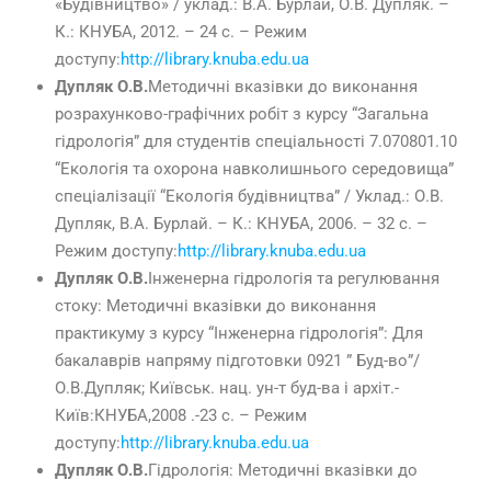
«Будівництво» / уклад.: В.А. Бурлай, О.В. Дупляк. –
К.: КНУБА, 2012. – 24 с. – Режим
доступу:
http://library.knuba.edu.ua
Дупляк О.В.
Методичні вказівки до виконання
розрахунково-графічних робіт з курсу “Загальна
гідрологія” для студентів спеціальності 7.070801.10
“Екологія та охорона навколишнього середовища”
спеціалізації “Екологія будівництва” / Уклад.: О.В.
Дупляк, В.А. Бурлай. – К.: КНУБА, 2006. – 32 с. –
Режим доступу:
http://library.knuba.edu.ua
Дупляк О.В.
Інженерна гідрологія та регулювання
стоку: Методичні вказівки до виконання
практикуму з курсу “Інженерна гідрологія”: Для
бакалаврів напряму підготовки 0921 ” Буд-во”/
О.В.Дупляк; Київськ. нац. ун-т буд-ва і архіт.-
Київ:КНУБА,2008 .-23 с. – Режим
доступу:
http://library.knuba.edu.ua
Дупляк О.В.
Гідрологія: Методичні вказівки до