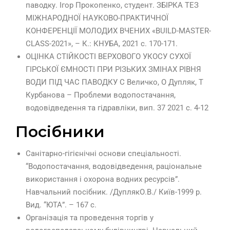
паводку. Ігор Прокопенко, студент. ЗБІРКА ТЕЗ
МІЖНАРОДНОЇ НАУКОВО-ПРАКТИЧНОЇ
КОНФЕРЕНЦІЇ МОЛОДИХ ВЧЕНИХ «BUILD-MASTER-
CLASS-2021», – К.: КНУБА, 2021 с. 170-171.
ОЦІНКА СТІЙКОСТІ ВЕРХОВОГО УКОСУ СУХОЇ
ГІРСЬКОЇ ЄМНОСТІ ПРИ РІЗЬКИХ ЗМІНАХ РІВНЯ
ВОДИ ПІД ЧАС ПАВОДКУ С Величко, О Дупляк, Т
Курбанова – Проблеми водопостачання,
водовідведення та гідравліки, вип. 37 2021 с. 4-12
Посібники
Санітарно-гігієнічні основи спеціальності.
“Водопостачання, водовідведення, раціональне
використання і охорона водних ресурсів”.
Навчальний посібник. /ДуплякО.В./ Київ-1999 р.
Вид. “ЮТА”. – 167 с.
Організація та проведення торгів у