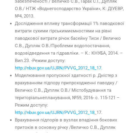
забезпеченості / Величко С.В., Гарах С.І., Дупляк
О.В./ НТЖ «Воднегосподарство України», К: ДІУЕВР,
№4, 2013.
Дослідження впливу трансформації 1% паводкової
витрати сухими гірськимиємностями на рівні
паводкової витрати річок басейну Тиси / Величко
С.В., Дупляк О.В./Проблеми водопостачання,
водовідведення та гідравліки. – К.: КНУБА, 2014. –
Вип.23. -Режим доступу:
http://nbuv.gov.ua/UJRN/PVVG_2012_18_17.
Моделювання пропускної здатності р. Дністер з
врахуванням підпору припроходженні паводку /
Величко С.В., Дупляк О.В./ Містобудування та
територіальнепланування, №59, 2016- с. 115-121 –
Режим доступу:
http://nbuv.gov.ua/UJRN/PVVG_2012_18
_17.
Врахування підпорів в вузлах впадіння бокових
притоків в основну річку /Величко С.В., Дупляк