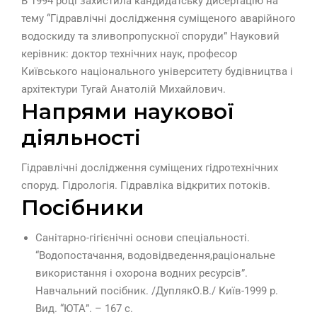
В 1994 році захистила кандидатську дисертацію на
тему “Гідравлічні дослідження суміщеного аварійного
водоскиду та зливопропускної споруди” Науковий
керівник: доктор технічних наук, професор
Київського національного університету будівництва і
архітектури Тугай Анатолій Михайлович.
Напрями наукової
діяльності
Гідравлічні дослідження суміщених гідротехнічних
споруд. Гідрологія. Гідравліка відкритих потоків.
Посібники
Санітарно-гігієнічні основи спеціальності.
“Водопостачання, водовідведення,раціональне
використання і охорона водних ресурсів”.
Навчальний посібник. /ДуплякО.В./ Київ-1999 р.
Вид. “ЮТА”. – 167 с.