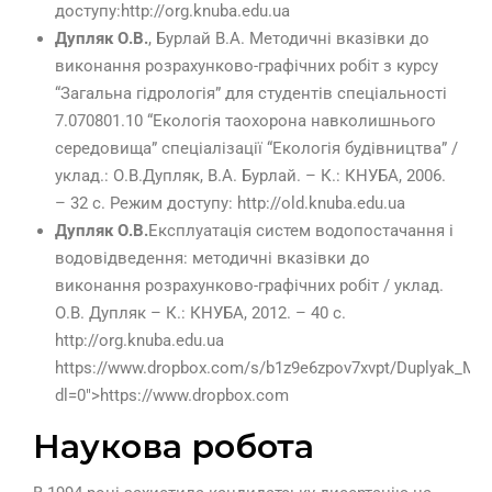
доступу:http://org.knuba.edu.ua
Дупляк О.В.
, Бурлай В.А. Методичні вказівки до
виконання розрахунково-графічних робіт з курсу
“Загальна гідрологія” для студентів спеціальності
7.070801.10 “Екологія таохорона навколишнього
середовища” спеціалізації “Екологія будівництва” /
уклад.: О.В.Дупляк, В.А. Бурлай. – К.: КНУБА, 2006.
– 32 с. Режим доступу: http://old.knuba.edu.ua
Дупляк О.В.
Експлуатація систем водопостачання і
водовідведення: методичні вказівки до
виконання розрахунково-графічних робіт / уклад.
О.В. Дупляк – К.: КНУБА, 2012. – 40 с.
http://org.knuba.edu.ua
https://www.dropbox.com/s/b1z9e6zpov7xvpt/Duplyak_Met
dl=0″>https://www.dropbox.com
Наукова робота