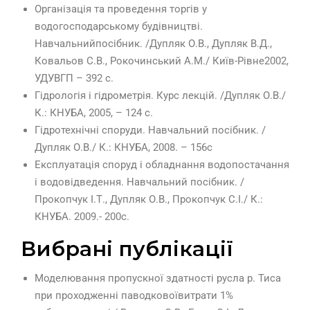
Організація та проведення торгів у
водогосподарському будівництві.
Навчальнийпосібник. /Дупляк О.В., Дупляк В.Д.,
Ковальов С.В., Рокочинський А.М./ Київ-Рівне2002,
УДУВГП – 392 с.
Гідрологія і гідрометрія. Курс лекцій. /Дупляк О.В./
К.: КНУБА, 2005, – 124 с.
Гідротехнічні споруди. Навчальний посібник. /
Дупляк О.В./ К.: КНУБА, 2008. – 156с
Експлуатація споруд і обладнання водопостачання
і водовідведення. Навчальний посібник. /
Прокопчук І.Т., Дупляк О.В., Прокопчук С.І./ К.:
КНУБА. 2009.- 200с.
Вибрані публікації
Моделювання пропускної здатності русла р. Тиса
при проходженні паводковоївитрати 1%