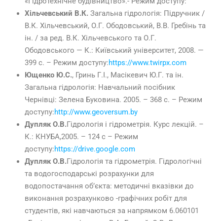
«Гідротехнічне будівництво».- Режим доступу:
Хільчевський В.К.
Загальна гідрологія: Підручник /
В.К. Хільчевський, О.Г. Ободовський, В.В. Гребінь та
ін. / за ред. В.К. Хільчевського та О.Г.
Ободовського — К.: Київський університет, 2008. —
399 с. – Режим доступу:
https://www.twirpx.com
Ющенко Ю.С.
, Гринь Г.І., Масікевич Ю.Г. та ін.
Загальна гідрологія: Навчальний посібник
Чернівці: Зелена Буковина. 2005. – 368 с. – Режим
доступу:
http://www.geoversum.by
Дупляк О.В.
Гідрологія і гідрометрія. Курс лекцій. –
К.: КНУБА,2005. – 124 с – Режим
доступу:
https://drive.google.com
Дупляк О.В.
Гідрологія та гідрометрія. Гідрологічні
та водогосподарські розрахунки для
водопостачання об’єкта: методичні вказівки до
виконання розрахунково -графічних робіт для
студентів, які навчаються за напрямком 6.060101