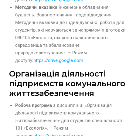
Методичні вказівки
Інженерне обладнання
будівель. Водопостачання і водовідведення.
Методичні вказівки до індивідуальної роботи для
студентів, які навчаються за напрямом підготовки
040106 «Екологія, охорона навколишнього
середовища та збалансоване
природокористування». – Режим
доступу:
https://drive.google.com
Організація діяльності
підприємств комунального
життєзабезпечення
Робоча програма
з дисципліни: «Організація
діяльності підприємств комунального
життєзабезпечення» для студентів спеціальності:
101 «Екологія». – Режим
доступу:
https://drive.google.com