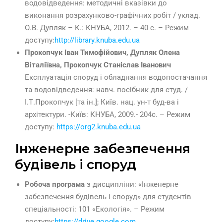
водовідведення: методичні вказівки до
виконання розрахунково-графічних робіт / уклад.
О.В. Дупляк – К.: КНУБА, 2012. – 40 с. – Режим
доступу:
http://library.knuba.edu.ua
Прокопчук Іван Тимофійович, Дупляк Олена
Віталіївна, Прокопчук Станіслав Іванович
Експлуатація споруд і обладнання водопостачання
та водовідведення: навч. посібник для студ. /
І.Т.Прокопчук [та ін.]; Київ. нац. ун-т буд-ва і
архітектури. -Київ: КНУБА, 2009.- 204с. – Режим
доступу:
https://org2.knuba.edu.ua
Інженерне забезпечення
будівель і споруд
Робоча програма
з дисципліни: «Інженерне
забезпечення будівель і споруд» для студентів
спеціальності: 101 «Екологія». – Режим
доступу:
https://drive.google.com