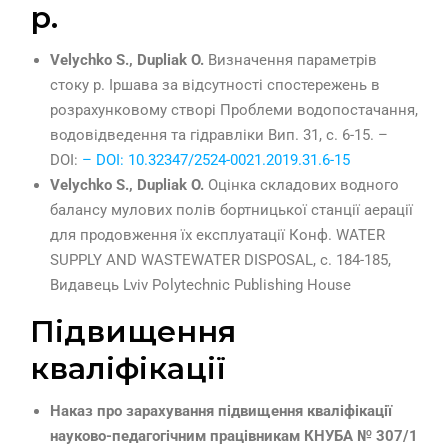
р.
Velychko S., Dupliak O.
Визначення параметрів
стоку р. Іршава за відсутності спостережень в
розрахунковому створі Проблеми водопостачання,
водовідведення та гідравліки Вип. 31, с. 6-15. –
DOI:
– DOI: 10.32347/2524-0021.2019.31.6-15
Velychko S., Dupliak O.
Оцінка складових водного
балансу мулових полів бортницької станції аерації
для продовження їх експлуатації Конф. WATER
SUPPLY AND WASTEWATER DISPOSAL, с. 184-185,
Видавець Lviv Polytechnic Publishing House
Підвищення
кваліфікації
Наказ про зарахування підвищення кваліфікації
науково-педагогічним працівникам КНУБА № 307/1