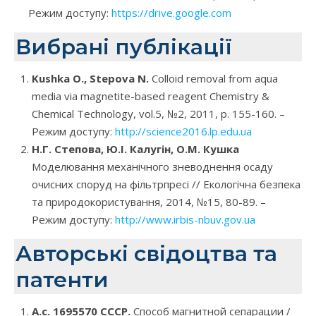
Режим доступу:
https://drive.google.com
Вибрані публікації
Kushka O., Stepova N.
Colloid removal from aqua
media via magnetite-based reagent Chemistry &
Chemical Technology, vol.5, №2, 2011, р. 155-160. –
Режим доступу:
http://science2016.lp.edu.ua
Н.Г. Степова, Ю.І. Калугін, О.М. Кушка
Моделювання механічного зневоднення осаду
очисних споруд на фільтрпресі // Екологічна безпека
та природокористування, 2014, №15, 80-89. –
Режим доступу:
http://www.irbis-nbuv.gov.ua
Авторські свідоцтва та
патенти
А.с. 1695570 СССР.
Способ магнитной сепарации /