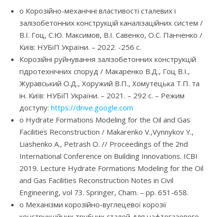
o Корозійно-механічні властивості сталевих і
залізобетонних конструкцій каналізаційних систем /
В.І. Гоц, С.Ю. Максимов, В.І. Савенко, О.С. Панченко /
Київ: НУБіП України. – 2022. -256 с.
Корозійні руйнування залізобетонних конструкцій
гідротехнічних споруд / Макаренко В.Д., Гоц В.І.,
Журавський О.Д., Хоружий В.П., Хомутецька Т.П. та
ін. Київ: НУБіП України. – 2021. – 292 с. – Режим
доступу:
https://drive.google.com
o Hydrate Formations Modeling for the Oil and Gas
Facilities Reconstruction / Makarenko V.,Vynnykov Y.,
Liashenko A., Petrash O. // Proceedings of the 2nd
International Conference on Building Innovations. ICBI
2019. Lecture Hydrate Formations Modeling for the Oil
and Gas Facilities Reconstruction Notes in Civil
Engineering, vol 73. Springer, Cham. – pp. 651-658.
o Механізми корозійно-вуглецевої корозії
конструкційних трубних сталей для нафтогазового