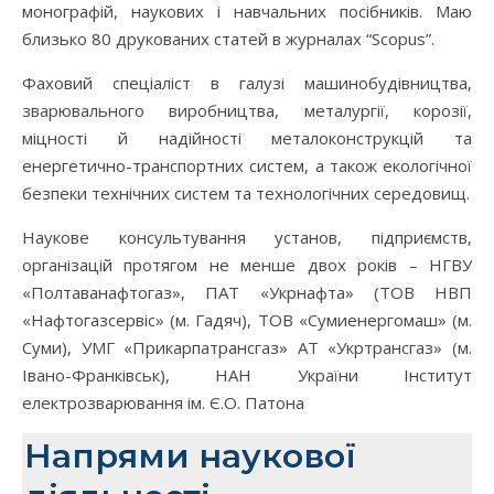
монографій, наукових і навчальних посібників. Маю
близько 80 друкованих статей в журналах “Scopus”.
Фаховий спеціаліст в галузі машинобудівництва,
зварювального виробництва, металургіï, корозіï,
міцності й надійності металоконструкцій та
енергетично-транспортних систем, а також екологічноï
безпеки технічних систем та технологічних середовищ.
Наукове консультування установ, підприємств,
організацій протягом не менше двох років – НГВУ
«Полтаванафтогаз», ПАТ «Укрнафта» (ТОВ НВП
«Нафтогазсервіс» (м. Гадяч), ТОВ «Сумиенергомаш» (м.
Суми), УМГ «Прикарпатрансгаз» АТ «Укртрансгаз» (м.
Івано-Франківськ), НАН України Інститут
електрозварювання ім. Є.О. Патона
Напрями наукової