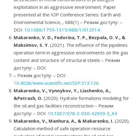
exploitation in an aggressive environment. Paper
presented at the IOP Conference Series: Earth and
Environmental Science, , 688(1) – Режим доступу:
–
DOI:
10.1088/1755-1315/688/1/012014
Makarenko, V. D., Fedorina, T. P., Bezpala, O. V., &
Maksimov, S. Y.
(2021). The influence of the pipelines
operation term in aggressive environments on the gas
content and structure of structural steels – Режим
доступу:
– DOI:
– Режим доступу:
– DOI:
10.4028/www.scientific.net/SSP.313.136
Makarenko, V., Vynnykov, Y., Liashenko, A.,
&Petrash, O.
(2020). Hydrate formations modeling for
the oil and gas facilities reconstruction – Режим
доступу:
– DOI:
10.1007/978-3-030-42939-3_64
Makarenko, V., Manhura, A., & Makarenko, I.
(2020).
Calculation method of safe operation resource