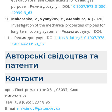
evaluation of metal constructions for oil and gas
purpose – Режим доступу:
– DOI:
10.1007/978-3-030-
42939-3_63
Makarenko, V., Vynnykov, Y., &Manhura, A.
(2020).
Investigation of the mechanical properties of pipes for
long-term cooling systems – Режим доступу:
– DOI:
– Режим доступу:
– DOI:
https://doi.org/10.1007/978-
3-030-42939-3_17
Авторські свідоцтва та
патенти
Контакти
прос. Повітрофлотський 31, 03037, Київ;
кімната 188
Тел.: +38 (095) 523 18 96
E-mail:
maksimov@paton.kiev.ua