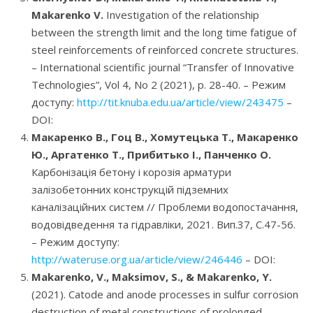
Makarenko V.
Investigation of the relationship
between the strength limit and the long time fatigue of
steel reinforcements of reinforced concrete structures.
– International scientific journal “Transfer of Innovative
Technologies”, Vol 4, No 2 (2021), р. 28-40. – Режим
доступу:
http://tit.knuba.edu.ua/article/view/243475
–
DOI:
Макаренко В., Гоц В., Хомутецька Т., Макаренко
Ю., Аргатенко Т., Прибитько І., Панченко О.
Карбонізація бетону і корозія арматури
залізобетонних конструкцій підземних
каналізаційних систем // Проблеми водопостачання,
водовідведення та гідравліки, 2021. Вип.37, С.47-56.
– Режим доступу:
http://wateruse.org.ua/article/view/246446
– DOI:
Makarenko, V., Maksimov, S., & Makarenko, Y.
(2021). Catode and anode processes in sulfur corrosion
destruction of metal constructions of prolonged