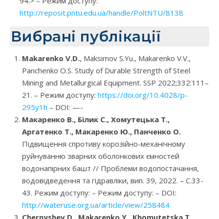
94.> – Режим доступу:
http://reposit.pntu.edu.ua/handle/PoltNTU/8138
Вибрані публікації
Makarenko V.D.
, Maksimov S.Yu., Makarenko V.V.,
Panchenko O.S. Study of Durable Strength of Steel
Mining and Metallurgical Equipment. SSP 2022;332:111–
21. – Режим доступу:
https://doi.org/10.4028/p-
295y1h
– DOI:
—-
Макаренко В., Білик С., Хомутецька Т.,
Аргатенко Т., Макаренко Ю., Панченко О.
Підвищення спротиву корозійно-механічному
руйнуванню зварних оболонкових ємностей
водонапірних башт // Проблеми водопостачання,
водовідведення та гідравліки, вип. 39, 2022. – С.33-
43. Режим доступу: – Режим доступу:
– DOI:
http://wateruse.org.ua/article/view/258484
Chernyshev D., Makarenko Y., Khomutetska T.,