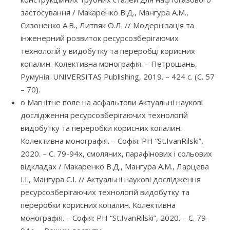
застосування / Макаренко В.Д., Мангура А.М.,
Сизоненко А.В., Литвяк О.Л. // Модернізація та
інженерний розвиток ресурсозберігаючих
технологій у видобутку та переробці корисних
копалин. Колективна монографія. – Петрошань,
Румунія: UNIVERSITAS Publishing, 2019. – 424 с. (С. 57
– 70).
o Магнітне поле на асфальтови Актуальні наукові
дослідження ресурсозберігаючих технологій
видобутку та переробки корисних копалин.
Колективна монографія. – Софія: PH “St.IvanRilski”,
2020. – С. 79-94х, смоляних, парафінових і сольових
відкладах / Макаренко В.Д., Мангура А.М., Ларцева
І.І., Мангура С.І. // Актуальні наукові дослідження
ресурсозберігаючих технологій видобутку та
переробки корисних копалин. Колективна
монографія. – Софія: PH “St.IvanRilski”, 2020. – С. 79-