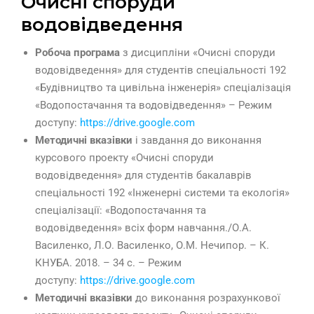
Очисні споруди
водовідведення
Робоча програма
з дисципліни «Очисні споруди
водовідведення» для студентів спеціальності 192
«Будівництво та цивільна інженерія» спеціалізація
«Водопостачання та водовідведення» – Режим
доступу:
https://drive.google.com
Методичні вказівки
і завдання до виконання
курсового проекту «Очисні споруди
водовідведення» для студентів бакалаврів
спеціальності 192 «Інженерні системи та екологія»
спеціалізації: «Водопостачання та
водовідведення» всіх форм навчання./О.А.
Василенко, Л.О. Василенко, О.М. Нечипор. – К.
КНУБА. 2018. – 34 с. – Режим
доступу:
https://drive.google.com
Методичні вказівки
до виконання розрахункової