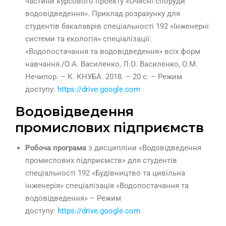
частини курсового проекту «Очисні споруди
водовідведення». Приклад розрахунку для
студентів бакалаврів спеціальності 192 «Інженерні
системи та екологія» спеціалізації:
«Водопостачання та водовідведення» всіх форм
навчання./О.А. Василенко, Л.О. Василенко, О.М.
Нечипор. – К. КНУБА. 2018. – 20 с. – Режим
доступу:
https://drive.google.com
Водовідведення
промислових підприємств
Робоча програма
з дисципліни «Водовідведення
промислових підприємств» для студентів
спеціальності 192 «Будівництво та цивільна
інженерія» спеціалізація «Водопостачання та
водовідведення» – Режим
доступу:
https://drive.google.com