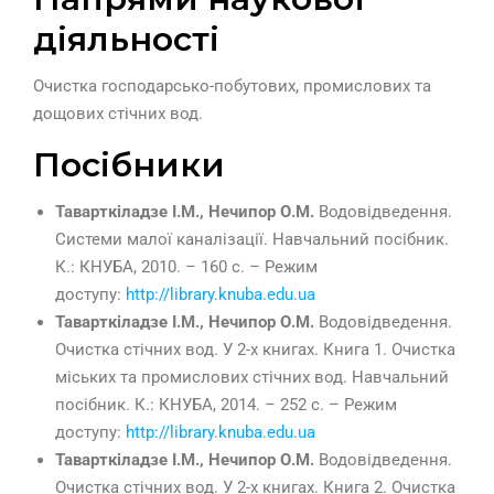
діяльності
Очистка господарсько-побутових, промислових та
дощових стічних вод.
Посібники
Таварткіладзе І.М., Нечипор О.М.
Водовідведення.
Системи малої каналізації. Навчальний посібник.
К.: КНУБА, 2010. – 160 с. – Режим
доступу:
http://library.knuba.edu.ua
Таварткіладзе І.М., Нечипор О.М.
Водовідведення.
Очистка стічних вод. У 2-х книгах. Книга 1. Очистка
міських та промислових стічних вод. Навчальний
посібник. К.: КНУБА, 2014. – 252 с. – Режим
доступу:
http://library.knuba.edu.ua
Таварткіладзе І.М., Нечипор О.М.
Водовідведення.
Очистка стічних вод. У 2-х книгах. Книга 2. Очистка