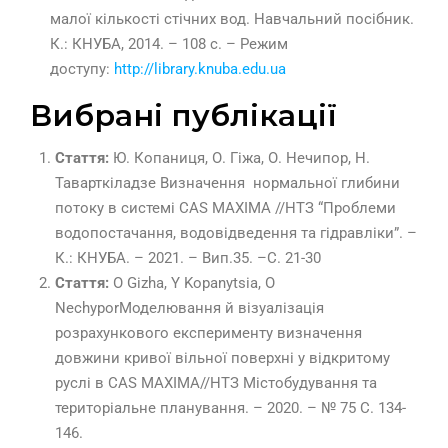
малої кількості стічних вод. Навчальний посібник.
К.: КНУБА, 2014. – 108 с. – Режим
доступу:
http://library.knuba.edu.ua
Вибрані публікації
Стаття:
Ю. Копаниця, О. Гіжа, О. Нечипор, Н.
Таварткіладзе
Визначення нормальної глибини
потоку в системі СAS MAXIMA //НТЗ “Проблеми
водопостачання, водовідведення та гідравліки”. –
К.: КНУБА. – 2021. – Вип.35. –С. 21-30
Стаття:
O Gizha, Y Kopanytsia, O
Nechypor
Моделювання й візуалізація
розрахункового експерименту визначення
довжини кривої вільної поверхні у відкритому
руслі в CAS MAXIMA
//НТЗ Містобудування та
територіальне планування. – 2020. – № 75 С. 134-
146.