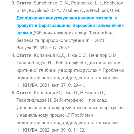
Стаття:
Samchenko, D. N., Potapenko, L. I., Kochetov
G. М., Kovalchuk, O. Y., Vasiliev, A., & Nechipor, O. M.
Дослідження вилуговування важких металів із
продуктів феритизаційної переробки гальванічних
шламів
//
Збірник наукових праць “Екологічна
безпека та природокористування” – 2021. –
Випуск 39, № 3 – С. 76-87.
Стаття:
Копаниця Ю.Д., Гіжа О.О., Нечипор О.М,
Таварткіладзе Н.І
.
Веб інтерфейс для визначення
критичної глибини у відкритих руслах // Проблеми
водопостачання, водовідведення та гідравліки.
К.: КНУБА, 2021, вип.37. С. 29-41.
Стаття:
Копаниця Ю., Гіжа О., Нечипор О.,
Таварткіладзе Н. Веб-інтерфейс – приклад
універсальної платформи інженерних розрахунків
у навчальному процесі // Проблеми
водопостачання, водовідведення та гідравліки.
К.: КНУБА, 2022, вип.39. С. 11-32. –