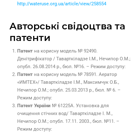
http://wateruse.org.ua/article/view/258554
Авторські свідоцтва та
патенти
Патент
на корисну модель № 92490.
Денітрифікатор / Таварткіладзе І.М., Нечипор О.М.;
опубл. 26.08.2014 р., бюл. №16. – Режим доступу:
Патент
на корисну модель № 78591. Аератор
«ИМТЕХ»/ Таварткіладзе І.М., Максимчук О.Б.,
Нечипор О.М.; опубл. 25.03.2013 р., бюл. № 6. –
Режим доступу:
Патент України
№ 61225А. Установка для
очищення стічних вод/ Таварткіладзе І. М.,
Нечипор О.М.; опубл. 17.11. 2003., бюл. №11. –
Режим доступу: