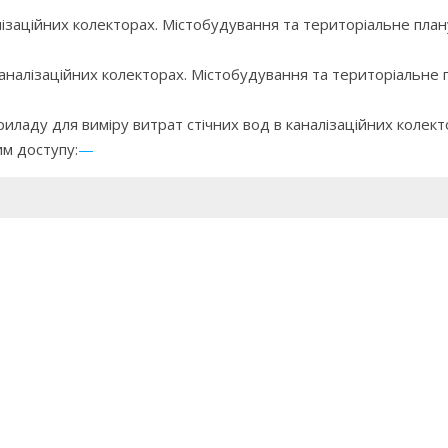
ізаційних колекторах. Містобудування та територіальне планув
каналізаційних колекторах. Містобудування та територіальне пл
иладу для виміру витрат стічних вод в каналізаційних колек
им доступу:
—