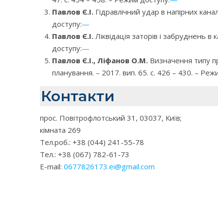
Павлов Є.І.
Гідравлічний удар в напірних канал
доступу:
—
Павлов Є.І.
Ліквідація заторів і забруднень в 
доступу:
—
Павлов Є.І., Ліфанов О.М.
Визначення типу пр
планування. – 2017. вип. 65. с. 426 – 430. – Реж
Контакти
прос. Повітрофлотський 31, 03037, Київ;
кімната 269
Тел.роб.: +38 (044) 241-55-78
Тел.: +38 (067) 782-61-73
E-mail:
0677826173.ei@gmail.com