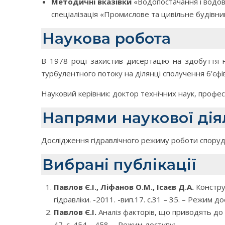
Методичні вказівки
«Водопостачання і водов
спеціалізація «Промислове та цивільне будівн
Наукова робота
В 1978 році захистив дисертацію на здобуття 
турбулентного потоку на ділянці сполучення б’єф
Науковий керівник: доктор технічних наук, профес
Напрями наукової дія
Дослідження гідравлічного режиму роботи споруд
Вибрані публікації
Павлов Є.І., Ліфанов О.М., Ісаєв Д.А.
Констру
гідравліки. -2011. -вип.17. с.31 – 35. – Режим до
Павлов Є.І.
Аналіз факторів, що приводять до 
47. с. 454 – 458. – Режим доступу:
—