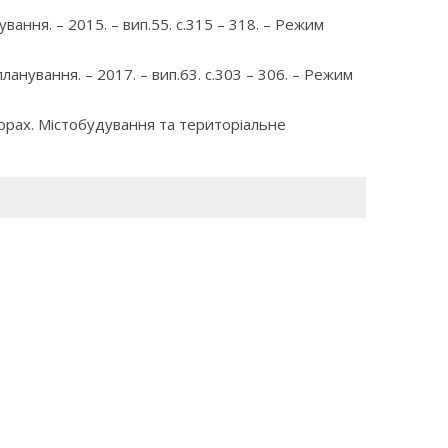
ання. – 2015. – вип.55. с.315 – 318. – Режим
анування. – 2017. – вип.63. с.303 – 306. – Режим
торах. Містобудування та територіальне