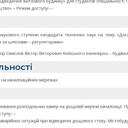
ідведення житлового будинку» для студентів спеціальності 1
ицтво» – Режим доступу:
—
наукового ступеню кандидата технічних наук на тему «Досл
ів за шлюзами – регуляторами».
ор Смислов Віктор Вікторович Київського інженерно – будівел
льності
 на каналізаційних мережах.
ювання розподільних камер на дощовій мережі каналізації. 
ступу:
—
аварійних ситуацій при відведенні дощового стоку. Містобуду