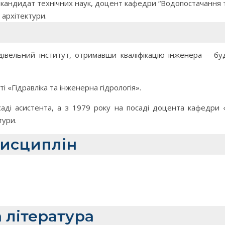
 кандидат технічних наук, доцент кафедри “Водопостачання т
 архітектури.
дівельний інститут, отримавши кваліфікацію інженера – бу
і «Гідравліка та інженерна гідрологія».
саді асистента, а з 1979 року на посаді доцента кафедри 
тури.
дисциплін
 література