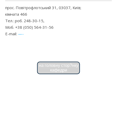
прос. Повітрофлотський 31, 03037, Київ;
кімната 466
Тел.: роб. 248-30-15,
Моб. +38 (050) 564-31-56
E-mail:
—-
на головну стор?нку
кафедри