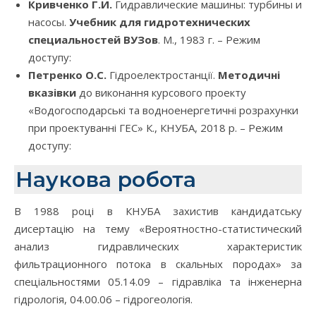
Кривченко Г.И.
Гидравлические машины: турбины и
насосы.
Учебник для гидротехнических
специальностей ВУЗов
. М., 1983 г. – Режим
доступу:
Петренко О.С.
Гідроелектростанції.
Методичні
вказівки
до виконання курсового проекту
«Водогосподарські та водноенергетичні розрахунки
при проектуванні ГЕС» К., КНУБА, 2018 р. – Режим
доступу:
Наукова робота
В 1988 році в КНУБА захистив кандидатську
дисертацію на тему «Вероятностно-статистический
анализ гидравлических характеристик
фильтрационного потока в скальных породах» за
спеціальностями 05.14.09 – гідравліка та інженерна
гідрологія, 04.00.06 – гідрогеологія.