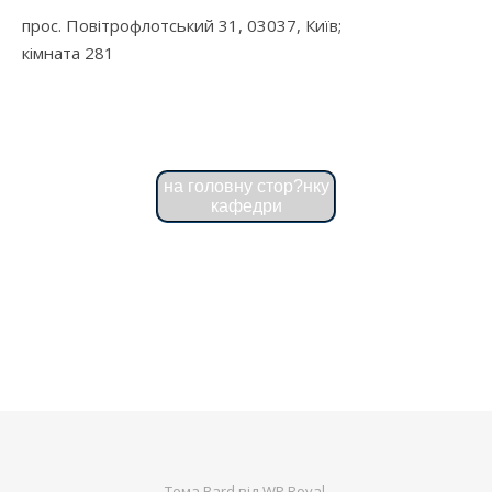
прос. Повітрофлотський 31, 03037, Київ;
кімната 281
на головну стор?нку
кафедри
Тема Bard від
WP Royal
.