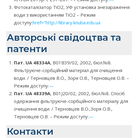
Фотокаталізатор TiO2, УФ установка знезараження
води з використанням TiO2 – Режим
доступу:
href=”http://library.knuba.edu.ua
Авторські свідоцтва та
патенти
Пат. UA 48334A
, B01В39/02, 2002, бюл.№8.
Фільтруюче-сорбційний матеріал для очищення
води. / Терновцев В.О., Зоря О.В., Терновцев О.В. –
Режим доступу:
—
Пат. UA 48339A
, B01J20/02, 2002, бюл.№8. Спосіб
одержання фільтруюче-сорбційного матеріалу для
очищення води. / Терновцев В.О.,Зоря О.В.,
Терновцев О.В. – Режим доступу:
—
Контакти