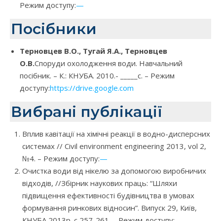
Режим доступу:
—
Посібники
Терновцев В.О., Тугай Я.А., Терновцев
О.В.
Споруди охолодження води. Навчальний
посібник. – К.: КНУБА. 2010.- _____с. – Режим
доступу:
https://drive.google.com
Вибрані публікації
Вплив кавітації на хімічні реакції в водно-дисперсних
системах // Civil environment engineering 2013, vol 2,
№4. – Режим доступу:
—
Очистка води від нікелю за допомогою виробничих
відходів, //Збірник наукових праць: “Шляхи
підвищення ефективності будівництва в умовах
формування ринкових відносин”. Випуск 29, Київ,
КНУБА 2013р. с 257-261. – Режим доступу:
—