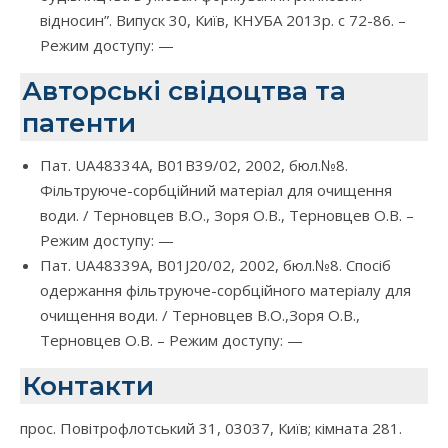
відносин”. Випуск 30, Київ, КНУБА 2013р. с 72-86. –
Режим доступу: —
Авторські свідоцтва та
патенти
Пат. UA48334A, B01В39/02, 2002, бюл.№8.
Фільтруюче-сорбційний матеріал для очищення
води. / Терновцев В.О., Зоря О.В., Терновцев О.В. –
Режим доступу: —
Пат. UA48339A, B01J20/02, 2002, бюл.№8. Спосіб
одержання фільтруюче-сорбційного матеріалу для
очищення води. / Терновцев В.О.,Зоря О.В.,
Терновцев О.В. – Режим доступу: —
Контакти
прос. Повітрофлотський 31, 03037, Київ; кімната 281.