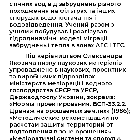
стічних вод від забруднень різного
походження на фільтрах та інших
спорудах водопостачання і
водовідведення. Учений разом з
учнями побудував і реалізував
гідродинамічні моделі міграції
забруднень і тепла в зонах АЕС і ТЕС.
Під керівництвом Олександра
Яковича низку наукових матеріалів
упроваджено в наукових, проектних
та виробничих підрозділах
міністерств меліорації і водного
господарства СРСР та УРСР,
Держводгоспу України, зокрема:
«Нормы проектирования. ВСП-33.2.2.
Дренаж на орошаемых землях» (1986);
«Методические рекомендации по
расчетам защиты территорий от
подтопления в зоне орошения»;
«Меліоративні системи та споруди.