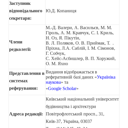
Заступник
відповідального
Ю.Д. Копаниця
секретаря:
М.-Д. Валери, А. Васильєв, М. М.
Гіроль, А. М. Кравчук, С. І. Криль,
Н. Оз, Я. Пікутін,
Члени
В. Л. Поляков, О. В. Приймак, Т. .
Пріхна, Л.А. Саблій, І. М. Сімонов,
редколегії:
Г. Собчук,
С. Хейс-Асбишлер, В. П. Хоружий,
О. М. Яхно
Видання відображається в
Представлення в
реферативній базі даних
«
Україніка
системах
наукова
» та
реферування:
«
Google Scholar
»
Київський національний університет
будівництва і архітектури
Адреса редакції:
Повітрофлотський просп., 31,
Київ-37, Україна, 03037