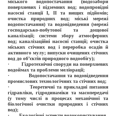
міського водопостачання (водозабори
поверхневих і підземних вод; водопровідні
насосні станції І, ІІ та вищих підйомів;
очистка природних вод; міські мережі
водопостачання) та водовідведення (мережі
господарсько-побутової та дощової
каналізації; системи збору атмосферних
вод; каналізаційні насосні станції; очистка
міських стічних вод і переробка осадів й
активного мулу; випуски очищених стічних
вод до об’єктів природного водообігу);
·
Г
ідротехнічні споруди на поверхневих
водоймах та проблеми меліорації;
·
В
одопостачання та водовідведення
промислових технологічних та стічних вод;
·
Т
еоретичні та прикладні питання
гідравліки, гідродинаміки та масопередачі
(у тому числі в процесах механічної та
біологічної очистки природних і стічних
вод);
·
Е
кологічні аспекти водокористування.