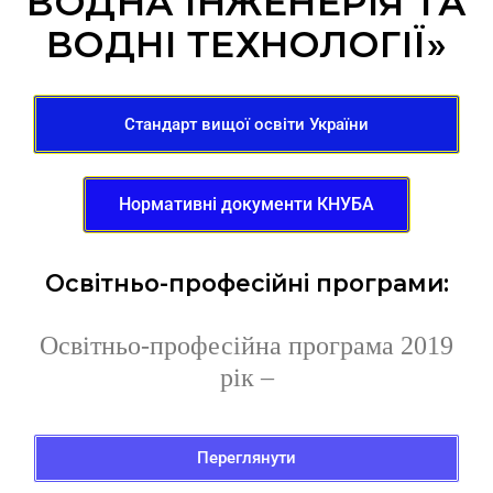
ВОДНА ІНЖЕНЕРІЯ ТА
ВОДНІ ТЕХНОЛОГІЇ»
Стандарт вищої освіти України
Нормативні документи КНУБА
Освітньо-професійн
і
програм
и:
О
світньо-професійна програма
2019
рік –
Переглянути