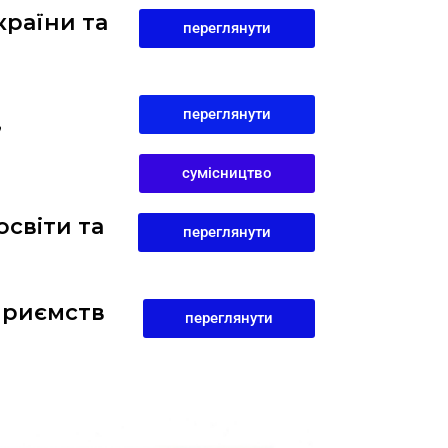
країни та
переглянути
переглянути
”
сумісництво
світи та
переглянути
дприємств
переглянути