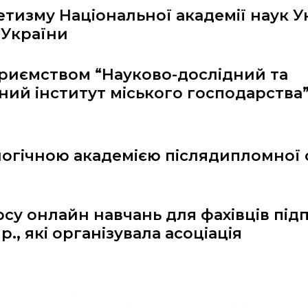
етизму Національної академії наук У
 України
риємством “Науково-дослідний та
ний інститут міського господарства
огічною академією післядипломної о
рсу онлайн навчань для фахівців пі
., які організувала асоціація