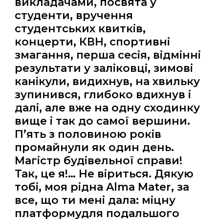
викладачами, посвята у
студенти, вручення
студентських квитків,
концерти, КВН, спортивні
змагання, перша сесія, відмінні
результати у заліковці, зимові
канікули, видихнув, на хвильку
зупинився, глибоко вдихнув і
далі, але вже на одну сходинку
вище і так до самої вершини.
П’ять з половиною років
промайнули як один день.
Магістр будівельної справи!
Так, це я!… Не віриться. Дякую
тобі, моя рідна Alma Mater, за
все, що ти мені дала: міцну
платформудля подальшого