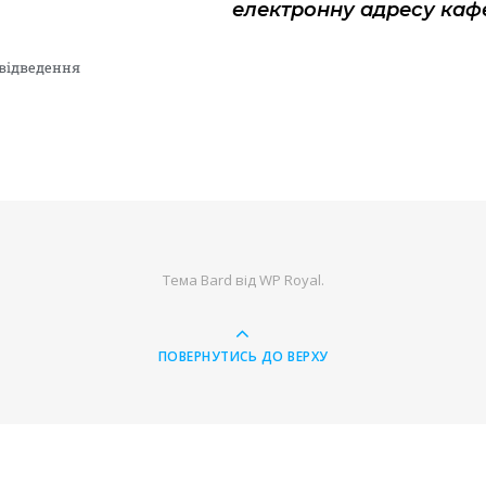
електронну адресу каф
овідведення
Тема Bard від
WP Royal
.
ПОВЕРНУТИСЬ ДО ВЕРХУ