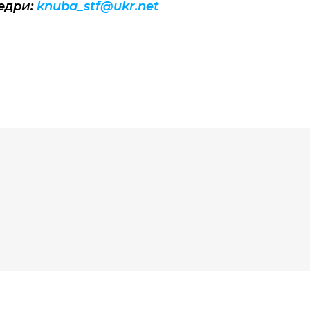
едри:
knuba_stf@ukr.net